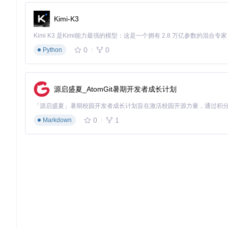
Kimi-K3
0
0
Python
源启盛夏_AtomGit暑期开发者成长计划
0
1
Markdown