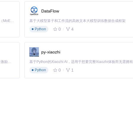
DataFlow
Kimi K3 是Kimi能力最强的模型：这是一个拥有 2.8 万亿参数的混合专家（MoE）模型，具备原生视觉理解能力，并支持 100 万 token 的上下文窗口。
基于大模型算子和工作流的高效文本大模型训练数据合成框架
0
4
Python
py-xiaozhi
「源启盛夏」暑期校园开发者成长计划旨在激活校园开源力量，通过积分激励、认证扶持、资源倾斜等形式，引导高校组织和开发者完成「入驻 — 建项目 — 做贡献 — 获认证 — 得资源」的完整闭环。无论你是想带领社团入驻平台的组织者，还是希望用代码贡献证明自己的开发者，都能在这里找到属于你的成长路径。
0
1
Python