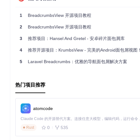
轻量级
- 代码简洁，导入无额外负担，对项目性能影响极小
总的来说，BreadcrumbsView是一个高效实用的导航解决
1
BreadcrumbsView 开源项目教程
得信赖的伙伴。现在就将其集成到你的项目中，让用户体验更上
2
BreadcrumbsView 开源项目教程
中文说明
3
推荐项目：Hansel And Gretel - 安卓碎片面包屑库
4
推荐开源项目：KrumbsView - 完美的Android面包屑视图
5
Laravel Breadcrumbs：优雅的导航面包屑解决方案
热门项目推荐
atomcode
0
535
Rust