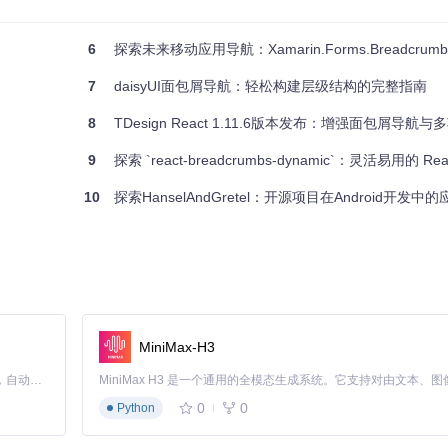
。
方案，能够为你的Android应用增添一份专业感。无论是大型项目还是小型应
6
探索未来移动应用导航：Xamarin.Forms.Breadcrumb
一层楼吧！
7
daisyUI面包屑导航：轻松构建层级结构的完整指南
8
TDesign React 1.11.6版本发布：增强面包屑导航
！
9
探索 `react-breadcrumbs-dynamic`：灵活易用的 React
10
探索HanselAndGretel：开源项目在Android开发中
MiniMax-H3
Claude Code 的开源替代方案。连接任意大模型，编辑代码，运行命令，自动验证 — 全自动执行。用 Rust 构建，极致性能。 ｜ An open-source alternative to Claude Code. Connect any LLM, edit code, run commands, and verify changes — autonomously. Built in Rust for speed. Get Started
0
0
Python