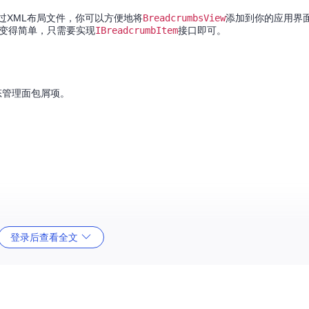
。通过XML布局文件，你可以方便地将
BreadcrumbsView
添加到你的应用界面
变得简单，只需要实现
IBreadcrumbItem
接口即可。
态管理面包屑项。
登录后查看全文
gn指南，确保与现代Android应用的视觉一致性。
展示。
业务逻辑处理。