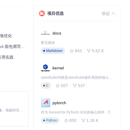
项目优选
收起
用，它都是一个值
docs
与多项优化
暂无描述
 面包屑导航解决方案
843
5.62 K
Markdown
的应用实践
kernel
openEuler内核是openEuler操作系统的核心，既是系统性能与稳定性的基石，也是连接处理器、设备与服务的桥梁。
507
537
C
pytorch
MiniMax H3 是一个通用的全模态生成系统。它支持对由文本、图像、视频和音频组成的多模态上下文进行统一理解，并能生成分辨率高达 2K、时长可达 15 秒的带原生立体声音频的视频。得益于面向任务泛化的系统设计，H3 在预训练阶段就已具备广泛的多模态上下文理解与生成能力，能够出色地执行复杂的多模态指令。
作为 Ascend for PyTorch 社区的核心组件，TorchNPU 是昇腾专为 PyTorch 打造的深度学习适配插件，使 PyTorch 框架能够直接调用昇腾 NPU，为开发者提供昇腾 AI 处理器的超强算力。
830
1.26 K
Python