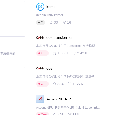
kernel
deepin linux kernel
33
16
C
ops-transformer
本项目是CANN提供的transformer类大模型算子库，实现网络在NPU上加速计算。
1.03 K
2.42 K
C++
基于Python的Xiaozhi AI，适用于想要完整Xiaozhi体验而无需拥有专用硬件的用户。
ops-nn
本项目是CANN提供的神经网络类计算算子库，实现网络在NPU上加速计算。
834
1.65 K
C++
AscendNPU-IR
AscendNPU-IR是基于MLIR（Multi-Level Intermediate Representation）构建的，面向昇腾亲和算子编译时使用的中间表示，提供昇腾完备表达能力，通过编译优化提升昇腾AI处理器计算效率，支持通过生态框架使能昇腾AI处理器与深度调优
496
336
C++