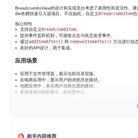
BreadcrumbsView的设计和实现充分考虑了易用性和灵活性
dle依赖快速引入该项目。不仅如此，自定义
BreadcrumbItem
也
核心特性
支持自定义
BreadcrumbItem
。
提供事件监听机制，可接收点击与状态改变事件。
通过
addItemAfter()
和
removeItemAfter()
方法进行动
友好的API设计，易于集成。
应用场景
应用于文件管理器，展示当前目录层级。
在电商应用中，显示用户的浏览历史路径。
地图应用中，表示用户当前位置的路径。
多级菜单结构的展示，如设置中心。
项目特点
Material Design风格
- 遵循Google的Material Desi
响应式设计
- 自适应屏幕大小，无论在哪种设备上都能良好
灵活扩展
- 能够自定义面包屑项，满足各种个性化需求。
相关内容推荐
事件处理
- 内置事件监听器，方便捕获用户交互事件，便于