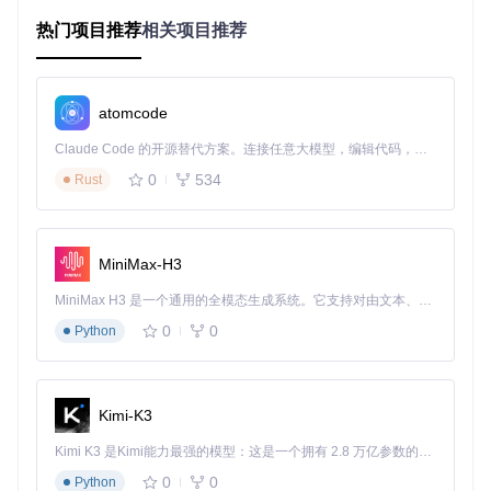
热门项目推荐
相关项目推荐
硬件兼容性检查
：苹果在系统中设置了硬件型号检查，不符
合条件的设备无法安装
驱动程序支持
：新系统可能不再包含老款硬件的驱动程序
CPU指令集要求
：现代macOS需要较新的CPU指令集支持
atomcode
安全启动机制
：新的安全启动要求可能与老硬件不兼容
验证：评估你的设备兼容性
Claude Code 的开源替代方案。连接任意大模型，编辑代码，运行命令，自动验证 — 全自动执行。用 Rust 构建，极致性能。 ｜ An open-source alternative to Claude Code. Connect any LLM, edit code, run commands, and verify changes — autonomously. Built in Rust for speed. Get Started
以下是设备支持情况的基本评估标准：
0
534
Rust
设备年
支持
升级成
性能影响
功能完整性
份
风险
功率
MiniMax-H3
低风
接近原生支
2015-
影响较小
95%+
2017
险
持
MiniMax H3 是一个通用的全模态生成系统。它支持对由文本、图像、视频和音频组成的多模态上下文进行统一理解，并能生成分辨率高达 2K、时长可达 15 秒的带原生立体声音频的视频。得益于面向任务泛化的系统设计，H3 在预训练阶段就已具备广泛的多模态上下文理解与生成能力，能够出色地执行复杂的多模态指令。
中风
部分功能性
大部分功能
2012-
80-9
0
0
Python
2014
险
5%
能下降
正常
高风
明显性能影
可能缺少关
2007-
60-8
2011
险
0%
响
键功能
Kimi-K3
⚠️
重要安全提示
：无论风险等级如何，升级前必须备份所有重
Kimi K3 是Kimi能力最强的模型：这是一个拥有 2.8 万亿参数的混合专家（MoE）模型，具备原生视觉理解能力，并支持 100 万 token 的上下文窗口。
要数据。建议使用Time Machine创建完整系统备份，以防升
0
0
Python
级过程中出现意外导致数据丢失。