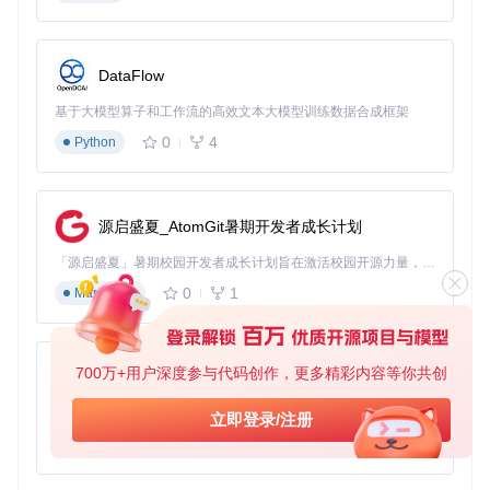
二、原理：OpenCore Legacy Patcher工作机
制解析
DataFlow
基于大模型算子和工作流的高效文本大模型训练数据合成框架
学习目标
0
4
Python
理解OpenCore Legacy Patcher的核心工作原理，掌握其如何
突破老Mac的系统升级限制。
目标：揭开OpenCore Legacy Patcher的神秘面纱
源启盛夏_AtomGit暑期开发者成长计划
OpenCore Legacy Patcher通过一系列技术手段，让不被官方
支持的老Mac能够运行新版macOS。
「源启盛夏」暑期校园开发者成长计划旨在激活校园开源力量，通过积分激励、认证扶持、资源倾斜等形式，引导高校组织和开发者完成「入驻 — 建项目 — 做贡献 — 获认证 — 得资源」的完整闭环。无论你是想带领社团入驻平台的组织者，还是希望用代码贡献证明自己的开发者，都能在这里找到属于你的成长路径。
0
1
Markdown
方法：核心技术原理类比
想象你的老Mac是一家只能播放特定格式电影的影院（官方支
持的macOS版本），而OpenCore Legacy Patcher就像是一
700万+用户深度参与代码创作，更多精彩内容等你共创
位"电影格式转换专家"，它通过以下方式让影院能够播放新电
py-xiaozhi
影：
基于Python的Xiaozhi AI，适用于想要完整Xiaozhi体验而无需拥有专用硬件的用户。
立即登录/注册
硬件伪装
：如同给老电影票重新打印成新格式，修改SMBI
0
1
Python
OS（系统硬件配置描述文件），让macOS安装程序误认
为老Mac是受支持的新型号