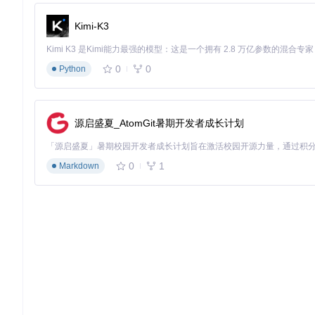
Kimi-K3
核心功能
：
批量安装/卸载应用，替代
adb install/uninstall
循环执行
0
0
Python
系统应用管理，支持禁用/启用系统预装应用
应用数据备份与恢复，替代
adb backup/restore
命令
风险提示
：卸载系统应用可能导致设备不稳定，操作前建议备份
源启盛夏_AtomGit暑期开发者成长计划
终端集成环境 ⌨️
内置终端模拟器，兼顾图形化与命令行优势：
0
1
Markdown
特色功能
：
常用命令快捷按钮（开启/停止ADB服务、复制ADB密钥）
命令历史记录与自动补全
多标签页支持，可同时操作多个设备终端
特色工具模块：提升开发效率的创新功能
设备控制面板 🛠️
集成常用系统调试功能，一键启用开发者选项：