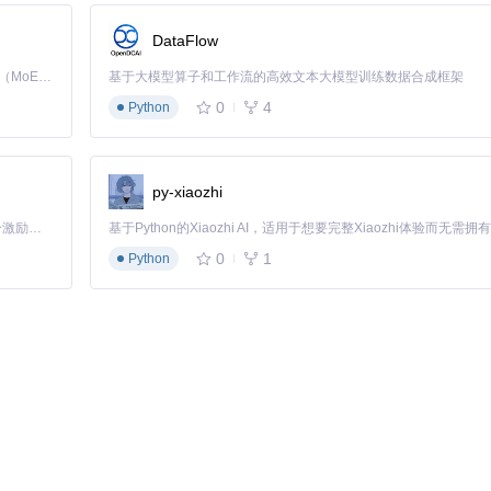
DataFlow
Kimi K3 是Kimi能力最强的模型：这是一个拥有 2.8 万亿参数的混合专家（MoE）模型，具备原生视觉理解能力，并支持 100 万 token 的上下文窗口。
基于大模型算子和工作流的高效文本大模型训练数据合成框架
0
4
Python
设备数据
py-xiaozhi
「源启盛夏」暑期校园开发者成长计划旨在激活校园开源力量，通过积分激励、认证扶持、资源倾斜等形式，引导高校组织和开发者完成「入驻 — 建项目 — 做贡献 — 获认证 — 得资源」的完整闭环。无论你是想带领社团入驻平台的组织者，还是希望用代码贡献证明自己的开发者，都能在这里找到属于你的成长路径。
0
1
Python