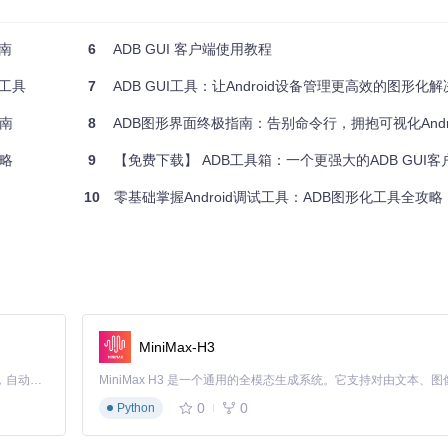
指南
6
ADB GUI 客户端使用教程
化工具
7
ADB GUI工具：让Android设备管理更高效的图形化
指南
8
ADB图形界面终极指南：告别命令行，拥抱可视化Androi
攻略
9
【免费下载】 ADB工具箱：一个更强大的ADB GUI客
10
零基础掌握Android调试工具：ADB图形化工具全攻略
7端口
MiniMax-H3
Claude Code 的开源替代方案。连接任意大模型，编辑代码，运行命令，自动验证 — 全自动执行。用 Rust 构建，极致性能。 ｜ An open-source alternative to Claude Code. Connect any LLM, edit code, run commands, and verify changes — autonomously. Built in Rust for speed. Get Started
0
0
Python
：