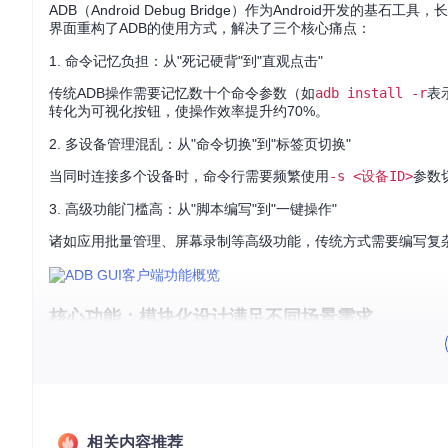
ADB（Android Debug Bridge）作为Android开
界面重构了ADB的使用方式，解决了三个核心痛点：
1. 命令记忆负担：从"死记硬背"到"直观点击"
传统ADB操作需要记忆数十个命令参数（如
adb install -r
表
转化为可视化按钮，使操作效率提升约70%。
2. 多设备管理混乱：从"命令切换"到"标签页切换"
当同时连接多个设备时，命令行需要频繁使用
-s <设备ID>
参数
3. 高级功能门槛高：从"脚本编写"到"一键操作"
诸如应用批量管理、屏幕录制等高级功能，传统方式需要编写复杂
核心功能：模块化设计满足不同场景需求
基础操作模块：ADB命令的图形化表达
设备连接管理 📱
提供三种连接方式，满足不同开发场景需求：
USB直连
：即插即用，自动识别已授权设备
相关内容推荐