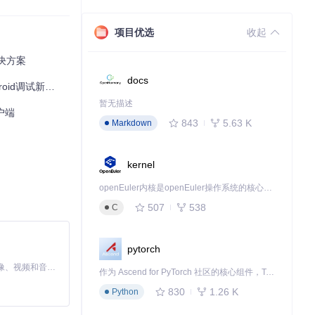
项目优选
收起
解决方案
docs
d调试新时代
暂无描述
户端
843
5.63 K
Markdown
kernel
openEuler内核是openEuler操作系统的核心，既是系统性能与稳定性的基石，也是连接处理器、设备与服务的桥梁。
507
538
C
pytorch
MiniMax H3 是一个通用的全模态生成系统。它支持对由文本、图像、视频和音频组成的多模态上下文进行统一理解，并能生成分辨率高达 2K、时长可达 15 秒的带原生立体声音频的视频。得益于面向任务泛化的系统设计，H3 在预训练阶段就已具备广泛的多模态上下文理解与生成能力，能够出色地执行复杂的多模态指令。
作为 Ascend for PyTorch 社区的核心组件，TorchNPU 是昇腾专为 PyTorch 打造的深度学习适配插件，使 PyTorch 框架能够直接调用昇腾 NPU，为开发者提供昇腾 AI 处理器的超强算力。
830
1.26 K
Python