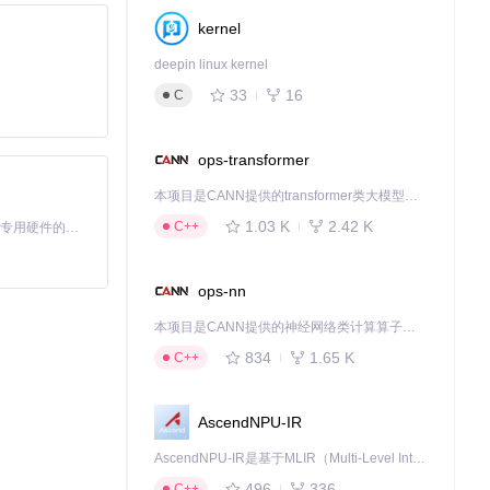
kernel
deepin linux kernel
33
16
C
ops-transformer
本项目是CANN提供的transformer类大模型算子库，实现网络在NPU上加速计算。
1.03 K
2.42 K
C++
基于Python的Xiaozhi AI，适用于想要完整Xiaozhi体验而无需拥有专用硬件的用户。
ops-nn
本项目是CANN提供的神经网络类计算算子库，实现网络在NPU上加速计算。
834
1.65 K
C++
AscendNPU-IR
AscendNPU-IR是基于MLIR（Multi-Level Intermediate Representation）构建的，面向昇腾亲和算子编译时使用的中间表示，提供昇腾完备表达能力，通过编译优化提升昇腾AI处理器计算效率，支持通过生态框架使能昇腾AI处理器与深度调优
496
336
C++