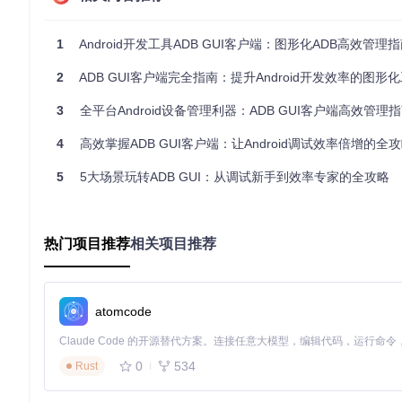
局域网连接
：通过IP地址或二维码快速配对
OTG连接
：支持无ROOT设备通过USB OTG调试
1
Android开发工具ADB GUI客户端：图形化ADB高效管理
2
ADB GUI客户端完全指南：提升Android开发效率的图形
操作步骤
：
3
全平台Android设备管理利器：ADB GUI客户端高效管理
目标
：通过二维码连接局域网设备
分步指引
：
4
高效掌握ADB GUI客户端：让Android调试效率倍增的全
在设备端打开ADB工具并进入"连接"页面
确保电脑与设备处于同一局域网
5
5大场景玩转ADB GUI：从调试新手到效率专家的全攻略
扫描设备显示的二维码完成配对
注意事项
：首次连接需在设备上确认授权，防火墙需开放503
文件传输工具 📤
热门项目推荐
相关项目推荐
支持拖拽式文件传输，替代传统的
adb push/pull
命令：
可视化文件浏览器，直观查看设备存储结构
断点续传功能，支持大文件传输
atomcode
传输进度实时显示，替代命令行的进度条
高级功能模块：超越命令行的可能性
应用管理中心 📱➡️🖥️
0
534
Rust
提供全方位应用管理功能，如同手机的应用商店之于ADB命令行