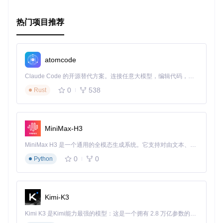
一次敲击都不再被遗忘！
热门项目推荐
atomcode
Claude Code 的开源替代方案。连接任意大模型，编辑代码，运行命令，自动验证 — 全自动执行。用 Rust 构建，极致性能。 ｜ An open-source alternative to Claude Code. Connect any LLM, edit code, run commands, and verify changes — autonomously. Built in Rust for speed. Get Started
0
538
Rust
MiniMax-H3
MiniMax H3 是一个通用的全模态生成系统。它支持对由文本、图像、视频和音频组成的多模态上下文进行统一理解，并能生成分辨率高达 2K、时长可达 15 秒的带原生立体声音频的视频。得益于面向任务泛化的系统设计，H3 在预训练阶段就已具备广泛的多模态上下文理解与生成能力，能够出色地执行复杂的多模态指令。
0
0
Python
Kimi-K3
Kimi K3 是Kimi能力最强的模型：这是一个拥有 2.8 万亿参数的混合专家（MoE）模型，具备原生视觉理解能力，并支持 100 万 token 的上下文窗口。