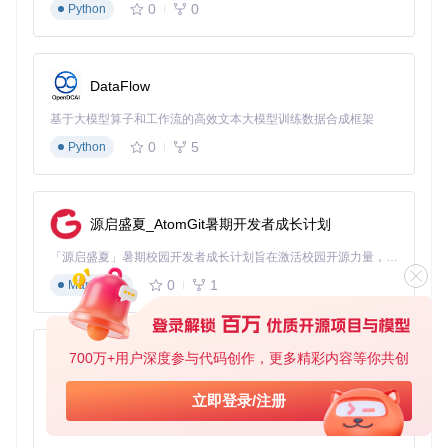
0
0
Python
DataFlow
基于大模型算子和工作流的高效文本大模型训练数据合成框架
0
5
Python
源启盛夏_AtomGit暑期开发者成长计划
「源启盛夏」暑期校园开发者成长计划旨在激活校园开源力量，通过积分激励、认证扶持、资源倾斜等形式，引导高校组织和开发者完成「入驻 — 建项目 — 做贡献 — 获认证 — 得资源」的完整闭环。无论你是想带领社团入驻平台的组织者，还是希望用代码贡献证明自己的开发者，都能在这里找到属于你的成长路径。
0
1
Markdown
700万+用户深度参与代码创作，更多精彩内容等你共创
py-xiaozhi
基于Python的Xiaozhi AI，适用于想要完整Xiaozhi体验而无需拥有专用硬件的用户。
立即登录/注册
0
1
Python