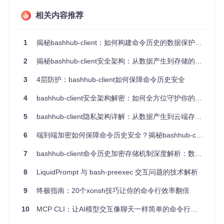
简单安装
: 通过Homebrew、Docker或直接从源代码编
相关内容推荐
译，轻松部署在你的环境中。
隐私保护
: 所有数据都存储在你自己的服务器上，避免敏感
信息泄露给第三方。
1
揭秘bashhub-client：如何构建命令历史的数据保护安全架构？
正则搜索
: 提供强大的搜索功能，可以通过正则表达式迅速
2
揭秘bashhub-client安全架构：从数据产生到存储的全链路安全防护
找到你需要的命令。
易迁移性
: 支持从bashhub.com导入历史记录，使你能在
3
4层防护：bashhub-client如何保障命令历史安全
任何时间切换到自托管模式。
高效运行
: 采用Go语言编写，确保服务稳定、响应快速。
4
bashhub-client安全架构解密：如何全方位守护你的命令历史？
如何开始？
5
bashhub-client隐私架构详解：从数据产生到云端存储的全链路保护
只需几步即可启动bashhub-server：
6
端到端加密如何保障命令历史安全？揭秘bashhub-client的隐私防护体系
根据系统选择适合的安装方法（如使用Homebrew、Dock
7
bashhub-client命令历史加密存储机制深度解析：数据保护与隐私防线构建指南
er或Go）。
运行bashhub-server，并设置监听地址。
8
LiquidPrompt 与 bash-preexec 交互问题的技术解析
更新bashhub-client的配置，将其指向bashhub-server的U
RL。
9
终极指南：20个xonsh技巧让你的命令行效率翻倍
重新启动shell，执行bashhub setup完成设置。
10
MCP CLI：让AI模型交互像聊天一样简单的命令行工具
现在，你可以享受到私人定制的Shell历史记录管理服务，自由
地在各种设备间穿梭。赶快加入bashhub-server的世界，让每