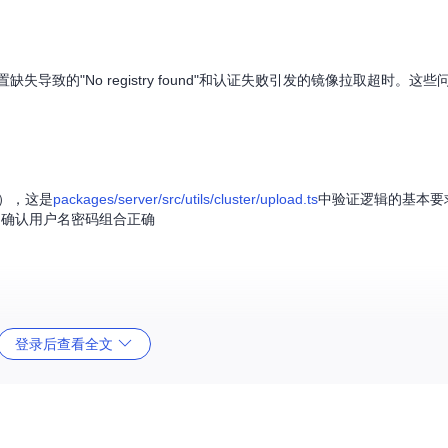
导致的"No registry found"和认证失败引发的镜像拉取超时。这
），这是
packages/server/src/utils/cluster/upload.ts
中验证逻辑的基本要
，确认用户名密码组合正确
：
登录后查看全文