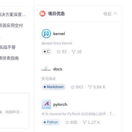
项目优选
收起
解决方案深度测评
级容器应用交付
kernel
践
deepin linux kernel
化实战手册
33
16
C
故障排查指南
docs
暂无描述
843
5.64 K
Markdown
pytorch
MiniMax H3 是一个通用的全模态生成系统。它支持对由文本、图像、视频和音频组成的多模态上下文进行统一理解，并能生成分辨率高达 2K、时长可达 15 秒的带原生立体声音频的视频。得益于面向任务泛化的系统设计，H3 在预训练阶段就已具备广泛的多模态上下文理解与生成能力，能够出色地执行复杂的多模态指令。
作为 Ascend for PyTorch 社区的核心组件，TorchNPU 是昇腾专为 PyTorch 打造的深度学习适配插件，使 PyTorch 框架能够直接调用昇腾 NPU，为开发者提供昇腾 AI 处理器的超强算力。
835
1.27 K
Python