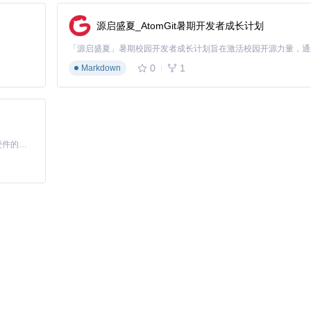
全设计规范，确保凭据不会被意外记录到日志中。
源启盛夏_AtomGit暑期开发者成长计划
环境准备到服务验证的全流程。
0
1
Markdown
基于Python的Xiaozhi AI，适用于想要完整Xiaozhi体验而无需拥有专用硬件的用户。