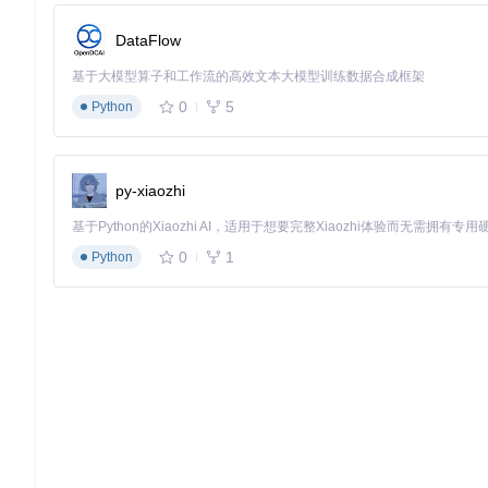
这种方式符合
packages/server/src/db/schema/registry.ts
中的安
DataFlow
📊 实施与验证：完整部署流程
基于大模型算子和工作流的高效文本大模型训练数据合成框架
完成配置设计后，我们通过一个企业内部镜像部署案例，演示从
0
5
Python
准备工作：环境检查清单
在开始部署前，确认本地环境满足以下条件：
py-xiaozhi
Docker引擎已安装并运行（版本20.10+）
网络可访问目标私有仓库
Dokploy服务已正确部署（通过
docker ps
确认容器状态）
0
1
Python
克隆项目代码库：
git 
clone
cd
执行部署：分步操作指南
启动Dokploy服务
：