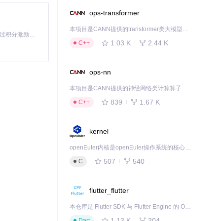
ops-transformer
本项目是CANN提供的transformer类大模型算子库，实现网络在NPU上加速计算。
「源启盛夏」暑期校园开发者成长计划旨在激活校园开源力量，通过积分激励、认证扶持、资源倾斜等形式，引导高校组织和开发者完成「入驻 — 建项目 — 做贡献 — 获认证 — 得资源」的完整闭环。无论你是想带领社团入驻平台的组织者，还是希望用代码贡献证明自己的开发者，都能在这里找到属于你的成长路径。
1.03 K
2.44 K
C++
ops-nn
本项目是CANN提供的神经网络类计算算子库，实现网络在NPU上加速计算。
839
1.67 K
C++
kernel
openEuler内核是openEuler操作系统的核心，既是系统性能与稳定性的基石，也是连接处理器、设备与服务的桥梁。
507
540
C
flutter_flutter
本仓库是 Flutter SDK 与 Flutter Engine 的 OpenHarmony 适配版本，由 CPF-Flutter 团队维护。开发者可使用熟悉的 Flutter 技术栈开发 OpenHarmony 应用，3.35.7 及以后的适配版本可基于本仓库源码构建支持 OpenHarmony 的 Flutter Engine。
1.13 K
304
Dart