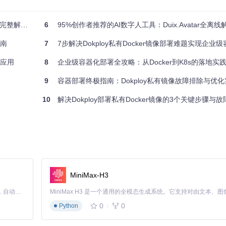
发"No registry found"错误。
解决方案
6
95%创作者推荐的AI数字人工具：Duix.Avatar全离线
指南
7
7步解决Dokploy私有Docker镜像部署难题实现企业
态监控功能
台应用
8
企业级容器化部署全攻略：从Docker到K8s的落地实
9
容器部署终极指南：Dokploy私有镜像故障排除与优
案，包括基础设置、安全凭据管理和多仓库策略。
10
解决Dokploy部署私有Docker镜像的3个关键步骤与
镜像"部署类型
/镜像名:标签
）
信息
MiniMax-H3
Claude Code 的开源替代方案。连接任意大模型，编辑代码，运行命令，自动验证 — 全自动执行。用 Rust 构建，极致性能。 ｜ An open-source alternative to Claude Code. Connect any LLM, edit code, run commands, and verify changes — autonomously. Built in Rust for speed. Get Started
0
0
Python
量