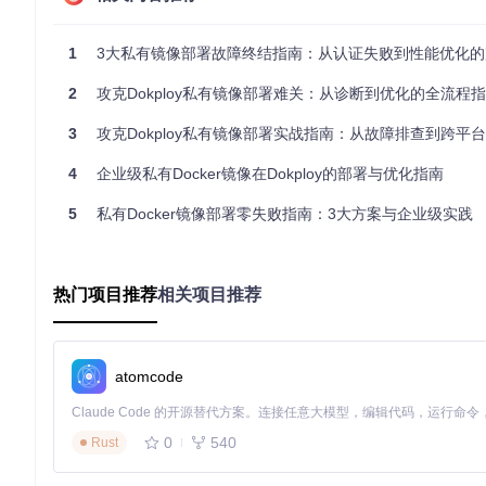
这段代码揭示了系统查找仓库配置的优先级顺序，当所有配置项均缺失时将触
1
3大私有镜像部署故障终结指南：从认证失败到性能优化的完整
2
攻克Dokploy私有镜像部署难关：从诊断到优化的全流程
Dokploy项目控制台展示多服务管理界面，包含私有镜像部署状
3
攻克Dokploy私有镜像部署实战指南：从故障排查到跨平
🛠️ 设计解决方案：私有仓库配置最佳实践
4
企业级私有Docker镜像在Dokploy的部署与优化指南
针对诊断阶段发现的问题，我们需要设计完整的私有仓库配置方
5
私有Docker镜像部署零失败指南：3大方案与企业级实践
配置基础仓库：3步初始化法
创建项目环境
：在Dokploy控制台新建项目，选择"Docker
填写镜像信息
：输入完整镜像路径（格式：
仓库地址/项目名
启用认证开关
：在高级设置中开启私有仓库认证，填入凭据
热门项目推荐
相关项目推荐
实现安全凭据管理：环境变量方案
为避免明文存储敏感信息，推荐使用环境变量管理仓库凭据：
atomcode
在项目设置的"环境变量"选项卡添加：
REGISTRY_USERNAME
：私有仓库用户名
REGISTRY_PASSWORD
：私有仓库访问令牌
0
540
Rust
在部署配置中通过
${REGISTRY_USERNAME}
格式引用这些变