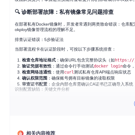
🔍 诊断部署故障：私有镜像常见问题排查
在部署私有Docker镜像时，开发者常遇到两类致命错误：仓库配置缺失
okploy镜像管理流程的理解不足。
排查认证错误：5步验证法
当部署流程卡在认证阶段时，可按以下步骤系统排查：
检查仓库地址格式
：确保URL包含完整协议头（如
https://
验证凭据有效性
：通过命令行手动测试
docker login
命令
检查网络连通性
：使用
curl
测试私有仓库API端点响应状态
确认权限范围
：确保账号拥有目标镜像的读取权限
审查证书配置
：企业内部仓库需确认CA证书已正确导入系统
识别配置缺陷：关键文件分析
Dokploy的镜像拉取逻辑集中在
upload.ts
中，核心验证代码如下
// 多仓库优先级判断逻辑
const
if
 (!effectiveRegistry) {

throw
new
Error
(
"No registry found"
);

相关内容推荐