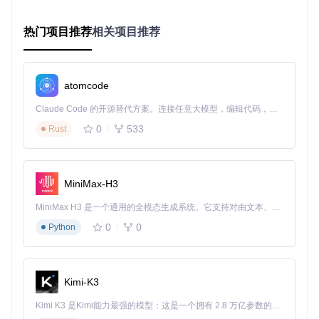
                         files={
"file"
: 
open
(
"手机视频.mp4
# 保存修复结果
热门项目推荐
相关项目推荐
with
open
(
"修复后视频.mp4"
, 
"wb"
) 
as
 f:

for
 chunk 
in
 response.iter_content(chunk_size=
1024
):

atomcode
家庭录像增强技巧：让珍贵回忆重焕光彩
Claude Code 的开源替代方案。连接任意大模型，编辑代码，运行命令，自动验证 — 全自动执行。用 Rust 构建，极致性能。 ｜ An open-source alternative to Claude Code. Connect any LLM, edit code, run commands, and verify changes — autonomously. Built in Rust for speed. Get Started
0
533
Rust
最佳实践
预处理
：确保原始视频无严重损坏
分段处理
：超过5分钟的视频建议分段落修复
参数调整
：老录像优先选择"细节增强"模式
MiniMax-H3
效果展示
MiniMax H3 是一个通用的全模态生成系统。它支持对由文本、图像、视频和音频组成的多模态上下文进行统一理解，并能生成分辨率高达 2K、时长可达 15 秒的带原生立体声音频的视频。得益于面向任务泛化的系统设计，H3 在预训练阶段就已具备广泛的多模态上下文理解与生成能力，能够出色地执行复杂的多模态指令。
0
0
Python
性能优化指南：让修复速度提升300%
降低输入分辨率
：1080P以下视频修复速度更快
Kimi-K3
选择合适时段
：避开电脑高负载时段运行修复
清理系统资源
：关闭其他占用GPU的程序
Kimi K3 是Kimi能力最强的模型：这是一个拥有 2.8 万亿参数的混合专家（MoE）模型，具备原生视觉理解能力，并支持 100 万 token 的上下文窗口。