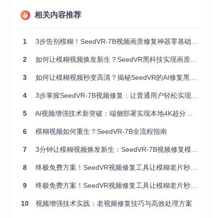
相关内容推荐
症状
：画面满是噪点，人物轮廓不清晰
修复方案
：使用默认修复模式，自动增强分辨率和细节
问题二：手机视频色彩暗淡
1
3步告别模糊！SeedVR-7B视频画质修复神器零基础上手攻略
症状
：画面灰蒙蒙，动态范围不足
2
如何让模糊视频焕发新生？SeedVR黑科技实现画质突破
修复方案
：启用色彩增强功能，优化动态范围
3
如何让模糊视频秒变高清？揭秘SeedVR的AI修复黑科技
问题三：低光拍摄噪点严重
4
3步掌握SeedVR-7B视频修复：让普通用户轻松实现4K画质提升
症状
：夜间视频满是彩色噪点
修复方案
：选择降噪优先模式，保留细节的同时去除噪点
5
AI视频增强技术新突破：端侧部署实现本地4K超分全攻略
手机视频修复实操：3分钟让普通视频变高清
6
模糊视频如何重生？SeedVR-7B全流程指南
准备工作
7
3分钟让模糊视频焕发新生：SeedVR-7B视频修复模型全攻略
将手机拍摄的视频传输到电脑
确保视频格式为MP4、AVI或MOV
8
终极免费方案！SeedVR视频修复工具让模糊老片秒变4K高清
执行修复
import
9
终极免费方案！SeedVR视频修复工具让模糊老片秒变4K高清
 requests

# 上传视频文件
10
视频增强技术实践：老视频修复技巧与高效处理方案
response = requests.post(
"http://localhost:8000/restorate