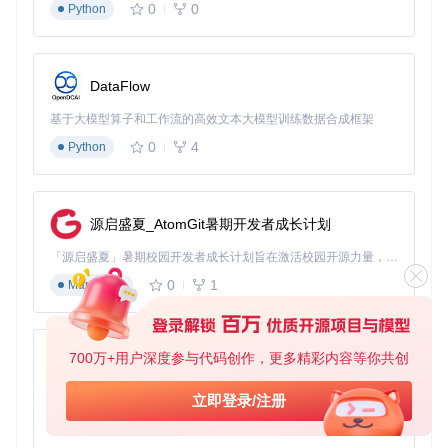
0
0
常见问题解答
Python
Q：需要什么配置的电脑？
A：基础配置需8GB内存+支持CUDA的NVIDIA显卡，推荐RTX
DataFlow
3060以上显卡获得最佳体验
基于大模型算子和工作流的高效文本大模型训练数据合成框架
Q：修复一个5分钟视频需要多久？
A：在RTX 3060上约需10-15分钟，具体时间取决于视频分辨
0
4
Python
率
Q：支持批量处理吗？
A：目前需单个视频处理，建议每次处理1-2个视频以保证效果
源启盛夏_AtomGit暑期开发者成长计划
「源启盛夏」暑期校园开发者成长计划旨在激活校园开源力量，通过积分激励、认证扶持、资源倾斜等形式，引导高校组织和开发者完成「入驻 — 建项目 — 做贡献 — 获认证 — 得资源」的完整闭环。无论你是想带领社团入驻平台的组织者，还是希望用代码贡献证明自己的开发者，都能在这里找到属于你的成长路径。
SeedVR-7B
下载源代码
0
1
Markdown
SeedVR是面向通用视频修复的大型扩散Transformer模型，无需依赖预训练扩散先验，支持任意分辨率修复，引入先进视频生成技术，助力推进视频修复领域研究。
项目地址：
https://gitcode.com/hf_mirrors/ByteDance-
700万+用户深度参与代码创作，更多精彩内容等你共创
py-xiaozhi
Seed/SeedVR-7B
基于Python的Xiaozhi AI，适用于想要完整Xiaozhi体验而无需拥有专用硬件的用户。
立即登录/注册
0
1
Python