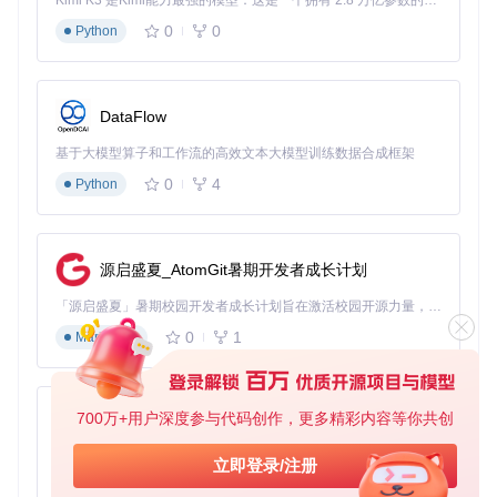
入、滚动等）
Kimi K3 是Kimi能力最强的模型：这是一个拥有 2.8 万亿参数的混合专家（MoE）模型，具备原生视觉理解能力，并支持 100 万 token 的上下文窗口。
操作执行
：通过系统API模拟用户输入完成操作
0
0
Python
状态反馈
：捕获操作结果并生成自然语言报告
DataFlow
VLM模型配置界面包含语言选择、模型提供商、基础URL和A
PI密钥等关键参数，用户可根据需求选择合适的视觉语言模型
基于大模型算子和工作流的高效文本大模型训练数据合成框架
与传统RPA工具相比，UI-TARS Desktop的独特优势在于
无代
0
4
Python
码适应性
——无需预先定义界面元素坐标，VLM可动态识别任
意应用界面；
自然语言灵活性
——支持口语化指令而非固定语
法；
跨平台一致性
——在Windows和macOS系统上保持相同
操作体验。
源启盛夏_AtomGit暑期开发者成长计划
实施路径：从安装到首次自动化的三步实践
「源启盛夏」暑期校园开发者成长计划旨在激活校园开源力量，通过积分激励、认证扶持、资源倾斜等形式，引导高校组织和开发者完成「入驻 — 建项目 — 做贡献 — 获认证 — 得资源」的完整闭环。无论你是想带领社团入驻平台的组织者，还是希望用代码贡献证明自己的开发者，都能在这里找到属于你的成长路径。
0
1
Markdown
1. 环境部署：3分钟完成跨平台安装
传统软件安装往往需要复杂的环境配置，而UI-TARS Desktop
采用简化设计：
700万+用户深度参与代码创作，更多精彩内容等你共创
py-xiaozhi
对于macOS用户：
基于Python的Xiaozhi AI，适用于想要完整Xiaozhi体验而无需拥有专用硬件的用户。
立即登录/注册
下载DMG安装包后打开
0
1
Python