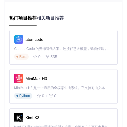
UI-TARS Desktop主界面分为计算机操作员和浏览器操作员两
热门项目推荐
相关项目推荐
大核心模块，左侧为导航菜单，右侧为功能操作区，底部设有
设置入口
技术原理：视觉语言模型如何"看懂"并"操作"电
atomcode
脑
Claude Code 的开源替代方案。连接任意大模型，编辑代码，运行命令，自动验证 — 全自动执行。用 Rust 构建，极致性能。 ｜ An open-source alternative to Claude Code. Connect any LLM, edit code, run commands, and verify changes — autonomously. Built in Rust for speed. Get Started
0
535
Rust
你是否好奇，UI-TARS Desktop如何像人类一样"看懂"屏幕内
容并执行操作？这背后是视觉语言模型(VLM)与自动化执行引
擎的协同工作。
MiniMax-H3
想象VLM如同一位"数字眼脑"——
视觉识别层
负责"看见"屏幕
元素，就像人类识别按钮、输入框和菜单；
语言理解层
负
MiniMax H3 是一个通用的全模态生成系统。它支持对由文本、图像、视频和音频组成的多模态上下文进行统一理解，并能生成分辨率高达 2K、时长可达 15 秒的带原生立体声音频的视频。得益于面向任务泛化的系统设计，H3 在预训练阶段就已具备广泛的多模态上下文理解与生成能力，能够出色地执行复杂的多模态指令。
责"听懂"你的指令，将自然语言转化为结构化任务；
决策执行
层
则负责"动手"操作，模拟鼠标键盘完成任务。这三层架构通
0
0
Python
过以下流程实现自动化：
屏幕捕获
：定期截取当前屏幕状态作为视觉输入
元素识别
：VLM分析截图内容，定位可交互元素及其坐标
Kimi-K3
指令解析
：将自然语言指令分解为原子操作（点击、输