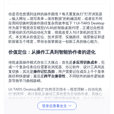
你是否也曾遇到这样的操作困境？每天重复执行"打开浏览器
→输入网址→填写表单→保存数据"的机械流程，或者在不同
应用间切换时因操作路径复杂而效率低下？UI-TARS Desktop
作为基于视觉语言模型(VLM)的智能桌面代理，正通过自然语
言驱动的无代码自动化方案，彻底改变人与计算机的交互方
式。本文将从价值定位、技术原理、实施路径、场景验证和进
阶探索五个维度，带你全面掌握这一创新工具的核心能力。
价值定位：从操作工具到智能协作者的进化
传统桌面操作模式存在三大痛点：首先是
多应用切换成本
，完
成一个复杂任务往往需要在浏览器、办公软件、设计工具间反
复切换；其次是
操作记忆负担
，用户需要记住成百上千个菜单
路径和快捷键；最后是
跨平台兼容性
，不同软件的操作逻辑差
异导致学习曲线陡峭。
UI-TARS Desktop通过"自然语言指令→视觉理解→自动化执
行"的闭环，将计算机从被动工具转变为主动协作者。其核心
价值体现在三个方面：
交互门槛的革命性降低
，用户无需学习
复杂操作逻辑；
跨应用流程的无缝串联
，打破软件间的操作壁
登录后查看全文
垒；
个性化工作流的快速构建
，非技术人员也能实现自动化需
求。