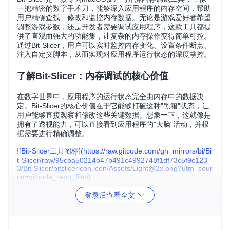
一把精密的数字手术刀，能够深入应用程序的内存空间，帮助
用户精确查找、修改和监控内存数据。无论是游戏爱好者希望
调整游戏参数，还是开发者需要调试应用程序，这款工具都提
供了直观而强大的功能集，让复杂的内存操作变得简单可控。
通过Bit-Slicer，用户可以实时监控内存变化、设置条件断点、
注入自定义脚本，从而实现对应用程序运行状态的深度掌控。
了解Bit-Slicer：内存调试的核心价值
在数字世界中，应用程序的运行状态完全由内存中的数据决
定。Bit-Slicer的核心价值在于它能够打破这种"黑箱"状态，让
用户能够直接观察和修改这些关键数据。想象一下，这就像是
拥有了透视能力，可以直接看到应用程序的"大脑"活动，并根
据需要进行精确调整。
![Bit-Slicer工具图标](https://raw.gitcode.com/gh_mirrors/bi/Bi
t-Slicer/raw/95cba50214b47b491c4992748f1df73c5f9c123
3/Bit Slicer/bitslicericon.icon/Assets/Light@2x.png?utm_sour
ce=gitcode_repo_files)
Bit-Slicer工具图标 - 象征着精确切割和修改二进制数据的能力
登录后查看全文
Bit-Slicer主要面向两类用户：游戏玩家和软件开发人员。对于
游戏玩家，它提供了修改游戏参数的能力，如生命值、分数、
资源等；对于开发者，它是一个强大的调试工具，可以帮助定