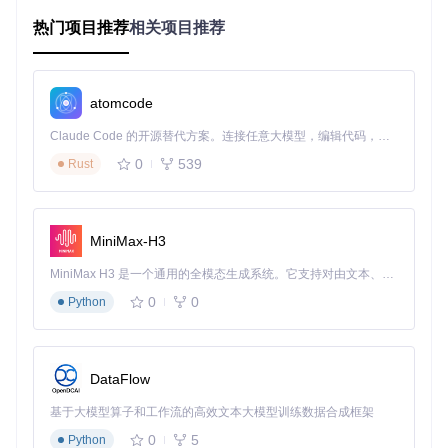
位内存泄漏、分析程序行为、理解数据结构。
热门项目推荐
相关项目推荐
基础操作：内存修改的入门指南
定位目标进程：建立连接
atomcode
要开始使用Bit-Slicer，首先需要将其连接到目标应用程序：
Claude Code 的开源替代方案。连接任意大模型，编辑代码，运行命令，自动验证 — 全自动执行。用 Rust 构建，极致性能。 ｜ An open-source alternative to Claude Code. Connect any LLM, edit code, run commands, and verify changes — autonomously. Built in Rust for speed. Get Started
0
539
启动Bit-Slicer应用程序
Rust
点击"选择进程"按钮，从列表中选择目标应用程序
等待工具加载进程内存映射信息
这个过程就像是医生为病人连接生命监测仪，建立起Bit-Slicer
MiniMax-H3
与目标应用程序之间的通信通道。一旦连接建立，你就可以开
始观察和修改应用程序的内存状态了。
MiniMax H3 是一个通用的全模态生成系统。它支持对由文本、图像、视频和音频组成的多模态上下文进行统一理解，并能生成分辨率高达 2K、时长可达 15 秒的带原生立体声音频的视频。得益于面向任务泛化的系统设计，H3 在预训练阶段就已具备广泛的多模态上下文理解与生成能力，能够出色地执行复杂的多模态指令。
0
0
Python
搜索内存数值：找到目标数据
内存搜索是Bit-Slicer最核心的功能之一，它能帮助你在海量内
存数据中找到想要修改的数值：
DataFlow
在搜索框中输入你要查找的数值（如游戏中的生命值"10
基于大模型算子和工作流的高效文本大模型训练数据合成框架
0"）
选择数据类型（整数、浮点数、字符串等）
0
5
Python