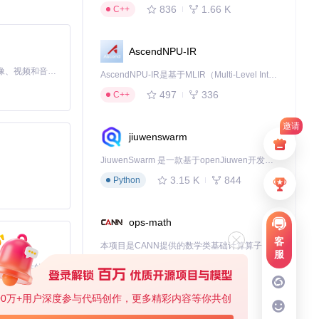
836
1.66 K
C++
AscendNPU-IR
MiniMax H3 是一个通用的全模态生成系统。它支持对由文本、图像、视频和音频组成的多模态上下文进行统一理解，并能生成分辨率高达 2K、时长可达 15 秒的带原生立体声音频的视频。得益于面向任务泛化的系统设计，H3 在预训练阶段就已具备广泛的多模态上下文理解与生成能力，能够出色地执行复杂的多模态指令。
AscendNPU-IR是基于MLIR（Multi-Level Intermediate Representation）构建的，面向昇腾亲和算子编译时使用的中间表示，提供昇腾完备表达能力，通过编译优化提升昇腾AI处理器计算效率，支持通过生态框架使能昇腾AI处理器与深度调优
497
336
C++
邀请
jiuwenswarm
JiuwenSwarm 是一款基于openJiuwen开发的智能AI Agent，它能够将大语言模型的强大能力，通过你日常使用的各类通讯应用，直接延伸至你的指尖。
3.15 K
844
Python
ops-math
客
本项目是CANN提供的数学类基础计算算子库，实现网络在NPU上加速计算。
服
1.24 K
1.36 K
C++
基于Python的Xiaozhi AI，适用于想要完整Xiaozhi体验而无需拥有专用硬件的用户。
00万+用户深度参与代码创作，更多精彩内容等你共创
deveco-code