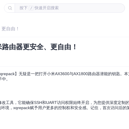
按下
快速开启搜索
/
全、更自由！
的小米路由器更安全、更自由！
pack】无疑是一把打开小米AX3600与AX1800路由器潜能的钥匙。
手中。
固件修改工具，它能确保SSH和UART访问权限始终开启，为您提供深度定制
环境，xqrepack赋予用户更多的控制权和安全感。记住，首次访问后