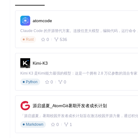
atomcode
0
536
Rust
Kimi-K3
0
0
Python
源启盛夏_AtomGit暑期开发者成长计划
0
1
Markdown