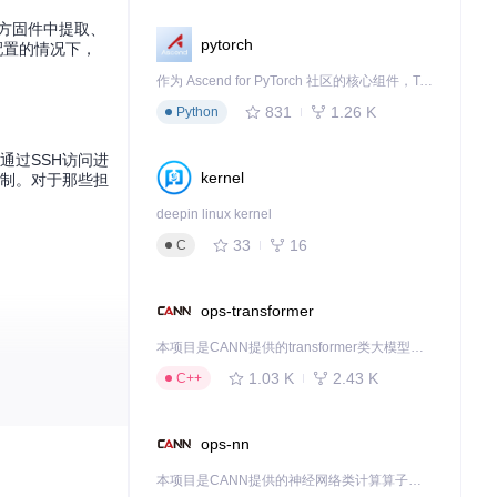
方固件中提取、
pytorch
有配置的情况下，
作为 Ascend for PyTorch 社区的核心组件，TorchNPU 是昇腾专为 PyTorch 打造的深度学习适配插件，使 PyTorch 框架能够直接调用昇腾 NPU，为开发者提供昇腾 AI 处理器的超强算力。
831
1.26 K
Python
通过SSH访问进
kernel
控制。对于那些担
deepin linux kernel
33
16
C
ops-transformer
本项目是CANN提供的transformer类大模型算子库，实现网络在NPU上加速计算。
1.03 K
2.43 K
C++
都是值得尝试的利
ops-nn
本项目是CANN提供的神经网络类计算算子库，实现网络在NPU上加速计算。