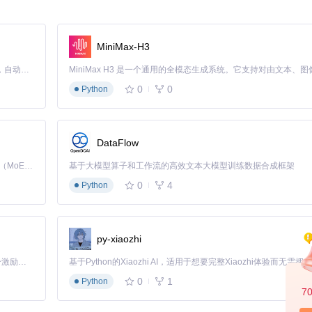
MiniMax-H3
Claude Code 的开源替代方案。连接任意大模型，编辑代码，运行命令，自动验证 — 全自动执行。用 Rust 构建，极致性能。 ｜ An open-source alternative to Claude Code. Connect any LLM, edit code, run commands, and verify changes — autonomously. Built in Rust for speed. Get Started
0
0
Python
DataFlow
Kimi K3 是Kimi能力最强的模型：这是一个拥有 2.8 万亿参数的混合专家（MoE）模型，具备原生视觉理解能力，并支持 100 万 token 的上下文窗口。
基于大模型算子和工作流的高效文本大模型训练数据合成框架
0
4
Python
py-xiaozhi
「源启盛夏」暑期校园开发者成长计划旨在激活校园开源力量，通过积分激励、认证扶持、资源倾斜等形式，引导高校组织和开发者完成「入驻 — 建项目 — 做贡献 — 获认证 — 得资源」的完整闭环。无论你是想带领社团入驻平台的组织者，还是希望用代码贡献证明自己的开发者，都能在这里找到属于你的成长路径。
0
1
Python
7