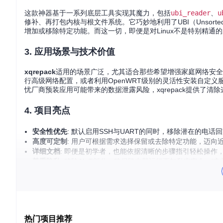
这款神器基于一系列底层工具实现其魔力，包括
ubi_reader
、
u
修补、再打包内核与根文件系统。它巧妙地利用了UBI（Unsorted 
增加或移除特定功能。而这一切，即便是对Linux不是特别精通
3. 应用场景与技术价值
xqrepack
适用的场景广泛，尤其适合那些希望增强家庭网络安全
行高级网络配置，或者利用OpenWRT级别的灵活性安装自定
忧厂商预装应用可能带来的数据泄露风险，xqrepack提供了清
4. 项目亮点
安全性优先
: 默认启用SSH与UART的同时，移除潜在的电
高度可定制
: 用户可根据需求选择保留或去除特定功能，迈向近
详细文档
: 即便是初学者，也能依据清晰的步骤指引轻松操作，
尊重隐私
: 移除AIoT部分，确保路由器运行更加私密安全，
开源精神
: 基于BSD许可，鼓励分享与贡献，成为开源社区中
通过【xqrepack】，每一位用户都能成为自己网络环境的真
器。立刻行动起来，解锁您的小米路由器的隐藏功能，享受那份
热门项目推荐