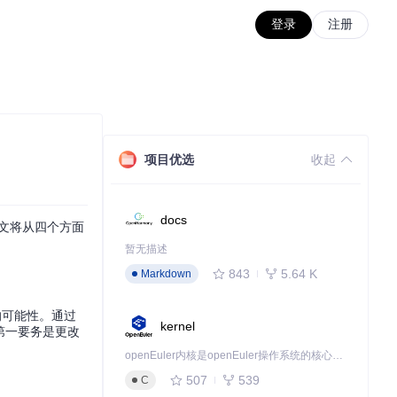
登录
注册
项目优选
收起
docs
本文将从四个方面
暂无描述
843
5.64 K
Markdown
的可能性。通过
kernel
的第一要务是更改
openEuler内核是openEuler操作系统的核心，既是系统性能与稳定性的基石，也是连接处理器、设备与服务的桥梁。
507
539
C