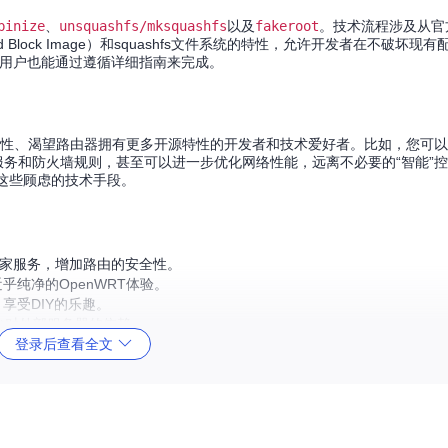
binize
、
unsquashfs/mksquashfs
以及
fakeroot
。技术流程涉及从官
Block Image）和squashfs文件系统的特性，允许开发者在不破坏现
的用户也能通过遵循详细指南来完成。
性、渴望路由器拥有更多开源特性的开发者和技术爱好者。比如，您可以
义服务和防火墙规则，甚至可以进一步优化网络性能，远离不必要的“智能”
除这些顾虑的技术手段。
话回家服务，增加路由的安全性。
乎纯净的OpenWRT体验。
享受DIY的乐趣。
减少对外部服务器的依赖。
登录后查看全文
的宝贵资源。
正主宰。无论是为了加强网络安全，还是探索路由器的极限潜力，这款项目
自由配置带来的乐趣与安心吧！