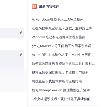
最新内容推荐
AcFunDown视频下载工具完全指南
还在为数字笔记抓狂？这款开源神器让手写批注效率提升300%
Windows笔记本电池健康管理全指南：从根源解决电池损耗问题
gmx_MMPBSA分子间相互作用索引错误的深度诊断与解决
Axure RP 11 本地化方案：Mac中文界面优化与原型设计工具汉化全指南
如何高效获取教育资源？这款工具让教材下载效率提升80%
视频元数据深度编辑：专业技巧与案例
网盘直链下载技术解析与应用指南
如何用DeepSeek-R1推理模型提升复杂任务解决能力：完整指南
5个突破瓶颈技巧：硬件优化工具让你的电脑性能提升30%