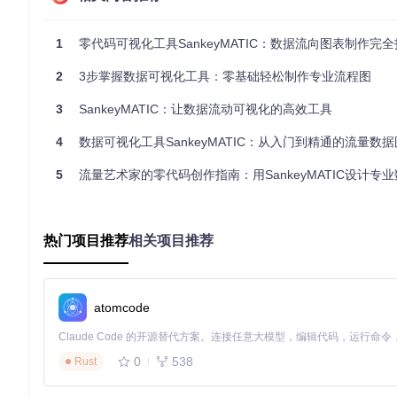
实时预览
：输入数据后即时查看可视化效果并调整
1
零代码可视化工具SankeyMATIC：数据流向图表制作完
二、高效核心功能：三大区域协同工作流
2
3步掌握数据可视化工具：零基础轻松制作专业流程图
SankeyMATIC界面采用三栏式布局，各区域功能明确且协同工
3
SankeyMATIC：让数据流动可视化的高效工具
数据流程图制作界面 - 展示预算分配Sankey图的完整创建流程
4
数据可视化工具SankeyMATIC：从入门到精通的流量数据图表
左侧指令区
5
流量艺术家的零代码创作指南：用SankeyMATIC设计专业数
负责数据输入与基础配置，支持：
流量关系文本编辑
热门项目推荐
节点颜色自定义（格式：
相关项目推荐
节点名称 [颜色代码]
）
工作进度保存与加载
示例模板快速调用
中央调控台
atomcode
提供图表外观与布局控制：
图表尺寸（宽度/高度）精确设置
0
538
Rust
边距调整（左/右/上/下）
节点排列方式选择（自动/按输入顺序）