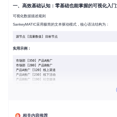
一、高效基础认知：零基础也能掌握的可视化入门
可视化数据描述规则
SankeyMATIC采用极简的文本驱动模式，核心语法结构为：
实用示例：
市场部 [350] 产品A推广

市场部 [280] 产品B推广

产品A推广 [120] 线上渠道

产品A推广 [230] 线下活动

产品B推广 [190] 社交媒体

⚠️
注意
：流量数值需保持合理比例，避免单个数值过大导致图表比
三步上手操作流程
数据准备
：按照"源[数值]目标"格式整理流量关系数据
相关内容推荐
界面熟悉
：了解三大功能区域的布局与基础操作