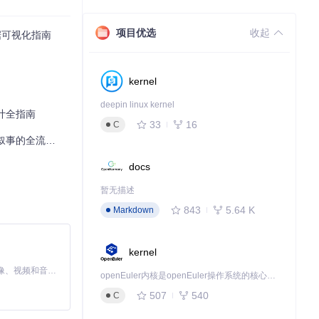
项目优选
收起
据可视化指南
kernel
deepin linux kernel
设计全指南
33
16
C
的全流程指南
docs
暂无描述
843
5.64 K
Markdown
kernel
MiniMax H3 是一个通用的全模态生成系统。它支持对由文本、图像、视频和音频组成的多模态上下文进行统一理解，并能生成分辨率高达 2K、时长可达 15 秒的带原生立体声音频的视频。得益于面向任务泛化的系统设计，H3 在预训练阶段就已具备广泛的多模态上下文理解与生成能力，能够出色地执行复杂的多模态指令。
openEuler内核是openEuler操作系统的核心，既是系统性能与稳定性的基石，也是连接处理器、设备与服务的桥梁。
507
540
C