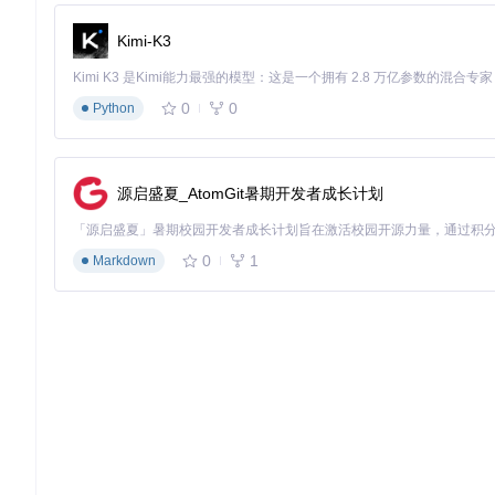
标签样式（高度/宽度/边框/透明度）
颜色主题切换（单色/分类色/Tableau色系）
Kimi-K3
右侧渲染区
实时显示图表效果并支持交互操作：
0
0
Python
节点拖拽调整位置
双击节点重置位置
流量数值动态显示
整体布局实时更新
源启盛夏_AtomGit暑期开发者成长计划
三、高效场景实践：三大领域应用案例
0
1
Markdown
能源消耗分析
通过Sankey图可视化能源从生产到消耗的完整流程，快速识别
关键应用点
：
primary_energy [800] 电力转换
电力转换 [650] 工业用电
电力转换 [150] 输电损耗
工业用电 [420] 生产设备
工业用电 [230] 照明系统