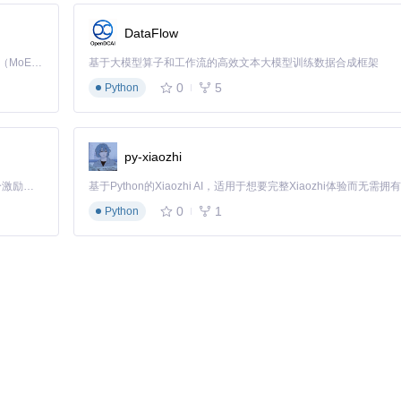
DataFlow
Kimi K3 是Kimi能力最强的模型：这是一个拥有 2.8 万亿参数的混合专家（MoE）模型，具备原生视觉理解能力，并支持 100 万 token 的上下文窗口。
基于大模型算子和工作流的高效文本大模型训练数据合成框架
0
5
Python
py-xiaozhi
「源启盛夏」暑期校园开发者成长计划旨在激活校园开源力量，通过积分激励、认证扶持、资源倾斜等形式，引导高校组织和开发者完成「入驻 — 建项目 — 做贡献 — 获认证 — 得资源」的完整闭环。无论你是想带领社团入驻平台的组织者，还是希望用代码贡献证明自己的开发者，都能在这里找到属于你的成长路径。
0
1
Python
损耗环节。