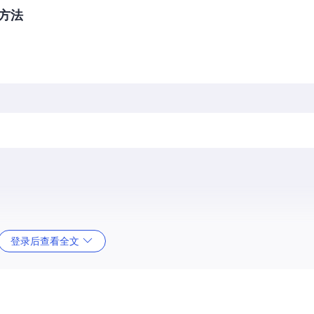
方法
登录后查看全文
例失衡 ⚠️