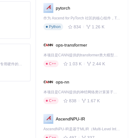
pytorch
作为 Ascend for PyTorch 社区的核心组件，TorchNPU 是昇腾专为 PyTorch 打造的深度学习适配插件，使 PyTorch 框架能够直接调用昇腾 NPU，为开发者提供昇腾 AI 处理器的超强算力。
834
1.26 K
Python
ops-transformer
本项目是CANN提供的transformer类大模型算子库，实现网络在NPU上加速计算。
1.03 K
2.44 K
C++
基于Python的Xiaozhi AI，适用于想要完整Xiaozhi体验而无需拥有专用硬件的用户。
ops-nn
本项目是CANN提供的神经网络类计算算子库，实现网络在NPU上加速计算。
838
1.67 K
C++
AscendNPU-IR
AscendNPU-IR是基于MLIR（Multi-Level Intermediate Representation）构建的，面向昇腾亲和算子编译时使用的中间表示，提供昇腾完备表达能力，通过编译优化提升昇腾AI处理器计算效率，支持通过生态框架使能昇腾AI处理器与深度调优
497
337
C++