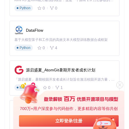
Kimi K3 是Kimi能力最强的模型：这是一个拥有 2.8 万亿参数的混合专家（MoE）模型，具备原生视觉理解能力，并支持 100 万 token 的上下文窗口。
0
0
Python
模块化操作指南：三步释放设备潜能
模块一：环境准备与依赖安装
DataFlow
操作步骤：
基于大模型算子和工作流的高效文本大模型训练数据合成框架
克隆项目代码库到本地
0
4
Python
进入项目目录并安装依赖
cd thermalmonitordDisabler

源启盛夏_AtomGit暑期开发者成长计划
「源启盛夏」暑期校园开发者成长计划旨在激活校园开源力量，通过积分激励、认证扶持、资源倾斜等形式，引导高校组织和开发者完成「入驻 — 建项目 — 做贡献 — 获认证 — 得资源」的完整闭环。无论你是想带领社团入驻平台的组织者，还是希望用代码贡献证明自己的开发者，都能在这里找到属于你的成长路径。
0
1
为什么这样做：
这一步确保您拥有工具的完整代码和运行所需
Markdown
的全部组件。requirements.txt文件中列出了所有必要的Pytho
n库，包括设备通信、界面渲染等关键模块。就像组装家具需
要先准备好所有零件，这一步为后续操作奠定基础。
700万+用户深度参与代码创作，更多精彩内容等你共创
py-xiaozhi
模块二：设备连接与功能选择
基于Python的Xiaozhi AI，适用于想要完整Xiaozhi体验而无需拥有专用硬件的用户。
立即登录/注册
操作步骤：
0
1
Python