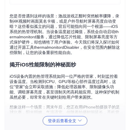
您是否曾遇到这样的场景：激战游戏正酣时突然帧率骤降，录
制4K视频时画面莫名卡顿，或是户外导航时屏幕亮度自动变
暗？这些看似孤立的问题，背后可能指向同一个根源——iOS
系统的热管理机制。当设备温度超过阈值，系统会自动启动th
ermalmonitord服务，通过降低芯片性能、限制屏幕亮度等方
式保护硬件，却也牺牲了用户体验。今天我们将深入探讨如何
通过开源工具thermalmonitordDisabler，在安全范围内解除这
些限制，让您的设备重获性能自由。
揭开iOS性能限制的神秘面纱
iOS设备内置的热管理系统如同一位严格的管家，时刻监控着
设备温度。当检测到CPU、GPU等核心部件温度过高时，这
位"管家"会立即采取措施：降低处理器频率、限制摄像头功
能、调暗屏幕亮度，甚至强制关闭高耗能应用。这种保护机制
虽然必要，却常常在关键时刻给用户带来困扰。
想象这样一个场景：周末午后，您正在用iPhone拍摄孩子的足
球比赛，阳光明媚，气温适宜。但随着拍摄时间延长，手机背
部逐渐发烫，突然画面开始卡顿，色彩变得暗淡——thermalm
登录后查看全文
onitord服务已经悄然启动。更令人沮丧的是，即使移至阴凉
处，性能限制也不会立即解除。这就是为什么很多用户发现，i