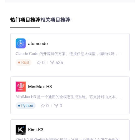
Phone在长时间高负载任务下表现"时好时坏"。
图：thermalmonitordDisabler工具主界面，显示已连接iOS 1
热门项目推荐
相关项目推荐
5.8.3设备，提供禁用热管理服务、OTA更新和使用跟踪代理等
核心功能选项
atomcode
重新定义iOS性能释放的价值
Claude Code 的开源替代方案。连接任意大模型，编辑代码，运行命令，自动验证 — 全自动执行。用 Rust 构建，极致性能。 ｜ An open-source alternative to Claude Code. Connect any LLM, edit code, run commands, and verify changes — autonomously. Built in Rust for speed. Get Started
thermalmonitordDisabler的核心价值，在于为用户提供了性能
与安全之间的自主选择权。这款开源工具并非简单粗暴地关闭
0
535
Rust
所有保护机制，而是允许您根据实际需求，精确控制哪些系统
服务可以运行。
对游戏玩家而言，禁用thermalmonitord意味着在《原神》《P
MiniMax-H3
UBG Mobile》等图形密集型游戏中获得稳定帧率，告别关键
时刻的卡顿掉帧；对摄影爱好者来说，解除限制后可以更长时
MiniMax H3 是一个通用的全模态生成系统。它支持对由文本、图像、视频和音频组成的多模态上下文进行统一理解，并能生成分辨率高达 2K、时长可达 15 秒的带原生立体声音频的视频。得益于面向任务泛化的系统设计，H3 在预训练阶段就已具备广泛的多模态上下文理解与生成能力，能够出色地执行复杂的多模态指令。
间录制4K/60fps视频，无需担心因过热导致的自动停机；对商
0
0
Python
务人士而言，视频会议时的性能稳定性得到保障，不会因系统
降频而出现画面冻结或音频延迟。
值得注意的是，工具采用了"可逆性修改"设计——所有设置都
可以随时恢复，不会对设备造成永久性改动。这就如同给您的i
Kimi-K3
Phone安装了一个"性能模式"开关，需要时开启，日常使用时
关闭，兼顾性能与安全。