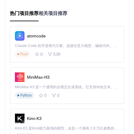
支持同步/异步通信模式，适应不同业务场景需求
传统架构与模块化架构性能对比
热门项目推荐
相关项目推荐
特性
传统单体架构
OpenMir2模块化架构
并发处
支持横向扩展，随节点
受单进程限制
理能力
增加线性提升
atomcode
资源利
整体资源分配，易
按模块需求精准分配资
用率
造成浪费
源
Claude Code 的开源替代方案。连接任意大模型，编辑代码，运行命令，自动验证 — 全自动执行。用 Rust 构建，极致性能。 ｜ An open-source alternative to Claude Code. Connect any LLM, edit code, run commands, and verify changes — autonomously. Built in Rust for speed. Get Started
故障影
仅影响故障模块，系统
0
538
Rust
全局影响
响范围
整体保持可用
部署复
简单
需协调多模块部署顺序
杂度
MiniMax-H3
扩展能
支持水平扩展，弹性更
垂直扩展为主
力
强
MiniMax H3 是一个通用的全模态生成系统。它支持对由文本、图像、视频和音频组成的多模态上下文进行统一理解，并能生成分辨率高达 2K、时长可达 15 秒的带原生立体声音频的视频。得益于面向任务泛化的系统设计，H3 在预训练阶段就已具备广泛的多模态上下文理解与生成能力，能够出色地执行复杂的多模态指令。
0
0
Python
实践部署指南：从零搭建游戏服务器
环境准备
Kimi-K3
搭建OpenMir2游戏服务器需要以下环境支持：
Kimi K3 是Kimi能力最强的模型：这是一个拥有 2.8 万亿参数的混合专家（MoE）模型，具备原生视觉理解能力，并支持 100 万 token 的上下文窗口。
.NET Core SDK 3.1或更高版本