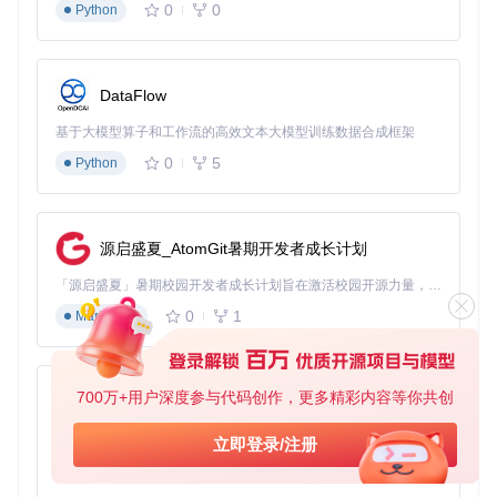
0
0
Python
MySQL 5.7或兼容数据库
Git版本控制工具
至少4GB内存的服务器环境
获取与配置源码
DataFlow
git 
clone
基于大模型算子和工作流的高效文本大模型训练数据合成框架
数据库初始化
0
5
Python
项目提供完整的SQL脚本位于
sql
目录下，包含：
mir2_db.sql
：数据库结构定义
mir2_account.sql
：账户系统表结构
源启盛夏_AtomGit暑期开发者成长计划
mir2_data.sql
：游戏基础数据
服务启动顺序
「源启盛夏」暑期校园开发者成长计划旨在激活校园开源力量，通过积分激励、认证扶持、资源倾斜等形式，引导高校组织和开发者完成「入驻 — 建项目 — 做贡献 — 获认证 — 得资源」的完整闭环。无论你是想带领社团入驻平台的组织者，还是希望用代码贡献证明自己的开发者，都能在这里找到属于你的成长路径。
0
1
OpenMir2各服务模块存在依赖关系，建议按以下顺序启动：
Markdown
DBSrv（数据库服务）
LoginSrv（登录服务）
700万+用户深度参与代码创作，更多精彩内容等你共创
py-xiaozhi
GameSrv（游戏逻辑服务）
各类网关服务（GameGate、LoginGate等）
基于Python的Xiaozhi AI，适用于想要完整Xiaozhi体验而无需拥有专用硬件的用户。
立即登录/注册
0
1
Python