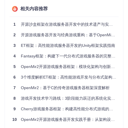
相关内容推荐
OpenMir2的架构设计融合了现代分布式系统的最佳实践，通
过清晰的模块划分和高效的通信机制，实现了游戏服务器的稳
定运行。
1
开源沙盒框架在游戏服务器开发中的技术遗产与实践启示
系统架构概览
2
开源游戏服务器开发与经典游戏重构：基于OpenMir2的技术实践指南
OpenMir2采用分层架构设计，主要包含以下核心组件：
3
ET框架：高性能游戏服务器开发的Unity框架实践指南
接入层
：负责客户端连接管理，包括GameGate、LoginG
ate等网关服务
4
Fantasy框架：构建下一代分布式游戏服务器的完整指南
业务层
：处理核心游戏逻辑，如GameSrv、LoginSrv等服
务模块
5
OpenMir2开源游戏服务器框架：模块化架构与创新应用指南
数据层
：管理数据存储与访问，如DBSrv及各类存储实现
公共服务
：提供跨模块的通用功能，如日志、配置管理等
6
3个维度解析ET框架：高性能游戏开发与分布式架构实践指南
7
OpenMir2：基于C的传奇游戏服务器框架深度解析
模块间通信机制
8
游戏开发技术学习路线：3阶段能力跃迁的系统化实战指南
OpenMir2采用基于TCP的自定义协议实现模块间通信，主要
9
Cherry游戏服务器框架：构建高性能分布式游戏的终极指南
特点包括：
10
OpenMir2开源游戏服务器开发实践手册：从架构设计到集群部署
采用固定长度消息头设计，支持快速解析
实现消息池化管理，减少内存分配开销