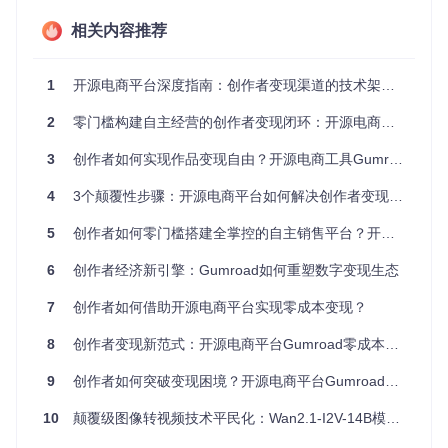
专注于内容创作而非技术操作。
相关内容推荐
产品创建界面，支持数字商品、实体产品和订阅服务的快速设
1
开源电商平台深度指南：创作者变现渠道的技术架构与商业落地
置，alt文本：开源电商平台产品创建界面，创作者变现工具
2. 全方位数据分析仪表板
2
零门槛构建自主经营的创作者变现闭环：开源电商平台深度指南
痛点
：创作者缺乏有效的数据追踪工具，无法准确了解产品表
3
创作者如何实现作品变现自由？开源电商工具Gumroad全攻略
现和客户行为，难以做出数据驱动的决策。
4
3个颠覆性步骤：开源电商平台如何解决创作者变现困境 | Gumroad实战指南
功能
：平台提供强大的数据分析功能，包括实时销售追踪、客
户来源分析、地域分布可视化和转化率监控。直观的图表展示
5
创作者如何零门槛搭建全掌控的自主销售平台？开源电商解决方案深度指南
让复杂数据变得易于理解。
6
创作者经济新引擎：Gumroad如何重塑数字变现生态
效果
：创作者可以清晰了解哪些产品最受欢迎，哪些营销渠道
效果最好，从而优化产品策略和营销方向，提升整体销售表
7
创作者如何借助开源电商平台实现零成本变现？
现。
8
创作者变现新范式：开源电商平台Gumroad零成本创业指南
销售数据概览，包含浏览量、销量和收入趋势，alt文本：开源
电商平台销售数据分析，创作者变现策略工具
9
创作者如何突破变现困境？开源电商平台Gumroad全解析
3. 社区互动与粉丝管理
10
颠覆级图像转视频技术平民化：Wan2.1-I2V-14B模型的技术革新与行业变革
痛点
：创作者难以与粉丝建立深度连接，缺乏有效的互动渠道