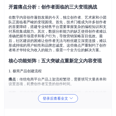
开篇痛点分析：创作者面临的三大变现挑战
在数字内容创作蓬勃发展的今天，独立创作者、艺术家和小团
队正面临着严峻的变现困境。首先，技术门槛成为许多创作者
的首要障碍，搭建专业销售平台需要掌握复杂的编程知识和支
付系统集成能力。其次，数据分析能力的缺乏使得创作者难以
准确把握市场需求和客户行为，导致营销策略盲目低效。最
后，社区建设的困难让创作者无法与粉丝建立深度连接，难以
形成持续的用户粘性和品牌忠诚度。这些痛点严重制约了创作
者将才华转化为收入的能力，亟需一个全方位的解决方案。
核心功能矩阵：五大突破点重新定义内容变现
1. 极简产品创建流程
痛点
：传统电商平台产品上架流程繁琐，需要填写大量表单和
设置选项，耗费创作者宝贵的创作时间。
功能
：开源电商平台提供直观的产品创建界面，将复杂的设置
简化为几个关键步骤。创作者只需输入产品名称、选择产品类
登录后查看全文
型（数字商品、课程、电子书、会员资格等）并设置价格，即
可快速完成产品上架。
效果
：将产品上架时间从数小时缩短至几分钟，让创作者能够