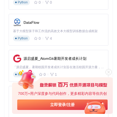
0
0
Python
产品级别的退款政策配置界面，alt文本：开源电商平台退款政
策设置，创作者风险控制工具
5. 受众增长分析工具
DataFlow
痛点
：创作者难以了解粉丝增长来源和趋势，无法有效优化获
客策略。
基于大模型算子和工作流的高效文本大模型训练数据合成框架
0
4
Python
功能
：平台提供全面的受众分析，包括终身粉丝数量、新增粉
丝趋势、注册渠道分布和转化漏斗分析。这些数据帮助创作者
识别最有效的获客渠道。
效果
：优化营销资源分配，提高粉丝获取效率，降低获客成
源启盛夏_AtomGit暑期开发者成长计划
本。
「源启盛夏」暑期校园开发者成长计划旨在激活校园开源力量，通过积分激励、认证扶持、资源倾斜等形式，引导高校组织和开发者完成「入驻 — 建项目 — 做贡献 — 获认证 — 得资源」的完整闭环。无论你是想带领社团入驻平台的组织者，还是希望用代码贡献证明自己的开发者，都能在这里找到属于你的成长路径。
0
1
Markdown
粉丝数据和来源渠道分析，alt文本：开源电商平台受众分析，
创作者粉丝增长工具
场景化应用指南：五大应用场景释放创作价值
700万+用户深度参与代码创作，更多精彩内容等你共创
py-xiaozhi
1. 数字产品变现
基于Python的Xiaozhi AI，适用于想要完整Xiaozhi体验而无需拥有专用硬件的用户。
立即登录/注册
对于电子书作者、音乐人、软件开发者等数字内容创作者，开
0
1
Python
源电商平台提供了理想的销售渠道。创作者可以轻松上传PDF