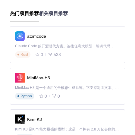
和社区建设工具。
热门项目推荐
相关项目推荐
功能
：平台集成了社区功能，允许创作者建立专属讨论区，进
行实时互动，并通过活动管理增强用户参与感。创作者可以轻
松发布更新、回答问题，建立忠实粉丝群体。
效果
：增强用户粘性，提高复购率，同时通过用户反馈不断优
atomcode
化产品，形成良性循环。
Claude Code 的开源替代方案。连接任意大模型，编辑代码，运行命令，自动验证 — 全自动执行。用 Rust 构建，极致性能。 ｜ An open-source alternative to Claude Code. Connect any LLM, edit code, run commands, and verify changes — autonomously. Built in Rust for speed. Get Started
0
533
Rust
社区互动界面，支持教程引导和活动管理，alt文本：开源电商
平台社区功能，创作者粉丝互动工具
4. 灵活的退款政策配置
MiniMax-H3
痛点
：缺乏灵活的退款政策设置，可能导致客户满意度下降或
不必要的纠纷。
MiniMax H3 是一个通用的全模态生成系统。它支持对由文本、图像、视频和音频组成的多模态上下文进行统一理解，并能生成分辨率高达 2K、时长可达 15 秒的带原生立体声音频的视频。得益于面向任务泛化的系统设计，H3 在预训练阶段就已具备广泛的多模态上下文理解与生成能力，能够出色地执行复杂的多模态指令。
0
0
Python
功能
：平台允许创作者为每个产品设置自定义退款政策，包括
30天退款保证、14天试用期或完全自定义条款。详细的退款政
策说明有助于管理客户期望。
效果
：提高客户信任度，减少退款纠纷，同时保护创作者的合
Kimi-K3
法权益。
Kimi K3 是Kimi能力最强的模型：这是一个拥有 2.8 万亿参数的混合专家（MoE）模型，具备原生视觉理解能力，并支持 100 万 token 的上下文窗口。