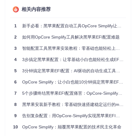
二、环境部署：3步搭建运行环境
相关内容推荐
很多新手卡在第一步——不知道如何安装工具。其实整个过程
比安装QQ还简单，只需3个步骤：
1
新手必看：黑苹果配置自动工具OpCore Simplify让零基础也能轻松上手
1. 检查系统要求
2
如何用OpCore Simplify工具解决黑苹果EFI配置难题
在开始前，请确保你的电脑满足这些基本条件：
3
智能配置工具黑苹果安装教程：零基础也能轻松上手的零门槛方案
系统要
4
3步搞定黑苹果配置：让零基础小白也能轻松生成EFI文件
最低配置
推荐配置
求
5
3分钟搞定黑苹果EFI配置：AI驱动的自动生成工具让零基础也能轻松上手
操作系
Windows 11
Windows 10 / macOS 10.14
64位
统
/ Linux
6
OpCore Simplify：让小白也能10分钟搞定黑苹果EFI配置的神器
Python
3.8
3.10+
版本
7
5个步骤终结黑苹果EFI配置痛苦：OpCore-Simplify工具颠覆传统装机体验
磁盘空
2GB
5GB+
8
黑苹果安装新手教程：零基础快速搭建稳定运行的macOS系统
间
网络
稳定连接
5Mbps以上
9
告别复杂配置：用OpCore-Simplify实现黑苹果EFI自动生成的4个简单步骤
✅
推荐使用Windows系统
：硬件检测功能最完善
10
OpCore Simplify：颠覆黑苹果配置的技术民主化革命
❌
避免使用虚拟机
：可能导致硬件信息识别不准确