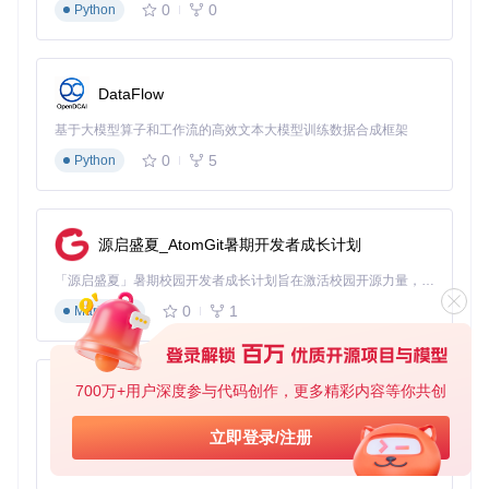
0
0
Python
macOS/Linux用户：OpCore-Simplify.command
三、核心流程：4步完成EFI文件制作
DataFlow
假设你已经准备好开始制作EFI，接下来的4个步骤将带你完成
整个过程。每个步骤都有清晰的界面指引，跟着做就行。
基于大模型算子和工作流的高效文本大模型训练数据合成框架
0
5
Python
第一步：硬件报告生成与加载
硬件报告是配置的基础，它包含了电脑所有硬件的详细信息。
OpCore Simplify需要这些数据来判断哪些硬件可以正常工
作。
源启盛夏_AtomGit暑期开发者成长计划
「源启盛夏」暑期校园开发者成长计划旨在激活校园开源力量，通过积分激励、认证扶持、资源倾斜等形式，引导高校组织和开发者完成「入驻 — 建项目 — 做贡献 — 获认证 — 得资源」的完整闭环。无论你是想带领社团入驻平台的组织者，还是希望用代码贡献证明自己的开发者，都能在这里找到属于你的成长路径。
0
1
Markdown
操作步骤
：
在Windows系统中点击"Export Hardware Report"按钮生
成报告
700万+用户深度参与代码创作，更多精彩内容等你共创
py-xiaozhi
保存到工具能访问的位置（如桌面）
点击"Select Hardware Report"按钮加载刚才生成的文件
基于Python的Xiaozhi AI，适用于想要完整Xiaozhi体验而无需拥有专用硬件的用户。
立即登录/注册
✅
Windows用户
：可以直接生成完整报告
0
1
Python
❌
macOS/Linux用户
：需要从Windows系统获取报告文件