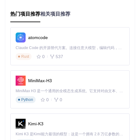
2. 获取工具源码
热门项目推荐
相关项目推荐
打开终端（Windows用户可以用PowerShell或命令提示符），
输入以下命令下载项目：
# 克隆项目仓库
atomcode
git 
clone
 https://gitcode.com/GitHub_Trending/op/OpCore-Si
Claude Code 的开源替代方案。连接任意大模型，编辑代码，运行命令，自动验证 — 全自动执行。用 Rust 构建，极致性能。 ｜ An open-source alternative to Claude Code. Connect any LLM, edit code, run commands, and verify changes — autonomously. Built in Rust for speed. Get Started
# 进入项目目录
0
537
Rust
cd
3. 安装依赖组件
工具需要一些额外的Python库才能运行，继续在终端输入：
MiniMax-H3
MiniMax H3 是一个通用的全模态生成系统。它支持对由文本、图像、视频和音频组成的多模态上下文进行统一理解，并能生成分辨率高达 2K、时长可达 15 秒的带原生立体声音频的视频。得益于面向任务泛化的系统设计，H3 在预训练阶段就已具备广泛的多模态上下文理解与生成能力，能够出色地执行复杂的多模态指令。
# 安装所需依赖
pip install -r requirements.txt

0
0
Python
# 如果提示pip命令不存在，尝试用pip3
Kimi-K3
安装完成后，根据你的系统双击对应的启动文件：
Kimi K3 是Kimi能力最强的模型：这是一个拥有 2.8 万亿参数的混合专家（MoE）模型，具备原生视觉理解能力，并支持 100 万 token 的上下文窗口。
Windows用户：OpCore-Simplify.bat