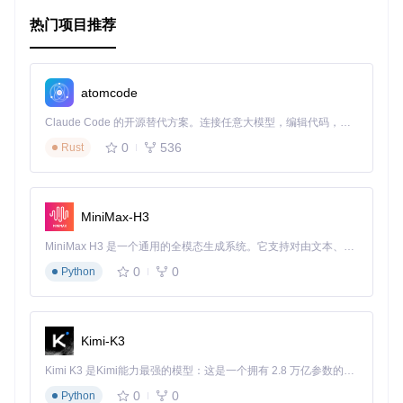
高度可定制
：提供多种预设风格，并支持自定义文本和圆
热门项目推荐
角。
安全认证
：通过OAuth流程确保用户信息的安全性。
兼容性好
：支持Gradle依赖，方便版本管理和更新。
atomcode
使用步骤
Claude Code 的开源替代方案。连接任意大模型，编辑代码，运行命令，自动验证 — 全自动执行。用 Rust 构建，极致性能。 ｜ An open-source alternative to Claude Code. Connect any LLM, edit code, run commands, and verify changes — autonomously. Built in Rust for speed. Get Started
首先，按照苹果官方文档配置服务端，包括App ID和Servi
0
536
Rust
ce ID。
添加库到项目中，通过Gradle引用最新版本。
在布局文件中创建并设置
SignInWithAppleButton
，再
MiniMax-H3
配置客户端ID、重定向URI和所需权限。
实现回调函数，处理成功、失败或取消的结果。
MiniMax H3 是一个通用的全模态生成系统。它支持对由文本、图像、视频和音频组成的多模态上下文进行统一理解，并能生成分辨率高达 2K、时长可达 15 秒的带原生立体声音频的视频。得益于面向任务泛化的系统设计，H3 在预训练阶段就已具备广泛的多模态上下文理解与生成能力，能够出色地执行复杂的多模态指令。
0
0
示例与示例应用
Python
项目还提供了一个样例应用程序，可以帮助开发者快速理解如
何配置和使用这个库。通过调整样例项目中的配置，你可以轻
Kimi-K3
松地为自己的应用集成这项功能。
Kimi K3 是Kimi能力最强的模型：这是一个拥有 2.8 万亿参数的混合专家（MoE）模型，具备原生视觉理解能力，并支持 100 万 token 的上下文窗口。
总结
0
0
Python