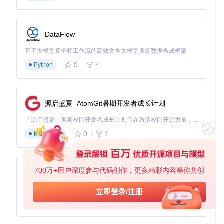
总的来说，Sign In with Apple Button for Android是一款强大
而实用的开源库，它帮助开发者轻松地将“使用Apple登录”整合
进Android应用中，确保应用与iOS应用的一致性和符合苹果的
新政策。如果你正面临这方面的挑战，不妨试试这款库，它会
DataFlow
让你的工作变得更为简单高效。
基于大模型算子和工作流的高效文本大模型训练数据合成框架
0
4
Python
源启盛夏_AtomGit暑期开发者成长计划
「源启盛夏」暑期校园开发者成长计划旨在激活校园开源力量，通过积分激励、认证扶持、资源倾斜等形式，引导高校组织和开发者完成「入驻 — 建项目 — 做贡献 — 获认证 — 得资源」的完整闭环。无论你是想带领社团入驻平台的组织者，还是希望用代码贡献证明自己的开发者，都能在这里找到属于你的成长路径。
0
1
Markdown
700万+用户深度参与代码创作，更多精彩内容等你共创
py-xiaozhi
基于Python的Xiaozhi AI，适用于想要完整Xiaozhi体验而无需拥有专用硬件的用户。
立即登录/注册
0
1
Python