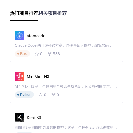
服务浏览器采用分类导航与智能搜索双模式设计，包含三大服
热门项目推荐
相关项目推荐
务类别：
基础地图
：OSM系列、卫星影像等通用底图
专业数据
：NASA地球科学数据、气象监测图层等专题服务
atomcode
用户自定义
：个人或团队共享的私有服务配置
Claude Code 的开源替代方案。连接任意大模型，编辑代码，运行命令，自动验证 — 全自动执行。用 Rust 构建，极致性能。 ｜ An open-source alternative to Claude Code. Connect any LLM, edit code, run commands, and verify changes — autonomously. Built in Rust for speed. Get Started
每个服务条目均显示预览缩略图、数据来源和适用比例尺范
围，帮助用户快速判断是否符合需求。
0
536
Rust
⚙️ 可视化服务编辑器
场景
：城市规划师需要调整WMS服务的透明度和显示级别以
突出规划图层
MiniMax-H3
操作
：在图层列表右键点击已加载的服务→选择"QuickMapSe
MiniMax H3 是一个通用的全模态生成系统。它支持对由文本、图像、视频和音频组成的多模态上下文进行统一理解，并能生成分辨率高达 2K、时长可达 15 秒的带原生立体声音频的视频。得益于面向任务泛化的系统设计，H3 在预训练阶段就已具备广泛的多模态上下文理解与生成能力，能够出色地执行复杂的多模态指令。
rvices编辑"→在弹出界面调整透明度滑块（10%-90%）→设
置可见比例尺范围→点击"应用"
0
0
Python
收益
：无需手动编辑XML或理解复杂参数，30秒内完成服务样
式优化，使规划方案与底图达到最佳视觉平衡。
编辑器支持所有主流服务协议的可视化配置，包括：
Kimi-K3
WMS服务的图层筛选与样式选择
Kimi K3 是Kimi能力最强的模型：这是一个拥有 2.8 万亿参数的混合专家（MoE）模型，具备原生视觉理解能力，并支持 100 万 token 的上下文窗口。
TMS瓦片服务的分辨率调整