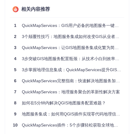
图、NASA科学数据和地方政府WFS服务，不同协议间的转换
和匹配往往消耗大量工作时间。插件内置的多协议适配引擎支
相关内容推荐
持WMS、TMS、WFS等主流标准，自动完成协议转换和参数
匹配，实现多源数据无缝叠加。
1
QuickMapServices：GIS用户必备的地图服务一键集成神器
专业知识门槛限制
：非GIS专业人员往往因不熟悉EPSG编
码、瓦片矩阵等专业概念而无法独立完成地图服务配置。Quic
2
3个颠覆性技巧：地图服务集成如何改变GIS从业者的日常工作流
kMapServices的智能推荐系统会根据用户项目的坐标系和比
例尺自动筛选匹配的地图服务，彻底消除技术门槛。
3
QuickMapServices：让GIS地图服务集成化繁为简的插件解决方案
💡
效率提示
：对于经常使用的地图服务组合，可通过"服务收
4
3步突破GIS地图服务配置瓶颈：从技术小白到效率高手的QuickMapServices实战指南
藏夹"功能保存为模板，下次使用直接调用，进一步节省80%
的重复配置时间。
5
3步掌握地理信息集成：QuickMapServices提升GIS工作流效率指南
🚀 核心功能与实际操作指南
6
QuickMapServices完整指南：快速解决地图服务加载难题
🔍 智能服务发现系统
7
QuickMapServices：地理服务聚合的革新性解决方案
场景
：地质调查人员需要快速获取研究区域的基础地图和专题
8
如何在5分钟内解决QGIS地图服务配置难题？
数据
操作
：点击QGIS工具栏"QuickMapServices"图标→选择"服务
9
地图服务集成：如何用QGIS插件实现零代码地理信息集成
浏览器"→在搜索框输入关键词（如"地震"）→从结果列表中勾
选所需服务→点击"添加到项目"
10
QuickMapServices插件：5个步骤轻松获取全球地图服务
收益
：传统需要30分钟的多源数据查找与配置过程，现在只需
2分钟即可完成，且支持批量添加多个服务。