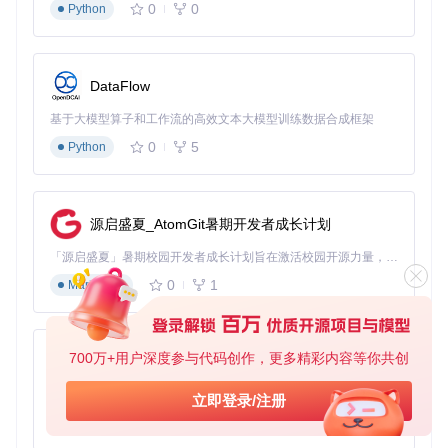
0
0
WFS矢量服务的属性过滤
Python
所有修改实时预览，避免反复试错。
📊 服务性能优化中心
DataFlow
场景
：环境监测项目中，同时加载5个以上地图服务导致QGIS
基于大模型算子和工作流的高效文本大模型训练数据合成框架
运行卡顿
操作
：打开插件设置→进入"性能优化"标签→启用"智能缓
0
5
Python
存"→设置缓存有效期为24小时→调整"最大并发请求数"为4
收益
：地图加载速度提升60%，内存占用减少45%，即使在低
配电脑上也能流畅操作多图层项目。
源启盛夏_AtomGit暑期开发者成长计划
高级用户可通过"专家模式"配置更精细的性能参数，如瓦片预
加载策略、请求超时设置等，进一步优化特定场景下的服务表
「源启盛夏」暑期校园开发者成长计划旨在激活校园开源力量，通过积分激励、认证扶持、资源倾斜等形式，引导高校组织和开发者完成「入驻 — 建项目 — 做贡献 — 获认证 — 得资源」的完整闭环。无论你是想带领社团入驻平台的组织者，还是希望用代码贡献证明自己的开发者，都能在这里找到属于你的成长路径。
现。
0
1
Markdown
💡
专业技巧
：对于需要频繁离线使用的项目，建议启用"完整
缓存"模式，在有网络时预先下载研究区域的地图瓦片，确保
野外工作无中断。
700万+用户深度参与代码创作，更多精彩内容等你共创
py-xiaozhi
📈 行业应用案例与实际效益
基于Python的Xiaozhi AI，适用于想要完整Xiaozhi体验而无需拥有专用硬件的用户。
立即登录/注册
地质灾害风险评估
0
1
Python