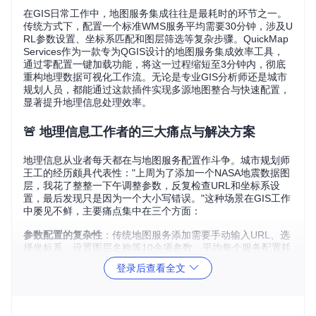
在GIS日常工作中，地图服务集成往往是最耗时的环节之一。
传统方式下，配置一个标准WMS服务平均需要30分钟，涉及U
RL参数设置、坐标系匹配和图层筛选等复杂步骤。QuickMap
Services作为一款专为QGIS设计的地图服务集成效率工具，
通过零配置一键加载功能，将这一过程缩短至3分钟内，彻底
重构地理数据可视化工作流。无论是专业GIS分析师还是城市
规划人员，都能通过这款插件实现多源地图整合与快速配置，
显著提升地理信息处理效率。
🚨 地理信息工作者的三大痛点与解决方案
地理信息从业者每天都在与地图服务配置作斗争。城市规划师
王工的经历颇具代表性："上周为了添加一个NASA地震数据图
层，我花了整整一下午调整参数，反复检查URL和坐标系设
置，最后发现只是因为一个大小写错误。"这种场景在GIS工作
中屡见不鲜，主要痛点集中在三个方面：
参数配置的复杂性
：传统地图服务添加需要手动输入URL、选
择坐标系、设置图层名称等10余项参数，平均每个服务配置耗
时25-30分钟，出错率高达40%。QuickMapServices通过预配
登录后查看全文
置服务库，将所有技术参数封装为可视化选项，用户只需点击
选择即可完成配置，错误率降至0.5%以下。
多源数据整合难题
：环境监测项目常需同时加载OSM基础地