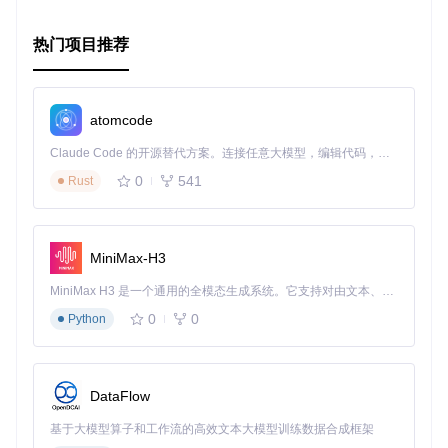
运行数据库迁移命令创建表结构：
热门项目推荐
这将根据
prisma/schema/
中的Prisma模式文件创建所有必要
的数据库表，包括用户表、补丁表、评论表等。
atomcode
第四步：安装依赖并启动
Claude Code 的开源替代方案。连接任意大模型，编辑代码，运行命令，自动验证 — 全自动执行。用 Rust 构建，极致性能。 ｜ An open-source alternative to Claude Code. Connect any LLM, edit code, run commands, and verify changes — autonomously. Built in Rust for speed. Get Started
0
541
使用pnpm安装项目依赖：
Rust
MiniMax-H3
启动开发服务器：
MiniMax H3 是一个通用的全模态生成系统。它支持对由文本、图像、视频和音频组成的多模态上下文进行统一理解，并能生成分辨率高达 2K、时长可达 15 秒的带原生立体声音频的视频。得益于面向任务泛化的系统设计，H3 在预训练阶段就已具备广泛的多模态上下文理解与生成能力，能够出色地执行复杂的多模态指令。
0
0
Python
访问http://localhost:3000即可看到TouchGal社区界面。
DataFlow
基于大模型算子和工作流的高效文本大模型训练数据合成框架
第五步：管理员配置