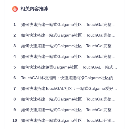
首先确保您的系统已安装Node.js 18+、pnpm、PostgreSQL
相关内容推荐
和Redis。然后克隆项目到本地：
1
如何快速搭建一站式Galgame社区：TouchGal完整部署指南
git 
clone
cd
2
如何快速搭建一站式Galgame社区：TouchGal完整部署指南
第二步：环境配置
3
如何快速搭建一站式Galgame社区：TouchGal完整部署指南
复制环境变量模板并配置数据库连接：
4
如何快速搭建一站式Galgame社区：TouchGal完整部署指南
cp
 .env.example .
env
5
如何快速搭建免费Galgame社区：TouchGAL一站式解决方案终极指南
编辑
.env
文件，配置以下关键参数：
6
TouchGAL终极指南：快速搭建纯净Galgame社区的完整教程
KUN_DATABASE_URL
- PostgreSQL数据库连接字符串
7
如何快速搭建TouchGAL社区：一站式Galgame爱好者的终极指南
REDIS_HOST
和
REDIS_PORT
- Redis连接配置
邮件服务配置（用于用户注册验证）
8
如何快速搭建一站式Galgame社区：TouchGal完整部署指南
S3存储配置（用于资源文件存储）
9
如何快速搭建一站式Galgame社区：TouchGal完整部署指南
10
如何快速搭建一站式Galgame社区：TouchGal开源项目完整指南
第三步：数据库初始化