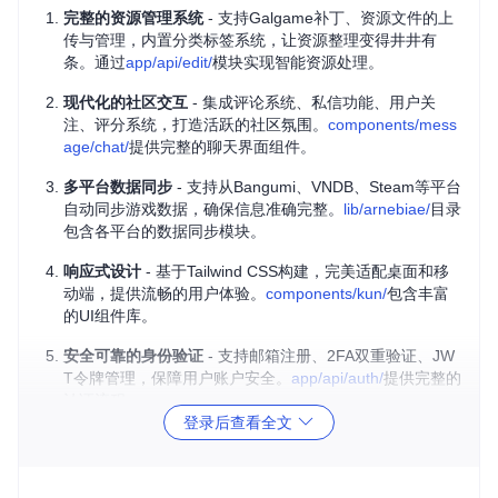
完整的资源管理系统
- 支持Galgame补丁、资源文件的上
传与管理，内置分类标签系统，让资源整理变得井井有
条。通过
app/api/edit/
模块实现智能资源处理。
现代化的社区交互
- 集成评论系统、私信功能、用户关
注、评分系统，打造活跃的社区氛围。
components/mess
age/chat/
提供完整的聊天界面组件。
多平台数据同步
- 支持从Bangumi、VNDB、Steam等平台
自动同步游戏数据，确保信息准确完整。
lib/arnebiae/
目录
包含各平台的数据同步模块。
响应式设计
- 基于Tailwind CSS构建，完美适配桌面和移
动端，提供流畅的用户体验。
components/kun/
包含丰富
的UI组件库。
安全可靠的身份验证
- 支持邮箱注册、2FA双重验证、JW
T令牌管理，保障用户账户安全。
app/api/auth/
提供完整的
认证流程。
登录后查看全文
快速上手指南
第一步：环境准备与项目克隆