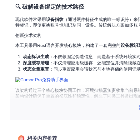
🔍 破解设备绑定的技术路径
现代软件常采用
设备指纹
（通过硬件特征生成的唯一标识符）来限制
特标识，即使更换账号也能识别同一设备。传统解决方案如多账
创新技术架构
本工具采用Rust语言开发核心模块，构建了一套完整的
设备标识
动态标识生成
：不依赖固定伪造信息，而是基于系统环境实
深度缓存清理
：不仅清理应用级缓存，还能定位并清除隐藏
状态全量重置
：同步重置应用会话状态与本地存储的使用记录
该架构通过三个核心模块协同工作：环境扫描器负责收集当前系
架构设计确保了重置的彻底性和稳定性，解决了同类工具常出现的"
🛠️ 零成本使用策略
以下四步操作流程将帮助你快速实现Cursor Pro额度重置，整
环境准备
完全退出Cursor Pro应用，关闭所有相关进程
相关内容推荐