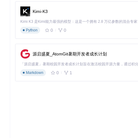
后重试
Kimi-K3
频繁重置导致功能异常
解决方案：建议两次重置间隔不小于2
macOS系统权限问题
解决方案：在"系统偏好设置-安全性与
路径
0
0
Python
重置后登录失败
解决方案：清除浏览器Cookie，使用无痕模
核心价值主张
源启盛夏_AtomGit暑期开发者成长计划
这款开源工具通过技术创新为开发者带来三大核心价值：
0
1
Markdown
技术突破
：首创动态设备指纹生成技术，解决了传统重置工
使用自由
：彻底摆脱额度限制，让AI编程辅助不再受使用时
成本优化
：零成本替代付费订阅，特别适合个人开发者和小
通过这款工具，开发者可以将更多精力投入到创造性的编程工作中
这种技术创新不仅解决了当前问题，更为未来工具使用模式提供
cursor-free-everyday