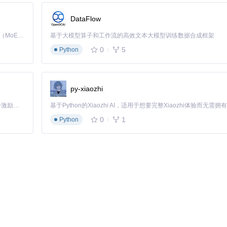
DataFlow
4小时，避免触发系统异常检测机制
Kimi K3 是Kimi能力最强的模型：这是一个拥有 2.8 万亿参数的混合专家（MoE）模型，具备原生视觉理解能力，并支持 100 万 token 的上下文窗口。
基于大模型算子和工作流的高效文本大模型训练数据合成框架
隐私"中允许工具运行，必要时执行
sudo xattr -r -d com.apple.q
0
5
Python
式登录Cursor账号，避免账号与旧设备指纹关联
py-xiaozhi
「源启盛夏」暑期校园开发者成长计划旨在激活校园开源力量，通过积分激励、认证扶持、资源倾斜等形式，引导高校组织和开发者完成「入驻 — 建项目 — 做贡献 — 获认证 — 得资源」的完整闭环。无论你是想带领社团入驻平台的组织者，还是希望用代码贡献证明自己的开发者，都能在这里找到属于你的成长路径。
0
1
Python
具易被检测的问题
长约束
型团队
，而不必担心AI辅助工具的使用限制。随着AI编程工具在开发流程中的
了新的思路。