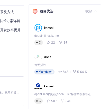
项目优选
收起
的系统方法
重置技术方案详解
kernel
用与开发效率提升
deepin linux kernel
33
16
C
docs
暂无描述
843
5.64 K
Markdown
kernel
MiniMax H3 是一个通用的全模态生成系统。它支持对由文本、图像、视频和音频组成的多模态上下文进行统一理解，并能生成分辨率高达 2K、时长可达 15 秒的带原生立体声音频的视频。得益于面向任务泛化的系统设计，H3 在预训练阶段就已具备广泛的多模态上下文理解与生成能力，能够出色地执行复杂的多模态指令。
openEuler内核是openEuler操作系统的核心，既是系统性能与稳定性的基石，也是连接处理器、设备与服务的桥梁。
507
540
C
ort/Cursor
）