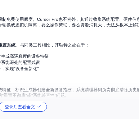
免费使用额度。Cursor Pro也不例外，其通过收集系统配置、硬件
号轮换或虚拟机隔离，要么操作繁琐，要么资源消耗大，无法从根本上解
重置系统
。与同类工具相比，其独特之处在于：
时生成高逼真度的设备特征
在系统深处的配置残留
，实现"设备全新化"
统特征，标识生成器创建全新设备指纹，系统清理器则负责彻底清除历史
重置不彻底"或"系统兼容性"问题。
登录后查看全文
个过程无需专业技术背景：
，确保工具获得必要的系统权限