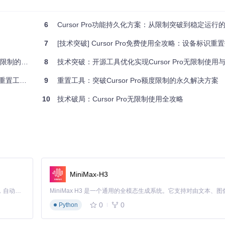
6
Cursor Pro功能持久化方案：从限制突破到稳定运行
7
[技术突破] Cursor Pro免费使用全攻略：设备标识
扫描、标识生成、缓存清理和状态重置
的技术指南
8
技术突破：开源工具优化实现Cursor Pro无限制使
可用性
工具全解析
9
重置工具：突破Cursor Pro额度限制的永久解决方案
10
技术破局：Cursor Pro无限制使用全攻略
功能，重点利用代码解释和示例生成功能
关键开发阶段不受额度限制影响
行代码优化和文档生成
MiniMax-H3
Claude Code 的开源替代方案。连接任意大模型，编辑代码，运行命令，自动验证 — 全自动执行。用 Rust 构建，极致性能。 ｜ An open-source alternative to Claude Code. Connect any LLM, edit code, run commands, and verify changes — autonomously. Built in Rust for speed. Get Started
新运行工具，确保Cursor Pro进程完全终止
0
0
Python
ows:
%APPDATA%\Cursor
, macOS:
~/Library/Application Supp