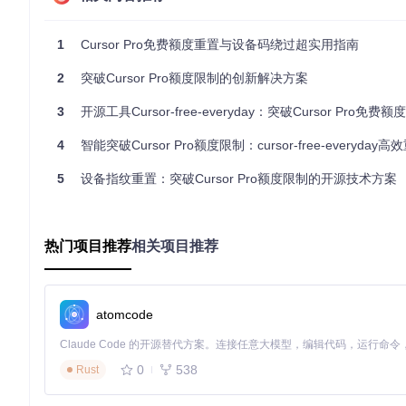
获取工具
使用终端执行以下命令克隆项目仓库：
1
Cursor Pro免费额度重置与设备码绕过超实用指南
git 
clone
2
突破Cursor Pro额度限制的创新解决方案
执行重置
进入项目目录，运行主程序。工具将自动完成系统
3
开源工具Cursor-free-everyday：突破Cursor Pro免费额度限制
验证结果
重新启动Cursor Pro，检查额度恢复情况和AI功能
4
智能突破Cursor Pro额度限制：cursor-free-everyday高效重置
📊 使用场景与优化建议
5
设备指纹重置：突破Cursor Pro额度限制的开源技术方案
不同类型的开发者可根据自身需求优化工具使用策略：
编程学习者
：建议每周执行一次重置，配合学习计划集中使用AI
热门项目推荐
相关项目推荐
专业开发者
：可在大型项目开发周期中设置定期自动重置，确保
开源贡献者
：在贡献代码高峰期前执行重置，充分利用AI辅助进
atomcode
常见问题解决
重置后额度未恢复
解决方案：关闭所有杀毒软件，以管理员权限重
0
538
Rust
工具运行后应用无法启动
解决方案：删除应用配置目录（Wind