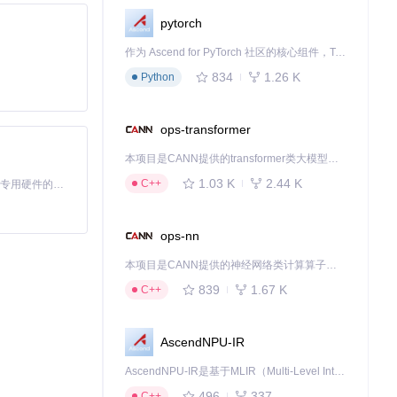
pytorch
作为 Ascend for PyTorch 社区的核心组件，TorchNPU 是昇腾专为 PyTorch 打造的深度学习适配插件，使 PyTorch 框架能够直接调用昇腾 NPU，为开发者提供昇腾 AI 处理器的超强算力。
uarantine 工具
834
1.26 K
Python
ops-transformer
本项目是CANN提供的transformer类大模型算子库，实现网络在NPU上加速计算。
1.03 K
2.44 K
C++
基于Python的Xiaozhi AI，适用于想要完整Xiaozhi体验而无需拥有专用硬件的用户。
ops-nn
本项目是CANN提供的神经网络类计算算子库，实现网络在NPU上加速计算。
作用日益重要，
839
1.67 K
C++
AscendNPU-IR
下载源代码
AscendNPU-IR是基于MLIR（Multi-Level Intermediate Representation）构建的，面向昇腾亲和算子编译时使用的中间表示，提供昇腾完备表达能力，通过编译优化提升昇腾AI处理器计算效率，支持通过生态框架使能昇腾AI处理器与深度调优
496
337
C++