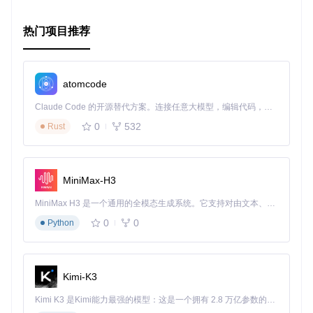
热门项目推荐
atomcode
Claude Code 的开源替代方案。连接任意大模型，编辑代码，运行命令，自动验证 — 全自动执行。用 Rust 构建，极致性能。 ｜ An open-source alternative to Claude Code. Connect any LLM, edit code, run commands, and verify changes — autonomously. Built in Rust for speed. Get Started
0
532
Rust
MiniMax-H3
MiniMax H3 是一个通用的全模态生成系统。它支持对由文本、图像、视频和音频组成的多模态上下文进行统一理解，并能生成分辨率高达 2K、时长可达 15 秒的带原生立体声音频的视频。得益于面向任务泛化的系统设计，H3 在预训练阶段就已具备广泛的多模态上下文理解与生成能力，能够出色地执行复杂的多模态指令。
0
0
Python
Kimi-K3
Kimi K3 是Kimi能力最强的模型：这是一个拥有 2.8 万亿参数的混合专家（MoE）模型，具备原生视觉理解能力，并支持 100 万 token 的上下文窗口。