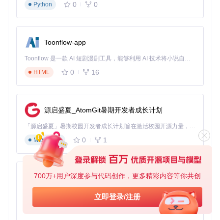
0
0
Python
Toonflow-app
Toonflow 是一款 AI 短剧漫剧工具，能够利用 AI 技术将小说自动转化为剧本，并结合 AI 生成的图片和视频，实现高效的短剧创作。借助 Toonflow，可以轻松完成从文字到影像的全流程，让短剧制作变得更加智能与便捷。
0
16
HTML
源启盛夏_AtomGit暑期开发者成长计划
「源启盛夏」暑期校园开发者成长计划旨在激活校园开源力量，通过积分激励、认证扶持、资源倾斜等形式，引导高校组织和开发者完成「入驻 — 建项目 — 做贡献 — 获认证 — 得资源」的完整闭环。无论你是想带领社团入驻平台的组织者，还是希望用代码贡献证明自己的开发者，都能在这里找到属于你的成长路径。
0
1
Markdown
700万+用户深度参与代码创作，更多精彩内容等你共创
AionUi
免费、本地、开源的 24/7 全天候 Cowork 应用，以及适用于 Gemini CLI、Claude Code、Codex、OpenCode、Qwen Code、Goose CLI、Auggie 等的 OpenClaw | 🌟 喜欢就点star吧
立即登录/注册
0
6
TypeScript