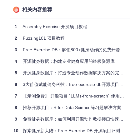
相关内容推荐
3. 项目的配置文件介绍
该项目没有明确的配置文件，因为汇编代码通常不需要配置文
1
Assembly Exercise 开源项目教程
件。所有的配置和设置都直接在汇编代码中进行。如果你需要
特定的配置，可以在汇编代码中直接修改相应的参数。
2
Fuzzing101 项目教程
以上是
assembly-exercise
项目的基本使用教程，希望对你
3
Free Exercise DB：解锁800+健身动作的免费开源宝库
有所帮助。
4
开源健身数据：构建专业健身应用的终极资源库
5
开源健身数据库：打造专业动作数据解决方案的完整指南
6
3大价值赋能健身科技：free-exercise-db开源项目的创新实践
7
【亲测免费】 开源项目 `LLMs-from-scratch` 使用教程
8
推荐开源项目：R for Data Science练习题解决方案
9
免费健身数据库：如何利用开源动作数据接口快速开发专业健身应用
10
探索健身新大陆：Free Exercise DB 开源项目评测与推荐