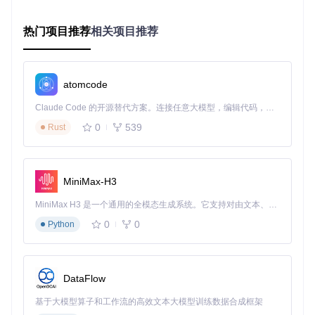
创建Access Key用于API访问认证
注意事项
：确保账户有足够余额或已申请免费资源额度，
热门项目推荐
相关项目推荐
避免因资源不足导致部署失败。
实施步骤：从模型训练到云端部署的完整流程
atomcode
训练模型：使用AutoTrain配置关键参数
Claude Code 的开源替代方案。连接任意大模型，编辑代码，运行命令，自动验证 — 全自动执行。用 Rust 构建，极致性能。 ｜ An open-source alternative to Claude Code. Connect any LLM, edit code, run commands, and verify changes — autonomously. Built in Rust for speed. Get Started
如何优化模型训练参数以获得最佳性能？AutoTrain提供了直
0
539
Rust
观的参数配置界面，关键参数包括：
基础模型选择
：从Hugging Face Hub选择预训练模型
数据集映射
：设置数据列与模型输入的对应关系
MiniMax-H3
训练超参数
：学习率、批次大小、训练轮次等
MiniMax H3 是一个通用的全模态生成系统。它支持对由文本、图像、视频和音频组成的多模态上下文进行统一理解，并能生成分辨率高达 2K、时长可达 15 秒的带原生立体声音频的视频。得益于面向任务泛化的系统设计，H3 在预训练阶段就已具备广泛的多模态上下文理解与生成能力，能够出色地执行复杂的多模态指令。
0
0
Python
在参数配置界面中，建议先从较小的模型和较少的训练轮次开
始试验，验证流程正确性后再使用更大的模型和更多的训练数
据。
DataFlow
创建AI Studio空间：配置部署环境
如何在AI Studio中创建适合AutoTrain模型的部署环境？按照
基于大模型算子和工作流的高效文本大模型训练数据合成框架
以下步骤操作：