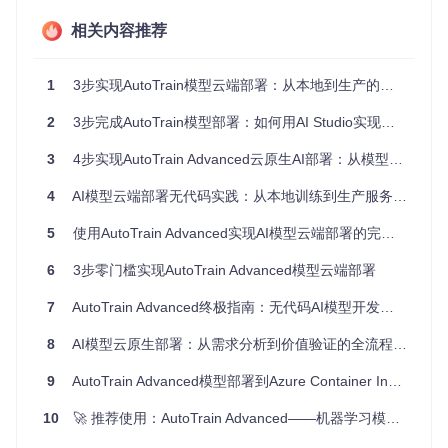
准备流程：部署前的环境配置与资源准备
相关内容推荐
如何确保部署过程顺利进行？在开始部署前，需要完成以下准
备工作：
1
3步实现AutoTrain模型云端部署：从本地到生产的无缝迁移指南
配置开发环境
2
3步完成AutoTrain模型部署：如何用AI Studio实现企业级AI服务落地
首先需要准备本地开发环境，包括：
3
4步实现AutoTrain Advanced云原生AI部署：从模型工程化到弹性服务
安装Git工具，用于克隆项目代码
配置Python环境（建议Python 3.8+）
4
AI模型云端部署无代码实践：从本地训练到生产服务的完整指南
注册百度智能云账号并完成实名认证
5
使用AutoTrain Advanced实现AI模型云端部署的完整解决方案
通过以下命令克隆AutoTrain项目代码：
6
3步零门槛实现AutoTrain Advanced模型云端部署
git 
clone
7
AutoTrain Advanced终极指南：无代码AI模型开发的完整解决方案
cd
准备百度智能云资源
8
AI模型云原生部署：从需求分析到价值验证的全流程指南
登录百度智能云控制台后，需要：
9
AutoTrain Advanced模型部署到Azure Container Instances：GPU支持配置完整指南
开通AI Studio服务
10
🚀 推荐使用：AutoTrain Advanced——机器学习模型训练的未来之路
申请必要的计算资源配额