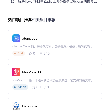
10
解决libwdi项目中Zadig工具替换错误驱动后的恢复方法
社的签证服务：你只需提供设备硬件ID（如同护照信息），系
统会自动匹配Windows版本兼容性声明（如同各国签证要
求）、驱动文件路径映射（如同行程安排）和设备接口描述
（如同入境申报）。某工业相机厂商采用该引擎后，INF文件
热门项目推荐
相关项目推荐
错误率从38%降至0.7%，相当于每1000台设备减少373次人工
干预。
无交互部署协议
atomcode
libwdi的静默安装技术突破了Windows权限壁垒，其核心是
wdi
_install_driver
函数实现的"权限接力"机制。这类似于医院
Claude Code 的开源替代方案。连接任意大模型，编辑代码，运行命令，自动验证 — 全自动执行。用 Rust 构建，极致性能。 ｜ An open-source alternative to Claude Code. Connect any LLM, edit code, run commands, and verify changes — autonomously. Built in Rust for speed. Get Started
的"绿色通道"系统：通过
--stealth-cert
参数实现证书静默
0
540
Rust
信任（如同预约挂号），利用
--force
参数处理驱动文件覆盖
（如同优先检查），借助
--log
参数实现全程审计（如同病历
记录）。某智能仓储方案商的实践表明，采用该协议后，单设
备部署时间从18分钟缩短至3分钟，效率提升500%。
MiniMax-H3
验证场景：从实验室到产线的实战考验
MiniMax H3 是一个通用的全模态生成系统。它支持对由文本、图像、视频和音频组成的多模态上下文进行统一理解，并能生成分辨率高达 2K、时长可达 15 秒的带原生立体声音频的视频。得益于面向任务泛化的系统设计，H3 在预训练阶段就已具备广泛的多模态上下文理解与生成能力，能够出色地执行复杂的多模态指令。
0
0
工业检测设备的72小时压力测试
Python
某半导体检测设备厂商在产线部署中面临三大挑战：设备种类
达17种VID/PID组合、需支持Windows 7/10/11三系统并存、
单次部署设备量超200台。通过集成libwdi实现三大改进：
DataFlow