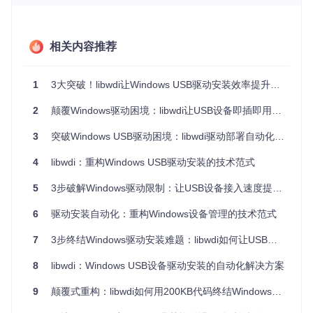
企业级部署场景中，UAC弹窗和管理员权限请求堪称自动化流
程的"拦路虎"。某汽车产线供应商的统计表明，传统驱动安装
过程中需要人工干预的节点平均达5.2个，在批量部署300台检
测设备时，累计产生1560次交互操作，相当于两名工程师连续
相关内容推荐
工作8小时。更棘手的是不同Windows版本的权限差异，Wind
ows 7的"以管理员身份运行"与Windows 11的"用户账户控
制"在权限粒度上存在本质区别。
1
3大突破！libwdi让Windows USB驱动安装效率提升300%
2
颠覆Windows驱动困境：libwdi让USB设备即插即用的终极方案
攻克驱动自动化的三大技术密码
3
突破Windows USB驱动困境：libwdi驱动部署自动化解决方案
证书生命周期管理系统（CLMS）
libwdi的证书管理模块如同驱动世界的"数字钥匙工厂"，其核心
4
libwdi：重构Windows USB驱动安装的技术范式
在于
wdi_install_trusted_certificate
接口实现的闭环
管理。这个过程类似餐厅的"卫生许可证"办理：系统自动生成
5
3步破解Windows驱动限制：让USB设备接入速度提升300%
符合EV标准的证书（相当于申请材料），同步添加到"受信任
根CA"和"受信任发布者"两个关键存储区（如同卫生部门和市
6
驱动安装自动化：重构Windows设备管理的技术范式
场监管部门的双重备案），并通过时间戳机制自动清理过期证
书（类似定期复核）。实验数据显示，这一流程将证书部署时
7
3步终结Windows驱动安装难题：libwdi如何让USB设备即插即用
间从传统的23分钟压缩至97秒，效率提升14倍。
8
libwdi：Windows USB设备驱动安装的自动化解决方案
智能INF生成引擎
9
颠覆式重构：libwdi如何用200KB代码终结Windows驱动安装15年困境
wdi_create_inf
函数就像驱动界的"自动填表机"，它能根据
设备VID/PID自动生成适配不同架构的配置文件。这好比旅行