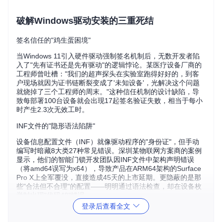
破解Windows驱动安装的三重死结
签名信任的"鸡生蛋困境"
当Windows 11引入硬件驱动强制签名机制后，无数开发者陷
入了"先有证书还是先有驱动"的逻辑悖论。某医疗设备厂商的
工程师曾吐槽："我们的超声探头在实验室跑得好好的，到客
户现场就因为证书链断裂变成了'未知设备'，光解决这个问题
就烧掉了三个工程师的周末。"这种信任机制的设计缺陷，导
致每部署100台设备就会出现17起签名验证失败，相当于每小
时产生2.3次无效工时。
INF文件的"隐形语法陷阱"
设备信息配置文件（INF）就像驱动程序的"身份证"，但手动
编写时暗藏8大类27种常见错误。深圳某物联网方案商的案例
显示，他们的智能门锁开发团队因INF文件中架构声明错误
（将amd64误写为x64），导致产品在ARM64架构的Surface
Pro X上全军覆没，直接造成45天的上市延期。更隐蔽的是那
些"合法但不合理"的配置——明明通过语法检查，却在设备枚
举时出现"代码48"错误。
登录后查看全文
静默安装的"权限迷宫"