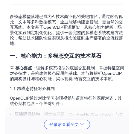
多模态模型落地已成为AI技术商业化的关键路径，通过融合视
觉、文本等多种数据模态，企业能够构建更智能、更自然的交
互系统。本文基于OpenCLIP开源框架，从核心能力解析、场
景化实践到定制化优化，提供一套完整的多模态系统构建方法
论，帮助技术团队快速实现从概念验证到生产部署的全流程落
地。
一、核心能力：多模态交互的技术基石
💡
核心要点
：理解多模态模型的底层交互机制，掌握特征空间
对齐技术，是构建跨模态应用的基础。本节将解析OpenCLIP
的架构设计与核心功能，揭示视觉-语言交互的技术本质。
1.1 跨模态特征对齐机制
OpenCLIP通过对比学习实现视觉与语言特征的深度对齐，其
核心架构包含三个关键组件：
双编码器结构
：视觉编码器（ViT/ResNet/ConvNeXt）与文
本编码器（Transformer/XLM-RoBERTa）分别处理图像和
登录后查看全文
文本输入
共享特征空间
：通过对比损失函数训练，使语义相似的图