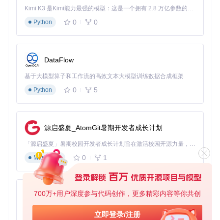
similarity = (image_features @ text_features.T).softmax(d
Kimi K3 是Kimi能力最强的模型：这是一个拥有 2.8 万亿参数的混合专家（MoE）模型，具备原生视觉理解能力，并支持 100 万 token 的上下文窗口。
0
0
Python
📌
关键流程
：多模态交互的标准工作流
flowchart LR

    A[图像输入] -->|预处理| B[视觉编码器]

DataFlow
    C[文本输入] -->|Tokenize| D[文本编码器]

    B --> E[图像特征向量]

基于大模型算子和工作流的高效文本大模型训练数据合成框架
    D --> F[文本特征向量]

0
5
Python
    E --> G[相似度计算]

    F --> G

1.3 特征空间操作进阶
源启盛夏_AtomGit暑期开发者成长计划
高级应用场景需要对特征空间进行精细操作，OpenCLIP提供
「源启盛夏」暑期校园开发者成长计划旨在激活校园开源力量，通过积分激励、认证扶持、资源倾斜等形式，引导高校组织和开发者完成「入驻 — 建项目 — 做贡献 — 获认证 — 得资源」的完整闭环。无论你是想带领社团入驻平台的组织者，还是希望用代码贡献证明自己的开发者，都能在这里找到属于你的成长路径。
多种特征处理工具：
0
1
Markdown
def
cross_modal_search
(
query, model, preprocess, tokenize
"""跨模态检索实现：支持文本查图像或图像查图像"""
# 统一特征提取接口
700万+用户深度参与代码创作，更多精彩内容等你共创
py-xiaozhi
def
get_features
(
input_data, is_image=
True
):

with
 torch.no_grad():

基于Python的Xiaozhi AI，适用于想要完整Xiaozhi体验而无需拥有专用硬件的用户。
立即登录/注册
if
 is_image:
