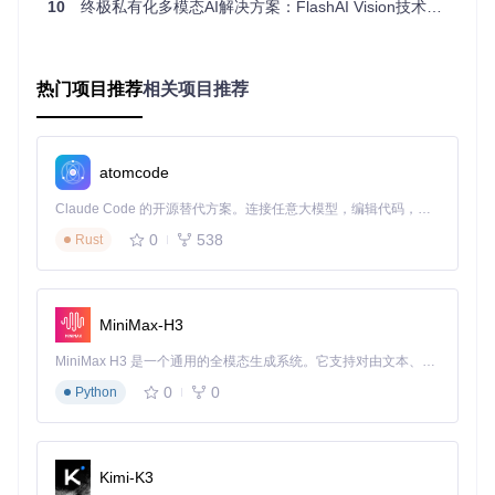
10
终极私有化多模态AI解决方案：FlashAI Vision技术架构与部署指南
征编码和跨模态交互展开：
import
import
 open_clip

热门项目推荐
相关项目推荐
# 加载预训练模型与预处理工具
model, preprocess, _ = open_clip.create_model_and_transfor
    model_name=
"ViT-B-32"
, 

atomcode
    pretrained=
"laion2b_s34b_b79k"
)

Claude Code 的开源替代方案。连接任意大模型，编辑代码，运行命令，自动验证 — 全自动执行。用 Rust 构建，极致性能。 ｜ An open-source alternative to Claude Code. Connect any LLM, edit code, run commands, and verify changes — autonomously. Built in Rust for speed. Get Started
tokenizer = open_clip.get_tokenizer(
"ViT-B-32"
)

0
538
Rust
# 图像编码
image = preprocess(Image.
open
(
"product.jpg"
)).unsqueeze(
0
with
 torch.no_grad():

    image_features = model.encode_image(image)

MiniMax-H3
# 文本编码
MiniMax H3 是一个通用的全模态生成系统。它支持对由文本、图像、视频和音频组成的多模态上下文进行统一理解，并能生成分辨率高达 2K、时长可达 15 秒的带原生立体声音频的视频。得益于面向任务泛化的系统设计，H3 在预训练阶段就已具备广泛的多模态上下文理解与生成能力，能够出色地执行复杂的多模态指令。
texts = [
"a red dress"
, 
"a blue shirt"
, 
"black pants"
]

0
0
Python
with
 torch.no_grad():

    text_features = model.encode_text(text_tokens)

Kimi-K3
# 跨模态相似度计算