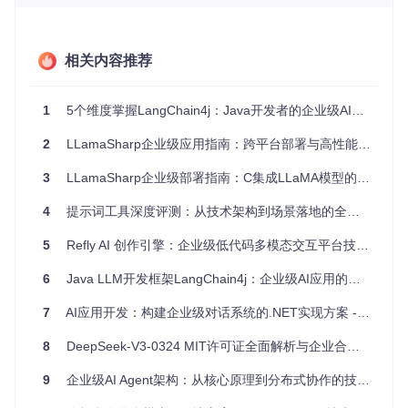
像-文本对在高维空间中距离更近
零样本迁移能力
：预训练的特征空间支持未见过类别的推
理，无需额外标注数据
相关内容推荐
图1：CLIP模型的对比预训练流程与零样本分类机制，展示了
1
5个维度掌握LangChain4j：Java开发者的企业级AI落地指南
图像与文本如何通过对比学习实现语义对齐
OpenCLIP支持多种模型架构组合，开发者可根据任务需求选
2
LLamaSharp企业级应用指南：跨平台部署与高性能LLM集成方案
择合适配置：
3
LLamaSharp企业级部署指南：C集成LLaMA模型的性能调优与实践路径
视觉编
典型应用场
文本编码器
性能特点
4
提示词工具深度评测：从技术架构到场景落地的全方位对比分析
码器
景
通用图像分
基础Transf
ViT-B/3
5
Refly AI 创作引擎：企业级低代码多模态交互平台技术白皮书
速度快，轻量级
2
类
ormer
6
Java LLM开发框架LangChain4j：企业级AI应用的全栈解决方案
特征表达强，计
大型Transf
ViT-L/1
高精度检索
4
算量大
ormer
7
AI应用开发：构建企业级对话系统的.NET实现方案 - 技术探索者指南
多语言跨模
ConvN
XLM-RoBE
语言适应性好
eXt
RTa
态任务
8
DeepSeek-V3-0324 MIT许可证全面解析与企业合规实战指南
1.2 核心功能与API设计
9
企业级AI Agent架构：从核心原理到分布式协作的技术实践
OpenCLIP提供简洁而强大的API，核心功能围绕模型加载、特