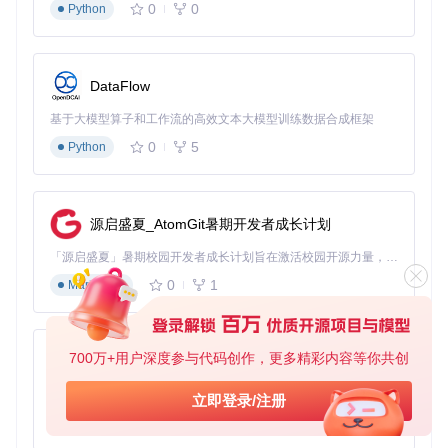
0
0
Python
硬件准备
：8GB以上USB闪存盘（建议USB 3.0）
软件准备
：Windows ISO文件（任何版本）
环境检查
：确保macOS版本在10.6以上
DataFlow
新手陷阱
：使用杂牌USB设备可能导致写入失败，建议选
择闪迪、金士顿等品牌产品。
基于大模型算子和工作流的高效文本大模型训练数据合成框架
执行阶段
0
5
Python
获取工具
# 操作目的：克隆项目仓库
git 
clone
源启盛夏_AtomGit暑期开发者成长计划
启动应用
：进入项目目录，双击WinDiskWriter.app
「源启盛夏」暑期校园开发者成长计划旨在激活校园开源力量，通过积分激励、认证扶持、资源倾斜等形式，引导高校组织和开发者完成「入驻 — 建项目 — 做贡献 — 获认证 — 得资源」的完整闭环。无论你是想带领社团入驻平台的组织者，还是希望用代码贡献证明自己的开发者，都能在这里找到属于你的成长路径。
配置参数
：
选择USB设备
0
1
Markdown
导入Windows ISO文件
勾选"Patch Installer Requirements"选项
新手陷阱
：未勾选补丁选项将导致Windows 11安装时提示
700万+用户深度参与代码创作，更多精彩内容等你共创
py-xiaozhi
TPM错误。
基于Python的Xiaozhi AI，适用于想要完整Xiaozhi体验而无需拥有专用硬件的用户。
立即登录/注册
验证阶段
制作完成后，工具会自动验证USB驱动器的完整性
0
1
Python
重启Mac并按住Option键，确认启动盘已被识别