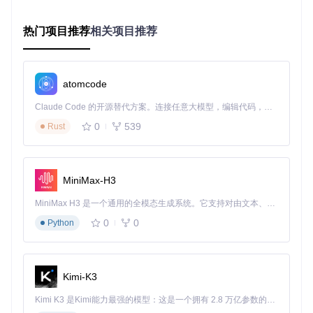
系统兼容
支持Windows 7至11全
有限支持Windows
性
版本
10
热门项目推荐
相关项目推荐
进阶技巧：专业用户的效率提升指南
验证ISO文件完整性
atomcode
制作前建议验证ISO文件的SHA256哈希值，确保文件未损
Claude Code 的开源替代方案。连接任意大模型，编辑代码，运行命令，自动验证 — 全自动执行。用 Rust 构建，极致性能。 ｜ An open-source alternative to Claude Code. Connect any LLM, edit code, run commands, and verify changes — autonomously. Built in Rust for speed. Get Started
坏：
0
539
Rust
# 操作目的：计算ISO文件哈希值
高级分区配置
MiniMax-H3
按住Option键点击"开始制作"可进入高级模式，支持：
MiniMax H3 是一个通用的全模态生成系统。它支持对由文本、图像、视频和音频组成的多模态上下文进行统一理解，并能生成分辨率高达 2K、时长可达 15 秒的带原生立体声音频的视频。得益于面向任务泛化的系统设计，H3 在预训练阶段就已具备广泛的多模态上下文理解与生成能力，能够出色地执行复杂的多模态指令。
0
0
Python
自定义分区大小
启用UEFI安全启动
保留现有数据分区
Kimi-K3
准备-执行-验证：三步法制作启动盘
Kimi K3 是Kimi能力最强的模型：这是一个拥有 2.8 万亿参数的混合专家（MoE）模型，具备原生视觉理解能力，并支持 100 万 token 的上下文窗口。
准备阶段