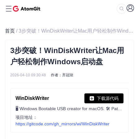
首页
/ 3步突破！WinDiskWriter让Mac用户轻松制作Windows启动盘
3步突破！WinDiskWriter让Mac用
户轻松制作Windows启动盘
2026-04-10 09:30:48
作者：齐冠琰
WinDiskWriter
下载源代码
🖥 Windows Bootable USB creator for macOS. 🛠 Patches Windows 11 to bypass TPM and Secure Boot requirements. 👾 UEFI & Legacy Support
项目地址：
https://gitcode.com/gh_mirrors/wi/WinDiskWriter