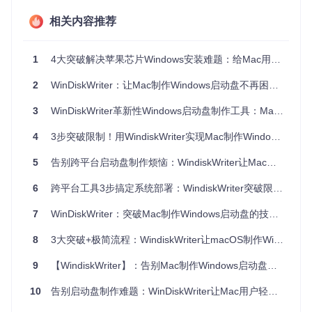
UEFI模式
：适用于2012年后生产的现代计算机
相关内容推荐
Legacy BIOS模式
：兼容老旧设备和虚拟机环境
Windows 11限制一键绕过
1
4大突破解决苹果芯片Windows安装难题：给Mac用户的启动盘制作全攻略
通过修改
install.wim
中的配置文件，自动移除以下限制：
2
WinDiskWriter：让Mac制作Windows启动盘不再困难的创新工具 | 全用户指南
TPM 2.0硬件要求
Secure Boot安全启动验证
3
WinDiskWriter革新性Windows启动盘制作工具：Mac用户突破TPM限制的终极解决方案
内存和CPU代际检查
4
3步突破限制！用WindiskWriter实现Mac制作Windows启动盘自由
场景适配：全场景覆盖的兼容性设计
5
告别跨平台启动盘制作烦恼：WindiskWriter让Mac用户轻松搞定Windows安装
比较维度
传统方案
WinDiskWriter
6
跨平台工具3步搞定系统部署：WindiskWriter突破限制全攻略
Intel+Apple Silicon全支
芯片支持
仅Intel
持
7
WinDiskWriter：突破Mac制作Windows启动盘的技术壁垒
操作复杂
需命令行操作
图形化界面，3步完成
8
3大突破+极简流程：WindiskWriter让macOS制作Windows安装盘不再难
度
9
【WindiskWriter】：告别Mac制作Windows启动盘难题
手动使用第三方工
文件分割
自动检测并分割
具
10
告别启动盘制作难题：WinDiskWriter让Mac用户轻松创建Windows启动U盘
启动模式
需手动选择
智能适配目标设备