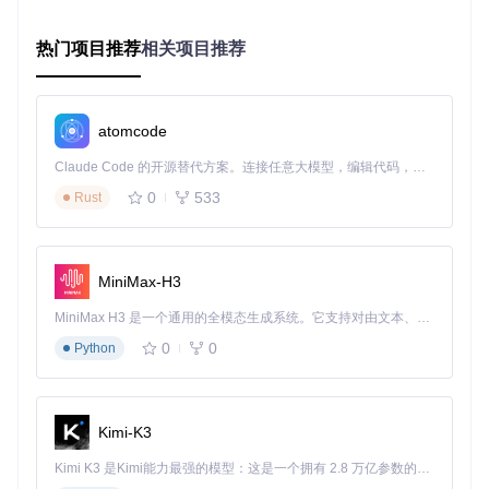
热门项目推荐
相关项目推荐
图1：KOReader在Kobo设备上的界面布局，展示了旋转功能
的基础UI框架
操作指南：旋转功能的设置与使用
atomcode
掌握屏幕旋转功能的基本操作是提升阅读体验的基础。开源电
Claude Code 的开源替代方案。连接任意大模型，编辑代码，运行命令，自动验证 — 全自动执行。用 Rust 构建，极致性能。 ｜ An open-source alternative to Claude Code. Connect any LLM, edit code, run commands, and verify changes — autonomously. Built in Rust for speed. Get Started
子书阅读器提供了多种旋转控制方式，满足不同使用场景的需
0
533
Rust
求。
基础旋转操作
通过菜单手动旋转
：在阅读界面顶部菜单中选择"屏幕设
MiniMax-H3
置"，点击"旋转"选项后选择目标方向
快捷手势操作
：双指旋转手势可快速切换屏幕方向，支持9
MiniMax H3 是一个通用的全模态生成系统。它支持对由文本、图像、视频和音频组成的多模态上下文进行统一理解，并能生成分辨率高达 2K、时长可达 15 秒的带原生立体声音频的视频。得益于面向任务泛化的系统设计，H3 在预训练阶段就已具备广泛的多模态上下文理解与生成能力，能够出色地执行复杂的多模态指令。
0度增量旋转
键盘快捷键
：在支持物理键盘的设备上，可通过"Ctrl+方向
0
0
Python
键"组合快速旋转屏幕
自动旋转开启
：在设置中启用"自动旋转"后，设备将根据
重力感应自动调整方向
旋转模式详解
Kimi-K3
锁定模式
：启用后保持当前方向不变，防止意外旋转
Kimi K3 是Kimi能力最强的模型：这是一个拥有 2.8 万亿参数的混合专家（MoE）模型，具备原生视觉理解能力，并支持 100 万 token 的上下文窗口。
跟随内容模式
：根据文档自身方向自动调整屏幕显示