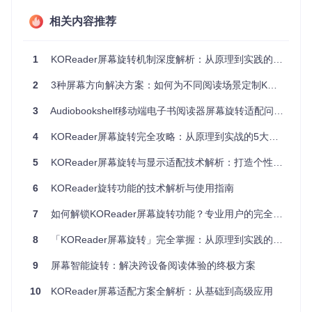
事件分发机制在旋转过程中扮演着关键角色。当旋转状态发生
变化时，系统会触发一系列事件通知，包括：旋转开始事件、
相关内容推荐
坐标重映射事件和UI重绘事件。这些事件按顺序传递给各个组
件，确保界面元素能够根据新的屏幕方向进行正确布局。
front
end/ui/uimanager.lua
模块负责统筹这些事件的分发与处理，
1
KOReader屏幕旋转机制深度解析：从原理到实践的全方位指南
维持旋转过程中的系统稳定性。
2
3种屏幕方向解决方案：如何为不同阅读场景定制KOReader体验
设备适配：跨平台旋转解决方案
3
Audiobookshelf移动端电子书阅读器屏幕旋转适配问题解析
开源电子书阅读器的屏幕旋转功能需要适配多种硬件平台，不
4
KOReader屏幕旋转完全攻略：从原理到实战的5大核心技术解析
同设备因硬件特性差异采用了差异化的实现方案。这种跨平台
适配主要体现在设备驱动层对旋转事件的处理方式上。
5
KOReader屏幕旋转与显示适配技术解析：打造个性化阅读体验
Kindle设备的旋转实现位于
frontend/device/kindle/device.lua
模块，通过监听物理按键事件和系统属性变化来检测设备方
6
KOReader旋转功能的技术解析与使用指南
向。其特色在于结合了物理按键锁定功能，用户可通过组合键
快速切换旋转模式。Kobo设备则在
frontend/device/kobo/devi
7
如何解锁KOReader屏幕旋转功能？专业用户的完全掌握指南
ce.lua
中实现了基于加速度传感器的自动旋转检测，同时支持
通过系统配置文件进行旋转参数的微调。
8
「KOReader屏幕旋转」完全掌握：从原理到实践的阅读体验优化指南
Android设备采用了与移动平台一致的旋转处理机制，通过注
9
屏幕智能旋转：解决跨设备阅读体验的终极方案
册系统传感器监听器实现自动旋转。其旋转状态管理与应用生
命周期深度整合，确保在应用切换和休眠唤醒时保持正确的屏
10
KOReader屏幕适配方案全解析：从基础到高级应用
幕方向。对于桌面平台，旋转功能则通过窗口管理器API实
现，允许用户通过快捷键或菜单手动切换方向。