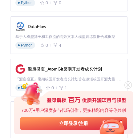
强制旋转模式
：忽略文档原始方向，强制按设定方向显示
0
0
Python
图2：KOReader触摸区域功能示意图，展示了与旋转相关的
控制区域
DataFlow
进阶技巧：旋转功能的高级应用
基于大模型算子和工作流的高效文本大模型训练数据合成框架
0
4
Python
深入理解屏幕旋转功能的高级应用技巧，能够帮助用户在不同
阅读场景下获得最佳体验。这些技巧建立在对旋转系统工作原
理的深刻理解之上。
源启盛夏_AtomGit暑期开发者成长计划
阅读场景优化
是旋转功能的重要应用领域。对于PDF格式的技
术文档，建议使用横向旋转模式以获得更宽的页面显示；对于
「源启盛夏」暑期校园开发者成长计划旨在激活校园开源力量，通过积分激励、认证扶持、资源倾斜等形式，引导高校组织和开发者完成「入驻 — 建项目 — 做贡献 — 获认证 — 得资源」的完整闭环。无论你是想带领社团入驻平台的组织者，还是希望用代码贡献证明自己的开发者，都能在这里找到属于你的成长路径。
竖排排版的东亚语言文档，则应选择垂直旋转模式。在
fronten
d/apps/reader/modules/readerview.lua
模块中，系统会根据
0
1
Markdown
文档类型自动推荐最佳旋转模式，但用户也可通过设置覆盖默
认推荐。
多任务协同
场景下的旋转控制需要特殊技巧。当同时打开多个
700万+用户深度参与代码创作，更多精彩内容等你共创
py-xiaozhi
文档时，可通过"窗口旋转独立"选项使不同文档保持各自的最
佳阅读方向。这一功能通过为每个文档实例维护独立的旋转状
基于Python的Xiaozhi AI，适用于想要完整Xiaozhi体验而无需拥有专用硬件的用户。
立即登录/注册
态实现，在多窗口管理模块中进行协调。
0
1
Python
性能优化
方面，频繁的旋转操作可能导致设备功耗增加。建议