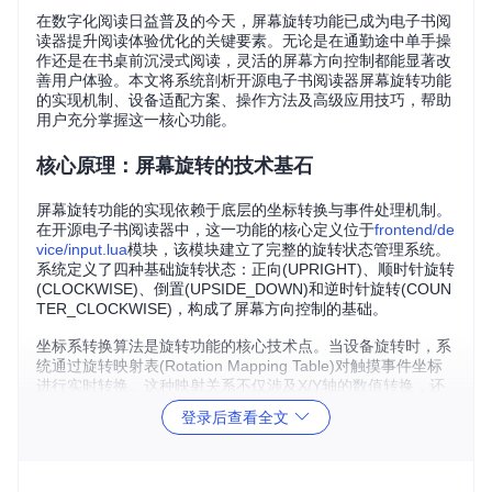
在数字化阅读日益普及的今天，屏幕旋转功能已成为电子书阅
读器提升阅读体验优化的关键要素。无论是在通勤途中单手操
作还是在书桌前沉浸式阅读，灵活的屏幕方向控制都能显著改
善用户体验。本文将系统剖析开源电子书阅读器屏幕旋转功能
的实现机制、设备适配方案、操作方法及高级应用技巧，帮助
用户充分掌握这一核心功能。
核心原理：屏幕旋转的技术基石
屏幕旋转功能的实现依赖于底层的坐标转换与事件处理机制。
在开源电子书阅读器中，这一功能的核心定义位于
frontend/de
vice/input.lua
模块，该模块建立了完整的旋转状态管理系统。
系统定义了四种基础旋转状态：正向(UPRIGHT)、顺时针旋转
(CLOCKWISE)、倒置(UPSIDE_DOWN)和逆时针旋转(COUN
TER_CLOCKWISE)，构成了屏幕方向控制的基础。
坐标系转换算法是旋转功能的核心技术点。当设备旋转时，系
统通过旋转映射表(Rotation Mapping Table)对触摸事件坐标
进行实时转换。这种映射关系不仅涉及X/Y轴的数值转换，还
包括方向向量的重新定义，确保旋转后触摸操作的准确性。例
登录后查看全文
如，在顺时针旋转90度时，原屏幕左上角的触摸点需要被映射
到新坐标系的左下角，这一过程由设备驱动层与应用层协同完
成。