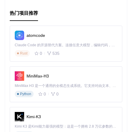
热门项目推荐
atomcode
Claude Code 的开源替代方案。连接任意大模型，编辑代码，运行命令，自动验证 — 全自动执行。用 Rust 构建，极致性能。 ｜ An open-source alternative to Claude Code. Connect any LLM, edit code, run commands, and verify changes — autonomously. Built in Rust for speed. Get Started
0
535
Rust
MiniMax-H3
MiniMax H3 是一个通用的全模态生成系统。它支持对由文本、图像、视频和音频组成的多模态上下文进行统一理解，并能生成分辨率高达 2K、时长可达 15 秒的带原生立体声音频的视频。得益于面向任务泛化的系统设计，H3 在预训练阶段就已具备广泛的多模态上下文理解与生成能力，能够出色地执行复杂的多模态指令。
0
0
Python
Kimi-K3
Kimi K3 是Kimi能力最强的模型：这是一个拥有 2.8 万亿参数的混合专家（MoE）模型，具备原生视觉理解能力，并支持 100 万 token 的上下文窗口。