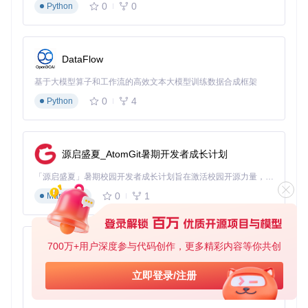
0
0
Python
DataFlow
基于大模型算子和工作流的高效文本大模型训练数据合成框架
0
4
Python
源启盛夏_AtomGit暑期开发者成长计划
「源启盛夏」暑期校园开发者成长计划旨在激活校园开源力量，通过积分激励、认证扶持、资源倾斜等形式，引导高校组织和开发者完成「入驻 — 建项目 — 做贡献 — 获认证 — 得资源」的完整闭环。无论你是想带领社团入驻平台的组织者，还是希望用代码贡献证明自己的开发者，都能在这里找到属于你的成长路径。
0
1
Markdown
700万+用户深度参与代码创作，更多精彩内容等你共创
py-xiaozhi
基于Python的Xiaozhi AI，适用于想要完整Xiaozhi体验而无需拥有专用硬件的用户。
立即登录/注册
0
1
Python