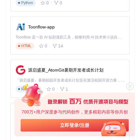
0
0
Python
新手常见误区
：忘记添加--recursive参数会导致子模块无
法正确下载，导致编译失败。如果已经克隆了仓库但忘记
添加该参数，可以通过以下命令补救：
Toonflow-app
Toonflow 是一款 AI 短剧漫剧工具，能够利用 AI 技术将小说自动转化为剧本，并结合 AI 生成的图片和视频，实现高效的短剧创作。借助 Toonflow，可以轻松完成从文字到影像的全流程，让短剧制作变得更加智能与便捷。
树莓派交叉编译
0
14
HTML
条件：已安装aarch64交叉编译工具链 操作：
克隆项目仓库
源启盛夏_AtomGit暑期开发者成长计划
git 
clone
「源启盛夏」暑期校园开发者成长计划旨在激活校园开源力量，通过积分激励、认证扶持、资源倾斜等形式，引导高校组织和开发者完成「入驻 — 建项目 — 做贡献 — 获认证 — 得资源」的完整闭环。无论你是想带领社团入驻平台的组织者，还是希望用代码贡献证明自己的开发者，都能在这里找到属于你的成长路径。
进入项目目录
0
1
Markdown
cd
复制交叉编译工具
700万+用户深度参与代码创作，更多精彩内容等你共创
sudo
cp
AionUi
执行带参数的编译脚本
免费、本地、开源的 24/7 全天候 Cowork 应用，以及适用于 Gemini CLI、Claude Code、Codex、OpenCode、Qwen Code、Goose CLI、Auggie 等的 OpenClaw | 🌟 喜欢就点star吧
立即登录/注册
0
6
TypeScript