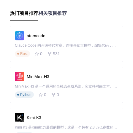
操作系统
架构要求
存储空间
热门项目推荐
相关项目推荐
至少5GB
Windows 10/11
x86_64
至少5GB
Linux
x86_64/ARM64
至少5GB
macOS 10.15+
x86_64/ARM64
atomcode
至少5GB
Raspberry Pi OS
ARM64
Claude Code 的开源替代方案。连接任意大模型，编辑代码，运行命令，自动验证 — 全自动执行。用 Rust 构建，极致性能。 ｜ An open-source alternative to Claude Code. Connect any LLM, edit code, run commands, and verify changes — autonomously. Built in Rust for speed. Get Started
安装步骤
0
531
Rust
条件：已安装Git和Python 3.6+ 操作：
克隆项目仓库
MiniMax-H3
git 
clone
MiniMax H3 是一个通用的全模态生成系统。它支持对由文本、图像、视频和音频组成的多模态上下文进行统一理解，并能生成分辨率高达 2K、时长可达 15 秒的带原生立体声音频的视频。得益于面向任务泛化的系统设计，H3 在预训练阶段就已具备广泛的多模态上下文理解与生成能力，能够出色地执行复杂的多模态指令。
进入项目目录
0
0
Python
cd
执行编译脚本
Kimi-K3
Kimi K3 是Kimi能力最强的模型：这是一个拥有 2.8 万亿参数的混合专家（MoE）模型，具备原生视觉理解能力，并支持 100 万 token 的上下文窗口。
结果：编译完成后，可在build目录中找到安装程序