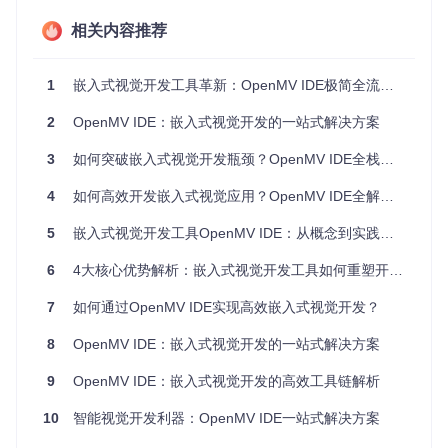
界面和工作流，大幅降低了开发门槛。
相关内容推荐
专为嵌入式视觉优化
传统通用IDE往往面向通用软件开发，缺乏对图像处理的针对
性支持。OpenMV IDE则内置了图像预览、帧缓冲区监控、像
1
嵌入式视觉开发工具革新：OpenMV IDE极简全流程实战秘籍
素级分析等专业功能，让开发者能够直观地调试视觉算法。
2
OpenMV IDE：嵌入式视觉开发的一站式解决方案
跨平台兼容性
3
如何突破嵌入式视觉开发瓶颈？OpenMV IDE全栈解决方案
OpenMV IDE支持Windows、Linux、Mac和Raspberry Pi等多
种操作系统，解决了嵌入式开发中常见的平台依赖问题。不同
4
如何高效开发嵌入式视觉应用？OpenMV IDE全解析与实践指南
系统下的开发体验保持一致，便于团队协作和项目迁移。
5
嵌入式视觉开发工具OpenMV IDE：从概念到实践的全流程指南
完整的生态支持
相比其他专用视觉开发工具，OpenMV IDE拥有活跃的开源社
6
4大核心优势解析：嵌入式视觉开发工具如何重塑开发流程
区和丰富的扩展资源。从基础的颜色识别到复杂的深度学习模
型，开发者都能找到相应的示例代码和教程资源。
7
如何通过OpenMV IDE实现高效嵌入式视觉开发？
实施路径：从零开始的OpenMV开发之旅
8
OpenMV IDE：嵌入式视觉开发的一站式解决方案
9
OpenMV IDE：嵌入式视觉开发的高效工具链解析
环境搭建
系统 requirements
10
智能视觉开发利器：OpenMV IDE一站式解决方案
在开始安装前，请确保你的系统满足以下最低要求：