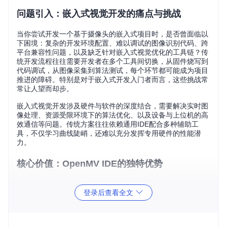
问题引入：嵌入式视觉开发的痛点与挑战
当你尝试开发一个基于摄像头的嵌入式项目时，是否曾面临以
下困境：复杂的开发环境配置、难以调试的图像识别代码、跨
平台兼容性问题，以及缺乏针对嵌入式视觉优化的工具链？传
统开发流程往往需要开发者在多个工具间切换，从固件烧写到
代码调试，从图像采集到算法测试，每个环节都可能成为项目
推进的障碍。特别是对于嵌入式开发入门者而言，这些挑战常
常让人望而却步。
嵌入式视觉开发涉及硬件与软件的深度结合，需要解决实时图
像处理、资源受限环境下的算法优化、以及设备与上位机的高
效通信等问题。传统方案往往依赖通用IDE配合多种辅助工
具，不仅学习曲线陡峭，还难以充分发挥专用硬件的性能潜
力。
核心价值：OpenMV IDE的独特优势
一站式开发体验
登录后查看全文
OpenMV IDE作为专为OpenMV摄像头设计的集成开发环境，
将固件管理、代码编写、调试测试等功能无缝整合。相比传统
的"编辑器+编译器+调试器"分散式方案，它提供了统一的操作