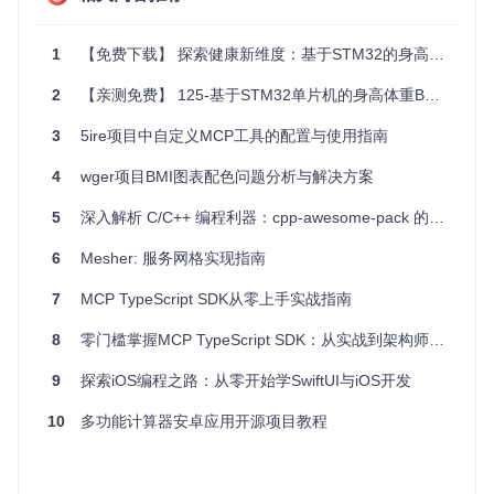
import
'dart:math'
;

class
BMICalculator
{

1
【免费下载】 探索健康新维度：基于STM32的身高体重BMI指数检测仪
static
double
 calculateBMI(
double
 weight, 
double
 height)
return
 weight / pow(height / 
100
, 
2
);

2
【亲测免费】 125-基于STM32单片机的身高体重BMI指数人体健康检测仪
  }

3
5ire项目中自定义MCP工具的配置与使用指南
4
wger项目BMI图表配色问题分析与解决方案
应用案例和最佳实践
5
深入解析 C/C++ 编程利器：cpp-awesome-pack 的配置与实战指南
应用案例
6
Mesher: 服务网格实现指南
BMI计算器可以广泛应用于健康管理、健身跟踪和体重控制等
领域。例如，用户可以通过输入自己的体重和身高，快速得到
7
MCP TypeScript SDK从零上手实战指南
自己的BMI值，并根据BMI值判断自己的体重状况。
8
零门槛掌握MCP TypeScript SDK：从实战到架构师的LLM上下文协议实现指南
最佳实践
界面设计
：保持界面简洁明了，确保用户可以轻松输入数据
9
探索iOS编程之路：从零开始学SwiftUI与iOS开发
并查看结果。
错误处理
：在用户输入无效数据时，提供友好的错误提示。
10
多功能计算器安卓应用开源项目教程
国际化
：考虑支持多语言，以便不同国家和地区的用户使
用。