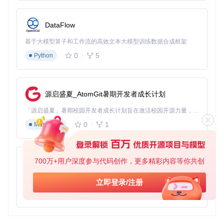
DataFlow
基于大模型算子和工作流的高效文本大模型训练数据合成框架
0
5
Python
源启盛夏_AtomGit暑期开发者成长计划
「源启盛夏」暑期校园开发者成长计划旨在激活校园开源力量，通过积分激励、认证扶持、资源倾斜等形式，引导高校组织和开发者完成「入驻 — 建项目 — 做贡献 — 获认证 — 得资源」的完整闭环。无论你是想带领社团入驻平台的组织者，还是希望用代码贡献证明自己的开发者，都能在这里找到属于你的成长路径。
0
1
Markdown
700万+用户深度参与代码创作，更多精彩内容等你共创
py-xiaozhi
基于Python的Xiaozhi AI，适用于想要完整Xiaozhi体验而无需拥有专用硬件的用户。
立即登录/注册
0
1
Python