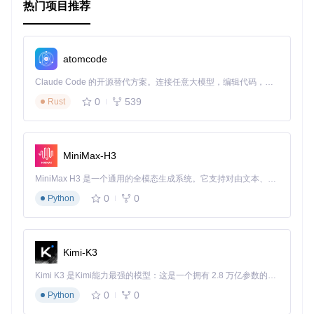
典型生态项目
热门项目推荐
BMI计算器作为一个Flutter项目，可以与其他Flutter生态项目
结合使用，例如：
atomcode
Flutter Health
：一个专注于健康和健身的Flutter插件，可
以与BMI计算器结合，提供更全面的健康管理功能。
Claude Code 的开源替代方案。连接任意大模型，编辑代码，运行命令，自动验证 — 全自动执行。用 Rust 构建，极致性能。 ｜ An open-source alternative to Claude Code. Connect any LLM, edit code, run commands, and verify changes — autonomously. Built in Rust for speed. Get Started
Flutter Charts
：用于数据可视化的Flutter插件，可以帮助
0
539
Rust
用户更直观地查看自己的BMI变化趋势。
通过结合这些生态项目，可以进一步扩展BMI计算器的功能，
提供更丰富的用户体验。
MiniMax-H3
MiniMax H3 是一个通用的全模态生成系统。它支持对由文本、图像、视频和音频组成的多模态上下文进行统一理解，并能生成分辨率高达 2K、时长可达 15 秒的带原生立体声音频的视频。得益于面向任务泛化的系统设计，H3 在预训练阶段就已具备广泛的多模态上下文理解与生成能力，能够出色地执行复杂的多模态指令。
0
0
Python
Kimi-K3
Kimi K3 是Kimi能力最强的模型：这是一个拥有 2.8 万亿参数的混合专家（MoE）模型，具备原生视觉理解能力，并支持 100 万 token 的上下文窗口。
0
0
Python