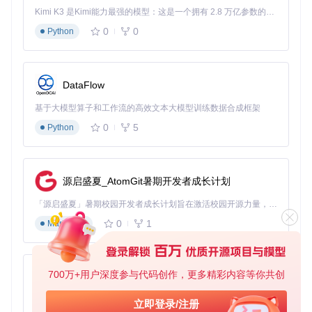
Kimi K3 是Kimi能力最强的模型：这是一个拥有 2.8 万亿参数的混合专家（MoE）模型，具备原生视觉理解能力，并支持 100 万 token 的上下文窗口。
# 获取项目源码
0
0
Python
git 
clone
cd
 GetQzonehistory

# 创建虚拟环境
DataFlow
source
 venv/bin/activate  
# Linux/macOS
# venv\Scripts\activate  # Windows
基于大模型算子和工作流的高效文本大模型训练数据合成框架
0
5
Python
# 安装依赖包
3.2 数据备份全流程
源启盛夏_AtomGit暑期开发者成长计划
执行主程序启动备份流程：
「源启盛夏」暑期校园开发者成长计划旨在激活校园开源力量，通过积分激励、认证扶持、资源倾斜等形式，引导高校组织和开发者完成「入驻 — 建项目 — 做贡献 — 获认证 — 得资源」的完整闭环。无论你是想带领社团入驻平台的组织者，还是希望用代码贡献证明自己的开发者，都能在这里找到属于你的成长路径。
0
1
Markdown
备份过程分为四个阶段：
700万+用户深度参与代码创作，更多精彩内容等你共创
安全认证
：终端显示动态二维码，使用手机QQ扫码授权
py-xiaozhi
参数配置
：选择备份范围（全量/增量）、时间区间与存储
基于Python的Xiaozhi AI，适用于想要完整Xiaozhi体验而无需拥有专用硬件的用户。
路径
立即登录/注册