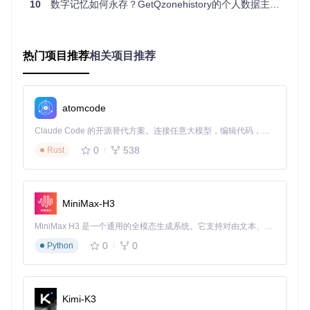
解析层
：深度分析QQ空间API协议，构建数据请求模型
10
数字记忆如何永存？GetQzonehistory的个人数据主权解决方案
采集层
：基于异步并发技术实现高效数据抓取，支持断点
续传
处理层
：对原始数据进行清洗、结构化与完整性校验
2.3 数据存储架构 💾
热门项目推荐
相关项目推荐
创新的混合存储方案兼顾效率与可靠性：
元数据采用SQLite数据库管理，支持高效查询
atomcode
媒体文件采用分层存储策略，按时间戳自动归档
增量备份算法，仅存储变化数据块
Claude Code 的开源替代方案。连接任意大模型，编辑代码，运行命令，自动验证 — 全自动执行。用 Rust 构建，极致性能。 ｜ An open-source alternative to Claude Code. Connect any LLM, edit code, run commands, and verify changes — autonomously. Built in Rust for speed. Get Started
数据校验机制确保备份完整性与一致性
0
538
Rust
三、实践指南：从环境搭建到数据备份
3.1 系统环境配置
MiniMax-H3
支持Windows、macOS与Linux多平台部署，最低配置要求：
MiniMax H3 是一个通用的全模态生成系统。它支持对由文本、图像、视频和音频组成的多模态上下文进行统一理解，并能生成分辨率高达 2K、时长可达 15 秒的带原生立体声音频的视频。得益于面向任务泛化的系统设计，H3 在预训练阶段就已具备广泛的多模态上下文理解与生成能力，能够出色地执行复杂的多模态指令。
0
0
Python 3.8+运行环境
Python
100MB空闲磁盘空间
稳定网络连接
部署步骤：
Kimi-K3