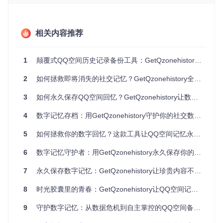
消除平台依赖风险
规避政策变动影响
防范账号安全威胁
相关内容推荐
实现长期数据保存
⚠️ 数据安全警示：据数字档案协会2025年报告，68%的社
1
颠覆式QQ空间历史记录备份工具：GetQzonehistory让青春记忆永久留存
交平台用户从未备份过个人数据，其中43%面临过账号异
常导致的数据丢失风险。
2
如何拯救即将消失的社交记忆？GetQzonehistory全方位数据备份方案
二、技术解析：核心架构与工作原理
3
如何永久保存QQ空间回忆？GetQzonehistory让数字记忆不再流失
4
数字记忆存档：用GetQzonehistory守护你的社交数据备份
2.1 安全认证机制 🔑
采用动态令牌认证系统，通过以下技术保障账号安全：
5
如何拯救你的数字回忆？这款工具让QQ空间记忆永久保存
一次性二维码生成技术，避免密码明文传输
6
数字记忆守护者：用GetQzonehistory永久保存你的QQ空间时光
基于时间戳的临时授权机制，限制访问时效
7
永久保存数字记忆：GetQzonehistory让珍贵内容不再流失
本地密钥存储，不保留账号敏感信息
多因素验证支持，增强账号保护层级
8
时光胶囊里的青春：GetQzonehistory让QQ空间记忆永不褪色
2.2 智能数据采集系统 🤖
工具核心采用三层架构设计：
9
守护数字记忆：从数据危机到自主掌控的QQ空间备份解决方案