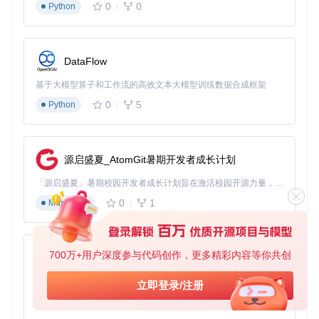
0
0
Python
C:\Program Files\Adobe\Adobe Photoshop [版本]
\Plug-ins
），重启Photoshop后在"文件>打开"对话框中
应能看到WebP格式选项。
验证方法：尝试打开.webp文件，确认图像正确显示且可
DataFlow
编辑
基于大模型算子和工作流的高效文本大模型训练数据合成框架
macOS系统安装步骤
0
5
Python
克隆仓库
终端执行：
git clone https://gitcode.com/gh_mir
rors/we/WebPShop
预期结果：项目文件保存到用户目录下的WebPShop文件
源启盛夏_AtomGit暑期开发者成长计划
夹
「源启盛夏」暑期校园开发者成长计划旨在激活校园开源力量，通过积分激励、认证扶持、资源倾斜等形式，引导高校组织和开发者完成「入驻 — 建项目 — 做贡献 — 获认证 — 得资源」的完整闭环。无论你是想带领社团入驻平台的组织者，还是希望用代码贡献证明自己的开发者，都能在这里找到属于你的成长路径。
项目编译
0
1
Markdown
进入mac目录，双击webpshop.xcodeproj打开Xcode项
目，选择"WebPShop"目标后点击"构建"按钮。
预期结果：编译成功后生成WebPShop.plugin文件
700万+用户深度参与代码创作，更多精彩内容等你共创
py-xiaozhi
安装验证
将插件复制到
/Applications/Adobe Photoshop [版
基于Python的Xiaozhi AI，适用于想要完整Xiaozhi体验而无需拥有专用硬件的用户。
立即登录/注册
本]/Plug-ins
目录，重启Photoshop后通过"文件>存储为
0
1
Python
副本"验证WebP格式是否出现在格式列表中。