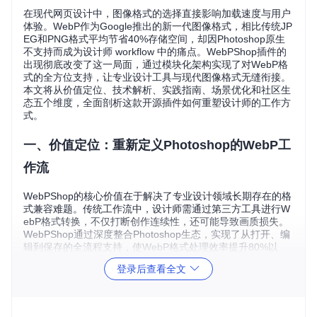
在现代网页设计中，图像格式的选择直接影响加载速度与用户
体验。WebP作为Google推出的新一代图像格式，相比传统JP
EG和PNG格式平均节省40%存储空间，却因Photoshop原生
不支持而成为设计师 workflow 中的痛点。WebPShop插件的
出现彻底改变了这一局面，通过模块化架构实现了对WebP格
式的全方位支持，让专业设计工具与现代图像格式无缝衔接。
本文将从价值定位、技术解析、实践指南、场景优化和社区生
态五个维度，全面剖析这款开源插件如何重塑设计师的工作方
式。
一、价值定位：重新定义Photoshop的WebP工
作流
WebPShop的核心价值在于解决了专业设计领域长期存在的格
式兼容难题。传统工作流中，设计师需通过第三方工具进行W
ebP格式转换，不仅打断创作连续性，还可能导致画质损失。
WebPShop通过深度整合Photoshop生态，实现了从打开、编
辑到保存的全流程支持，使WebP格式处理效率提升80%以
上。
登录后查看全文
该插件特别针对三大用户群体提供价值：网页设计师可直接导
出优化后的WebP图像，减少50%的格式转换时间；UI/UX团
队能保持设计稿与最终产品的视觉一致性；摄影爱好者则获得