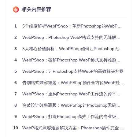
了在专业工具中处理现代图像格式的能力。通过消除格式壁
垒，WebPShop让Photoshop用户能够充分利用WebP的压缩
相关内容推荐
优势，在保持视觉质量的同时显著提升网页性能。
二、技术解析：模块化架构的创新突破
1
5个维度解析WebPShop：革新Photoshop的WebP图像处理突破
2
WebPShop：Photoshop WebP格式支持的无缝解决方案——如何让设计工作流提速50%？
WebPShop采用分层设计理念，将复杂功能拆解为相互协作的
独立模块，既保证了跨平台一致性，又便于功能扩展。这种架
3
5大核心价值解析，WebPShop如何让Photoshop无缝支持WebP格式
构设计使插件能够同时支持Windows和macOS系统，并保持
核心功能的同步更新。
4
WebPShop：破解Photoshop WebP格式支持难题的创新解决方案
核心模块协同机制
5
WebPShop：让Photoshop支持WebP的高效解决方案
6
告别格式兼容难题：WebPShop插件全方位WebP处理应用指南
编码模块
作为核心引擎，负责将Photoshop的图像数据转换为
WebP格式。它通过优化的压缩算法实现了"视觉无损"与"文件
7
WebPShop：重构Photoshop WebP工作流的跨平台技术方案
体积"的平衡——在质量参数80时，文件大小仅为JPEG的6
0%，却能保持人眼难以察觉的质量差异。
解码模块
则处理We
8
突破设计效率瓶颈：WebPShop让Photoshop无缝支持WebP格式的全功能解决方案
bP文件的解析工作，支持所有WebP变体，包括静态图像、动
画序列和透明度通道，确保设计师能够完整编辑各种WebP文
9
WebPShop：打造Photoshop高效工作流的专业级优化方案
件。
10
WebP格式兼容难题解决方案：Photoshop插件完全指南
动画处理模块
是WebPShop的差异化优势所在。它创新性地将
Photoshop图层映射为WebP动画帧，通过图层命名规则