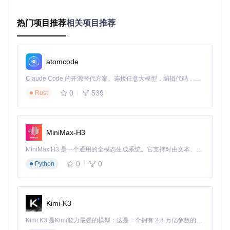
（如"Frame1 (1000 ms)"）实现帧时长控制，让设计师无需学
习新工具即可创建WebP动画。
用户界面模块
则根据操作系统
提供原生体验，Windows版本采用Win32 API构建，macOS版
热门项目推荐
相关项目推荐
本则使用Cocoa框架，确保不同平台用户获得一致且熟悉的操
作体验。
atomcode
三、实践指南：从安装到应用的完整闭环
Claude Code 的开源替代方案。连接任意大模型，编辑代码，运行命令，自动验证 — 全自动执行。用 Rust 构建，极致性能。 ｜ An open-source alternative to Claude Code. Connect any LLM, edit code, run commands, and verify changes — autonomously. Built in Rust for speed. Get Started
目标：在Photoshop中实现WebP文件的无缝处理
Windows系统安装步骤
0
539
Rust
获取源码
执行命令克隆项目仓库：
git clone https://gitcod
e.com/gh_mirrors/we/WebPShop
MiniMax-H3
预期结果：项目文件将下载到本地WebPShop目录
MiniMax H3 是一个通用的全模态生成系统。它支持对由文本、图像、视频和音频组成的多模态上下文进行统一理解，并能生成分辨率高达 2K、时长可达 15 秒的带原生立体声音频的视频。得益于面向任务泛化的系统设计，H3 在预训练阶段就已具备广泛的多模态上下文理解与生成能力，能够出色地执行复杂的多模态指令。
编译插件
0
0
Python
进入win目录，使用Visual Studio打开WebPShop.sln解决
方案，选择x64架构后点击"生成"。
预期结果：在Debug或Release目录生成WebPShop.8bi插
件文件
Kimi-K3
部署验证
Kimi K3 是Kimi能力最强的模型：这是一个拥有 2.8 万亿参数的混合专家（MoE）模型，具备原生视觉理解能力，并支持 100 万 token 的上下文窗口。
将生成的插件复制到Photoshop的Plug-ins目录（通常位于