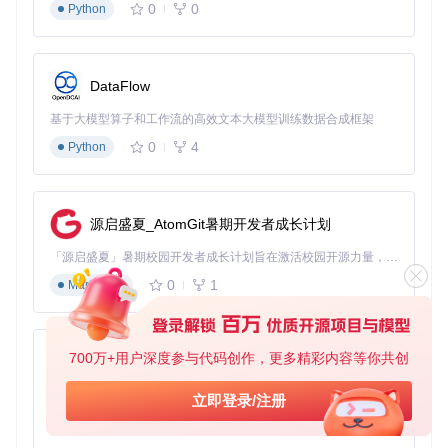
0
0
Python
git 
clone
cd
目录结构解析
：
DataFlow
src/voxcpm/
：核心模型代码，包含Text-Semantic和Resi
基于大模型算子和工作流的高效文本大模型训练数据合成框架
dual Acoustic双语言模型实现
0
4
Python
conf/
：版本化配置文件，区分v1和v1.5版本的全参数/LoR
A微调策略
scripts/
：训练与推理脚本，提供命令行接口
examples/
：包含示例音频
example.wav
和训练数据样例
t
源启盛夏_AtomGit暑期开发者成长计划
rain_data_example.jsonl
「源启盛夏」暑期校园开发者成长计划旨在激活校园开源力量，通过积分激励、认证扶持、资源倾斜等形式，引导高校组织和开发者完成「入驻 — 建项目 — 做贡献 — 获认证 — 得资源」的完整闭环。无论你是想带领社团入驻平台的组织者，还是希望用代码贡献证明自己的开发者，都能在这里找到属于你的成长路径。
新手友好资源检查
：
0
1
Markdown
# 验证关键目录是否存在
ls
700万+用户深度参与代码创作，更多精彩内容等你共创
py-xiaozhi
高级选项
：
基于Python的Xiaozhi AI，适用于想要完整Xiaozhi体验而无需拥有专用硬件的用户。
立即登录/注册
0
1
Python
# 查看最新提交记录，确保获取最新代码
git 
log
 -n 3
