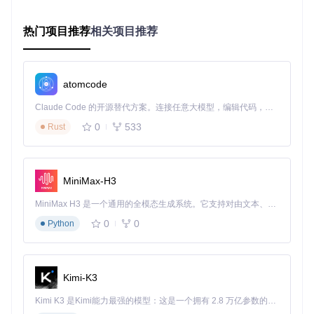
# 检查系统内存
free -h  
# Linux/macOS
热门项目推荐
相关项目推荐
# 或在Windows任务管理器中查看内存使用情况
高级选项
：
atomcode
# 检查PyTorch CUDA版本匹配性
Claude Code 的开源替代方案。连接任意大模型，编辑代码，运行命令，自动验证 — 全自动执行。用 Rust 构建，极致性能。 ｜ An open-source alternative to Claude Code. Connect any LLM, edit code, run commands, and verify changes — autonomously. Built in Rust for speed. Get Started
python -c 
"import torch; print(torch.version.cuda)"
0
533
Rust
# 检查CPU支持的指令集（影响性能）
lscpu | grep -E 
'avx2|avx512'
# Linux
MiniMax-H3
⚠️
风险提示
：使用不兼容的Python版本（如3.9及以下）会导
致依赖安装失败；32位操作系统无法运行VoxCPM，需确保系
MiniMax H3 是一个通用的全模态生成系统。它支持对由文本、图像、视频和音频组成的多模态上下文进行统一理解，并能生成分辨率高达 2K、时长可达 15 秒的带原生立体声音频的视频。得益于面向任务泛化的系统设计，H3 在预训练阶段就已具备广泛的多模态上下文理解与生成能力，能够出色地执行复杂的多模态指令。
统为64位。
0
0
Python
资源获取：构建完整项目环境
获取项目代码和必要资源是部署的基础步骤，选择合适的获取
方式可显著提升后续操作效率。
Kimi-K3
项目克隆
：
Kimi K3 是Kimi能力最强的模型：这是一个拥有 2.8 万亿参数的混合专家（MoE）模型，具备原生视觉理解能力，并支持 100 万 token 的上下文窗口。