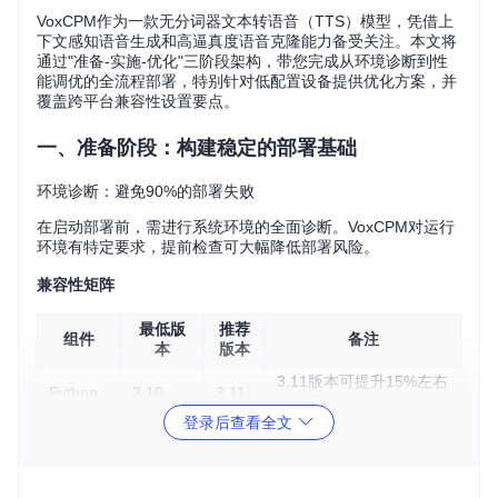
VoxCPM作为一款无分词器文本转语音（TTS）模型，凭借上
下文感知语音生成和高逼真度语音克隆能力备受关注。本文将
通过"准备-实施-优化"三阶段架构，带您完成从环境诊断到性
能调优的全流程部署，特别针对低配置设备提供优化方案，并
覆盖跨平台兼容性设置要点。
一、准备阶段：构建稳定的部署基础
环境诊断：避免90%的部署失败
在启动部署前，需进行系统环境的全面诊断。VoxCPM对运行
环境有特定要求，提前检查可大幅降低部署风险。
兼容性矩阵
最低版
推荐
组件
备注
本
版本
3.11版本可提升15%左右
Python
3.10
3.11
的推理速度
登录后查看全文
需匹配对应CUDA版本
PyTorch
2.5.0
2.5.1
Transfor
4.38.
建议使用最新稳定版
4.36.2
mers
0