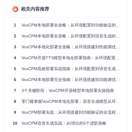
系统内
低配置设备可启用swap
16G
8GB
相关内容推荐
存
B
扩展
8GB
GPU显
NVIDIA显卡需支持CUDA
12G
（最
1
VoxCPM本地部署全攻略：从环境配置到功能验证的完整路径
存
B+
11.7+
低）
2
VoxCPM本地部署全攻略：从环境配置到语音生成的实践指南
硬件兼容性列表
3
VoxCPM本地化部署全攻略：从环境搭建到性能调优的完整路径
推荐配置：NVIDIA RTX 3090/4090、Tesla V100（16GB
+显存）
4
VoxCPM开源TTS模型本地化部署指南：从环境配置到语音合成全流程
兼容配置：NVIDIA RTX 2060/3060（8GB显存，需启用模
型量化）
5
VoxCPM高效部署实战指南：从环境配置到语音生成全流程
最低配置：CPU模式（i7-10700/AMD Ryzen 7 5800X以
6
VoxCPM本地部署完全指南：从环境搭建到功能调优的实战手册
上，推理速度降低60-80%）
新手友好检查项
：
7
3个关键阶段：VoxCPM开源模型本地部署实操指南
8
零门槛掌握VoxCPM本地化部署：语音生成模型从环境搭建到高级应用全指南
# 检查Python版本
python --version

9
VoxCPM部署实战：从环境搭建到功能验证的全流程指南
# 检查CUDA可用性（GPU用户）
10
VoxCPM语音生成实战：从0到1的5个进阶策略
python -c 
"import torch; print(torch.cuda.is_available())