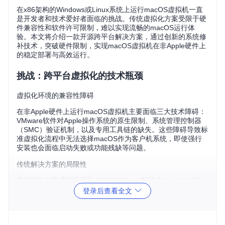
在x86架构的Windows或Linux系统上运行macOS虚拟机一直
是开发者和技术爱好者面临的挑战。传统虚拟化方案受限于硬
件兼容性和软件许可限制，难以实现流畅的macOS运行体
验。本文将介绍一款开源跨平台解决方案，通过创新的系统修
补技术，突破硬件限制，实现macOS虚拟机在非Apple硬件上
的稳定部署与高效运行。
挑战：跨平台虚拟化的技术瓶颈
虚拟化环境的兼容性障碍
在非Apple硬件上运行macOS虚拟机主要面临三大技术障碍：
VMware软件对Apple操作系统的原生限制、系统管理控制器
（SMC）验证机制，以及专用工具链的缺失。这些障碍导致标
准虚拟化流程中无法选择macOS作为客户机系统，即使强行
安装也会面临启动失败或功能残缺等问题。
传统解决方案的局限性
早期解决方案通常采用手动修改VMware配置文件、注入破解
补丁等方式，但这些方法存在严重缺陷：兼容性差，仅支持特
登录后查看全文
定VMware版本；稳定性不足，容易因系统更新导致失效；操
作复杂，需要深入了解VMware内部机制，普通用户难以掌
握。