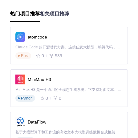
实Apple设备。
热门项目推荐
相关项目推荐
自动化工具链获取
集成
gettools
模块，通过解析VMware官方软件更新服务
器的目录结构，自动下载匹配当前macOS版本的
darwin.
iso
（VMware Tools安装镜像），解决驱动兼容性问题。
atomcode
技术原理示意图
Claude Code 的开源替代方案。连接任意大模型，编辑代码，运行命令，自动验证 — 全自动执行。用 Rust 构建，极致性能。 ｜ An open-source alternative to Claude Code. Connect any LLM, edit code, run commands, and verify changes — autonomously. Built in Rust for speed. Get Started
底层兼容性分析
0
539
Rust
解决方案的核心在于对VMware内部架构的深度理解：
二进制修补技术
：通过解析ELF和PE文件格式，精确定位并
MiniMax-H3
修改关键代码段。例如在
unlocker.py
中实现的
patchelf
函数，能够识别并修改ELF文件中的重定位表项，实现函数
MiniMax H3 是一个通用的全模态生成系统。它支持对由文本、图像、视频和音频组成的多模态上下文进行统一理解，并能生成分辨率高达 2K、时长可达 15 秒的带原生立体声音频的视频。得益于面向任务泛化的系统设计，H3 在预训练阶段就已具备广泛的多模态上下文理解与生成能力，能够出色地执行复杂的多模态指令。
指针重定向。
0
0
Python
SMC模拟机制
：通过修改
OSK0
和
OSK1
密钥数据结构，模拟
Apple SMC芯片的响应行为。代码中使用ROT13加密算法
处理密钥数据，既保证了安全性又实现了平台无关性。
DataFlow
跨平台适配层
：通过条件编译和系统调用抽象，实现了同一
基于大模型算子和工作流的高效文本大模型训练数据合成框架
套核心逻辑在Windows和Linux平台的无缝移植。例如
win-