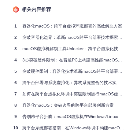
突破：核心技术解析与实现原理
相关内容推荐
突破硬件限制的关键技术
1
容器化macOS：跨平台虚拟环境部署的高效解决方案
本解决方案通过四项核心技术创新，彻底解决了macOS虚拟
化的兼容性问题：
2
突破容器化边界：革新macOS跨平台部署技术探索指南
VMware核心组件修补
3
macOS虚拟机解锁工具Unlocker：跨平台虚拟化技术探索指南
通过修改
vmware-vmx
二进制文件（虚拟机监控程序），
解除对macOS内核的限制检查。代码层面通过解析ELF文
4
3步突破硬件限制：在普通PC上构建高性能macOS虚拟环境
件格式，定位并修改关键跳转指令，允许macOS内核正常
加载。
5
突破硬件限制：容器化技术革新macOS跨平台部署方案
操作系统选项注入
6
跨平台部署与系统虚拟化：异构系统整合的技术实践指南
修补
vmwarebase
动态链接库（Windows平台为
vmwareba
se.dll
，Linux平台为
libvmwarebase.so
），在虚拟机
7
如何在跨平台虚拟化环境中突破限制运行macOS虚拟机：完整技术指南
创建界面添加Apple操作系统选项。这一过程涉及修改GUI
8
容器化macOS：突破边界的跨平台部署创新方案
资源表和系统调用处理逻辑。
9
告别跨平台折腾：macOS虚拟机在Windows/Linux/macOS系统的无缝体验
SMC版本控制绕过
通过设置虚拟机配置文件中的
smc.version = "0"
参
10
跨平台系统部署指南：在Windows环境中构建macOS虚拟化环境
数，模拟Apple硬件的系统管理控制器行为，绕过macOS
的硬件验证机制。这一关键修改使系统误判运行环境为真