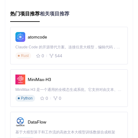
业务价值
：关键信息实时捕捉，重要消息自动分类，确保响应
效率。
热门项目推荐
相关项目推荐
技术实现
：基于关键词匹配和自然语言处理技术，实现消息的
智能识别与分类。
atomcode
操作示例
：设置"求助"关键词后，用户发送相关消息会自动标
记并推送给管理员优先处理。
Claude Code 的开源替代方案。连接任意大模型，编辑代码，运行命令，自动验证 — 全自动执行。用 Rust 构建，极致性能。 ｜ An open-source alternative to Claude Code. Connect any LLM, edit code, run commands, and verify changes — autonomously. Built in Rust for speed. Get Started
0
544
Rust
三、实施指南：从零到一的部署流程
3.1 环境预检
MiniMax-H3
在开始部署前，请确保你的系统满足以下要求：
MiniMax H3 是一个通用的全模态生成系统。它支持对由文本、图像、视频和音频组成的多模态上下文进行统一理解，并能生成分辨率高达 2K、时长可达 15 秒的带原生立体声音频的视频。得益于面向任务泛化的系统设计，H3 在预训练阶段就已具备广泛的多模态上下文理解与生成能力，能够出色地执行复杂的多模态指令。
0
0
Python
Python 3.5及以上版本
MySQL数据库服务
Redis缓存服务
稳定的网络环境
DataFlow
⚠️
注意事项
：建议使用专用服务器或云主机部署，避免与个人
基于大模型算子和工作流的高效文本大模型训练数据合成框架
开发环境混用，确保系统稳定运行。