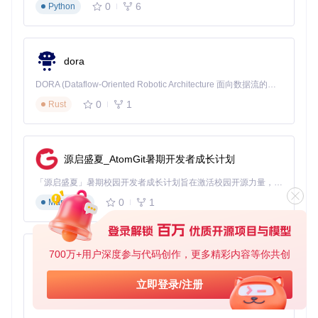
0
6
Python
3.2 核心组件部署
步骤一：获取项目源码
dora
git 
clone
DORA (Dataflow-Oriented Robotic Architecture 面向数据流的机器人架构) 是为 AI 与具身智能机器人打造的高性能开发框架，以数据流范式重构开发逻辑，原生支持分布式部署与端边云协同 —— 无需复杂适配，即可实现一体端到端具身大小脑、VLA等模型部署，无缝衔接感知、推理、控制全链路，让 AI 能力与机器人动作深度融合。 依托 Rust 内核与零拷贝通信技术，它将具身大小脑、VLA等模型推理、多模态数据融合延迟压缩至微秒级，同时兼容 ROS2 生态与国产 AI 芯片，彻底降低具身智能机器人的开发门槛，让分布式部署下的 AI 赋能创新更高效、更灵活。
cd
0
1
Rust
步骤二：创建并激活虚拟环境
源启盛夏_AtomGit暑期开发者成长计划
source
「源启盛夏」暑期校园开发者成长计划旨在激活校园开源力量，通过积分激励、认证扶持、资源倾斜等形式，引导高校组织和开发者完成「入驻 — 建项目 — 做贡献 — 获认证 — 得资源」的完整闭环。无论你是想带领社团入驻平台的组织者，还是希望用代码贡献证明自己的开发者，都能在这里找到属于你的成长路径。
步骤三：安装依赖包
0
1
Markdown
700万+用户深度参与代码创作，更多精彩内容等你共创
py-xiaozhi
步骤四：数据库初始化
基于Python的Xiaozhi AI，适用于想要完整Xiaozhi体验而无需拥有专用硬件的用户。
立即登录/注册
export
 FLASK_APP=manager.py

0
1
Python