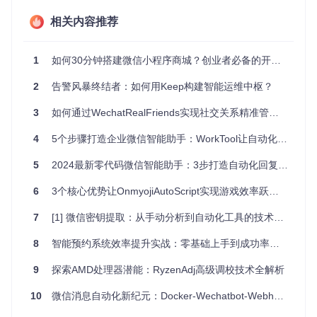
2.1 用户管理自动化
相关内容推荐
业务价值
：实现好友和群成员的全生命周期管理，减少80%的
人工操作时间。
1
如何30分钟搭建微信小程序商城？创业者必备的开源解决方案
技术实现
：基于Python Flask框架开发，通过微信API实现联
2
告警风暴终结者：如何用Keep构建智能运维中枢？
系人信息的自动同步与更新。
3
如何通过WechatRealFriends实现社交关系精准管理？3大核心功能解析
操作示例
：系统会定期扫描并更新好友列表，支持按地区、性
别、添加时间等多维度筛选，让你快速找到目标用户。
4
5个步骤打造企业微信智能助手：WorkTool让自动化运营效率提升300%
5
2024最新零代码微信智能助手：3步打造自动化回复机器人
2.2 群聊智能运营
6
3个核心优势让OnmyojiAutoScript实现游戏效率跃升：自动化工具解放双手
业务价值
：多群统一管理，规则自动执行，确保群聊秩序的同
时提升互动质量。
7
[1] 微信密钥提取：从手动分析到自动化工具的技术演进
技术实现
：采用Celery分布式任务队列，支持定时任务和事件
8
智能预约系统效率提升实战：零基础上手到成功率优化全指南
触发两种执行模式。
9
探索AMD处理器潜能：RyzenAdj高级调校技术全解析
操作示例
：设置入群欢迎语后，新成员加入时系统会自动发送
欢迎消息，并引导完成入群流程。
10
微信消息自动化新纪元：Docker-Wechatbot-Webhook全维度解决方案
2.3 消息自动处理