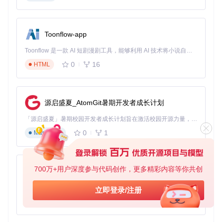
你提供宝贵的参考和灵感。
特点二：灵活的身份验证方式
支持API Key和ArcGIS身份两种认证方式，满足不同应用场景
Toonflow-app
的需求。API Key适用于需要永久访问权限的应用，而ArcGIS
身份则适用于需要更高安全性的应用。
Toonflow 是一款 AI 短剧漫剧工具，能够利用 AI 技术将小说自动转化为剧本，并结合 AI 生成的图片和视频，实现高效的短剧创作。借助 Toonflow，可以轻松完成从文字到影像的全流程，让短剧制作变得更加智能与便捷。
0
16
HTML
特点三：强大的地理信息处理能力
基于Esri的地理信息服务，提供高效、准确的地理数据处理能
力。无论是底图显示、路径规划还是地理编码，都能轻松实
现。
源启盛夏_AtomGit暑期开发者成长计划
特点四：开源与社区支持
「源启盛夏」暑期校园开发者成长计划旨在激活校园开源力量，通过积分激励、认证扶持、资源倾斜等形式，引导高校组织和开发者完成「入驻 — 建项目 — 做贡献 — 获认证 — 得资源」的完整闭环。无论你是想带领社团入驻平台的组织者，还是希望用代码贡献证明自己的开发者，都能在这里找到属于你的成长路径。
项目完全开源，欢迎任何开发者贡献代码和改进文档。同时，
0
1
Markdown
项目拥有活跃的社区支持，开发者可以在社区中提问、分享经
验和解决问题。
700万+用户深度参与代码创作，更多精彩内容等你共创
结语
AionUi
免费、本地、开源的 24/7 全天候 Cowork 应用，以及适用于 Gemini CLI、Claude Code、Codex、OpenCode、Qwen Code、Goose CLI、Auggie 等的 OpenClaw | 🌟 喜欢就点star吧
立即登录/注册
ArcGIS Runtime API for Android v100.15.1 是一个功能强大
且易于使用的地理信息系统开发工具包。无论你是初学者还是
0
6
TypeScript
有经验的开发者，这个项目都能为你提供宝贵的资源和灵感。
立即访问
项目仓库
，开始你的地理信息应用开发之旅吧！