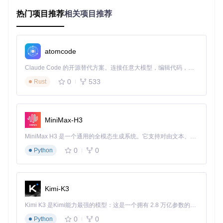
项目及技术应用场景
热门项目推荐
相关项目推荐
应用场景
地理信息系统开发
：适用于需要集成地理信息功能的Androi
d应用开发。
atomcode
移动GIS应用
：适用于需要实时地理数据处理的移动应用，
如导航、位置追踪等。
Claude Code 的开源替代方案。连接任意大模型，编辑代码，运行命令，自动验证 — 全自动执行。用 Rust 构建，极致性能。 ｜ An open-source alternative to Claude Code. Connect any LLM, edit code, run commands, and verify changes — autonomously. Built in Rust for speed. Get Started
教育与研究
：适用于GIS教育和研究项目，帮助学生和研究
0
533
人员快速实现地理信息处理。
Rust
技术优势
跨平台兼容性
：支持Java和Kotlin两种主流编程语言，满足
不同开发者的需求。
强大的地理信息处理能力
：基于Esri的地理信息服务，提供
MiniMax-H3
高效、准确的地理数据处理能力。
MiniMax H3 是一个通用的全模态生成系统。它支持对由文本、图像、视频和音频组成的多模态上下文进行统一理解，并能生成分辨率高达 2K、时长可达 15 秒的带原生立体声音频的视频。得益于面向任务泛化的系统设计，H3 在预训练阶段就已具备广泛的多模态上下文理解与生成能力，能够出色地执行复杂的多模态指令。
丰富的示例代码
：提供了大量的示例代码，帮助开发者快速
理解和应用API。
0
0
Python
项目特点
Kimi-K3
特点一：全面的示例代码
项目提供了丰富的示例代码，涵盖了从基础到高级的各种GIS
Kimi K3 是Kimi能力最强的模型：这是一个拥有 2.8 万亿参数的混合专家（MoE）模型，具备原生视觉理解能力，并支持 100 万 token 的上下文窗口。
功能。无论你是初学者还是有经验的开发者，这些示例都能为
0
0
Python