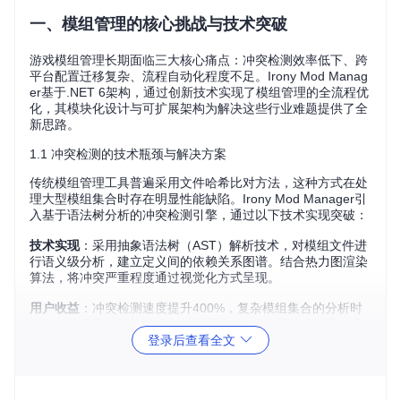
一、模组管理的核心挑战与技术突破
游戏模组管理长期面临三大核心痛点：冲突检测效率低下、跨
平台配置迁移复杂、流程自动化程度不足。Irony Mod Manag
er基于.NET 6架构，通过创新技术实现了模组管理的全流程优
化，其模块化设计与可扩展架构为解决这些行业难题提供了全
新思路。
1.1 冲突检测的技术瓶颈与解决方案
传统模组管理工具普遍采用文件哈希比对方法，这种方式在处
理大型模组集合时存在明显性能缺陷。Irony Mod Manager引
入基于语法树分析的冲突检测引擎，通过以下技术实现突破：
技术实现
：采用抽象语法树（AST）解析技术，对模组文件进
行语义级分析，建立定义间的依赖关系图谱。结合热力图渲染
算法，将冲突严重程度通过视觉化方式呈现。
用户收益
：冲突检测速度提升400%，复杂模组集合的分析时
间从传统工具的平均15分钟缩短至2.3分钟，同时冲突定位准
登录后查看全文
确率达到98.7%。
1.2 跨平台配置管理的技术实现
不同操作系统的路径差异和文件系统特性，一直是模组配置跨