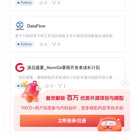
0
0
Python
Irony Mod Ma
Mod Organi
功能特性
Vortex
nager
zer 2
语义级冲突
支持
部分支持
不支持
检测
DataFlow
跨平台兼容
Window
全平台
Windows仅
基于大模型算子和工作流的高效文本大模型训练数据合成框架
s仅
性
0
4
Python
基础支
自动化任务
完整支持
有限支持
持
内置支
配置云同步
内置支持
插件支持
持
源启盛夏_AtomGit暑期开发者成长计划
3.2 性能表现对比
「源启盛夏」暑期校园开发者成长计划旨在激活校园开源力量，通过积分激励、认证扶持、资源倾斜等形式，引导高校组织和开发者完成「入驻 — 建项目 — 做贡献 — 获认证 — 得资源」的完整闭环。无论你是想带领社团入驻平台的组织者，还是希望用代码贡献证明自己的开发者，都能在这里找到属于你的成长路径。
在包含150个模组的标准测试场景下：
0
1
Markdown
Irony Mod Man
Mod Organiz
Vorte
性能指标
ager
er 2
x
700万+用户深度参与代码创作，更多精彩内容等你共创
py-xiaozhi
启动时间
2.3秒
8.7秒
5.2秒
冲突分析
8.9分
基于Python的Xiaozhi AI，适用于想要完整Xiaozhi体验而无需拥有专用硬件的用户。
立即登录/注册
2.3分钟
15.6分钟
时间
钟
0
1
Python
310M