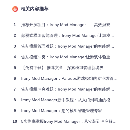
平台迁移的主要障碍。Irony Mod Manager通过路径抽象层和
相关内容推荐
配置序列化技术解决这一问题：
技术实现
：基于.NET的跨平台API构建路径抽象层，自动适配
Windows、Linux和macOS的文件系统差异。采用JSON Sche
1
推荐开源项目：Irony Mod Manager——高效游戏模组管理器
ma验证的配置序列化方案，确保配置文件在不同平台间的兼
容性。
2
颠覆式模组智能管理：Irony Mod Manager让游戏体验升维
用户收益
：跨平台配置迁移成功率从行业平均65%提升至99.
3
告别模组管理难题：Irony Mod Manager的智能解决方案革命
2%，迁移过程耗时从传统手动配置的45分钟减少至3分钟以
内。
4
告别模组冲突：Irony Mod Manager让游戏体验重回顺畅
1.3 流程自动化的技术架构
5
【免费下载】 推荐文章：探索模组管理新境界 —— Irony Mod Manager
模组管理涉及的安装、更新、排序等重复性任务，一直缺乏有
6
Irony Mod Manager：Paradox游戏模组的专业级管理解决方案
效的自动化解决方案。Irony Mod Manager的任务调度系统填
补了这一空白：
7
告别模组冲突难题：Irony Mod Manager的智能解决方案
技术实现
：基于Quartz.NET的任务调度框架，支持CRON表达
式定义执行计划。结合C#动态编译技术，允许用户通过自定义
8
Irony Mod Manager新手教程：从入门到精通的模组管理工具指南
脚本扩展自动化流程。
9
Irony Mod Manager：您的模组智能管理专家
用户收益
：模组维护时间减少85%，平均每周为重度用户节省
约3.5小时的手动操作时间，同时模组组合的稳定性提升9
10
5步彻底掌握Irony Mod Manager：从安装到冲突解决的效率倍增指南
0%。