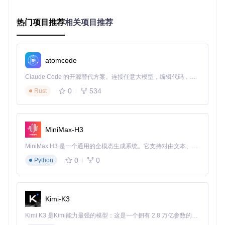
二、核心功能的技术原理与实际效果
热门项目推荐
相关项目推荐
功能模
技术实现
实际效果
块
智能冲
抽象语法树解析 +
冲突定位准确率98.7%，
atomcode
突检测
热力图渲染
分析速度提升400%
Claude Code 的开源替代方案。连接任意大模型，编辑代码，运行命令，自动验证 — 全自动执行。用 Rust 构建，极致性能。 ｜ An open-source alternative to Claude Code. Connect any LLM, edit code, run commands, and verify changes — autonomously. Built in Rust for speed. Get Started
跨平台
路径抽象层 + JSO
配置迁移成功率99.2%，
0
534
Rust
配置同
N Schema验证
迁移时间缩短93%
步
自动化
Quartz.NET调度 +
维护时间减少85%，稳定
流程管
MiniMax-H3
动态脚本编译
性提升90%
理
MiniMax H3 是一个通用的全模态生成系统。它支持对由文本、图像、视频和音频组成的多模态上下文进行统一理解，并能生成分辨率高达 2K、时长可达 15 秒的带原生立体声音频的视频。得益于面向任务泛化的系统设计，H3 在预训练阶段就已具备广泛的多模态上下文理解与生成能力，能够出色地执行复杂的多模态指令。
0
0
Python
图1：Irony Mod Manager智能模组管理工作流程示意图，展
示了冲突检测、配置同步和自动化管理三大核心功能的协同工
作原理
Kimi-K3
三、竞品对比分析
Kimi K3 是Kimi能力最强的模型：这是一个拥有 2.8 万亿参数的混合专家（MoE）模型，具备原生视觉理解能力，并支持 100 万 token 的上下文窗口。
3.1 功能完整性对比