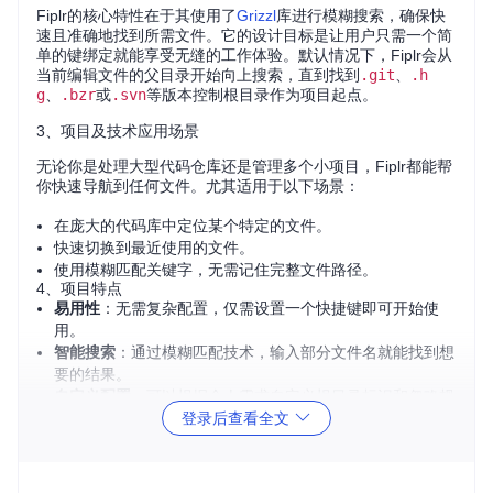
Fiplr的核心特性在于其使用了
Grizzl
库进行模糊搜索，确保快
速且准确地找到所需文件。它的设计目标是让用户只需一个简
单的键绑定就能享受无缝的工作体验。默认情况下，Fiplr会从
当前编辑文件的父目录开始向上搜索，直到找到
.git
、
.h
g
、
.bzr
或
.svn
等版本控制根目录作为项目起点。
3、项目及技术应用场景
无论你是处理大型代码仓库还是管理多个小项目，Fiplr都能帮
你快速导航到任何文件。尤其适用于以下场景：
在庞大的代码库中定位某个特定的文件。
快速切换到最近使用的文件。
使用模糊匹配关键字，无需记住完整文件路径。
4、项目特点
易用性
：无需复杂配置，仅需设置一个快捷键即可开始使
用。
智能搜索
：通过模糊匹配技术，输入部分文件名就能找到想
要的结果。
自定义配置
：可以根据个人需求自定义根目录标识和忽略规
登录后查看全文
则，提升搜索效率。
缓存机制
：为了提高性能，Fiplr会缓存文件列表，仅在必要
时重新扫描。
实时刷新
：在搜索过程中，可随时使用热键刷新文件列表以