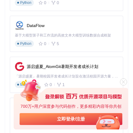
0
0
Python
DataFlow
基于大模型算子和工作流的高效文本大模型训练数据合成框架
0
5
Python
源启盛夏_AtomGit暑期开发者成长计划
「源启盛夏」暑期校园开发者成长计划旨在激活校园开源力量，通过积分激励、认证扶持、资源倾斜等形式，引导高校组织和开发者完成「入驻 — 建项目 — 做贡献 — 获认证 — 得资源」的完整闭环。无论你是想带领社团入驻平台的组织者，还是希望用代码贡献证明自己的开发者，都能在这里找到属于你的成长路径。
0
1
Markdown
700万+用户深度参与代码创作，更多精彩内容等你共创
py-xiaozhi
基于Python的Xiaozhi AI，适用于想要完整Xiaozhi体验而无需拥有专用硬件的用户。
立即登录/注册
0
1
Python