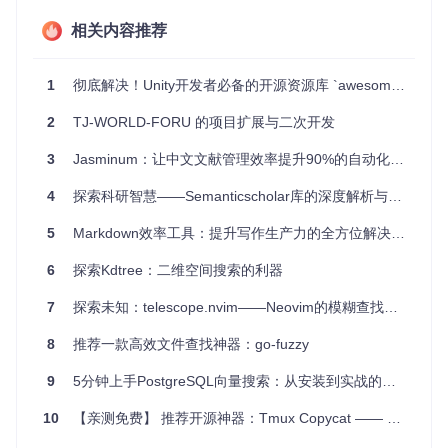
获取最新状态。
相关内容推荐
安装建议使用Emacs的
package.el
和
MELPA
。安装完成后，
可以将
C-x f
绑定到
fiplr-find-file
，一键启动搜索功
能。
1
彻底解决！Unity开发者必备的开源资源库 `awesome-opensource-unity` 常见问题与解决方案
结语
2
TJ-WORLD-FORU 的项目扩展与二次开发
尽管Fiplr已被更现代的Projectile所替代，但它依然展示了Ema
3
Jasminum：让中文文献管理效率提升90%的自动化解决方案
cs社区对效率和用户体验的关注。如果你尚未尝试过类似工
具，Fiplr将会是你提升工作效率的一个好选择。立即体验，感
4
探索科研智慧——Semanticscholar库的深度解析与应用
受高效文件查找的魅力吧！
5
Markdown效率工具：提升写作生产力的全方位解决方案
6
探索Kdtree：二维空间搜索的利器
7
探索未知：telescope.nvim——Neovim的模糊查找利器
8
推荐一款高效文件查找神器：go-fuzzy
9
5分钟上手PostgreSQL向量搜索：从安装到实战的零门槛指南
10
【亲测免费】 推荐开源神器：Tmux Copycat —— 超级增强你的Tmux搜索体验