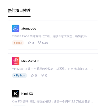
热门项目推荐
atomcode
Claude Code 的开源替代方案。连接任意大模型，编辑代码，运行命令，自动验证 — 全自动执行。用 Rust 构建，极致性能。 ｜ An open-source alternative to Claude Code. Connect any LLM, edit code, run commands, and verify changes — autonomously. Built in Rust for speed. Get Started
0
538
Rust
MiniMax-H3
MiniMax H3 是一个通用的全模态生成系统。它支持对由文本、图像、视频和音频组成的多模态上下文进行统一理解，并能生成分辨率高达 2K、时长可达 15 秒的带原生立体声音频的视频。得益于面向任务泛化的系统设计，H3 在预训练阶段就已具备广泛的多模态上下文理解与生成能力，能够出色地执行复杂的多模态指令。
0
0
Python
Kimi-K3
Kimi K3 是Kimi能力最强的模型：这是一个拥有 2.8 万亿参数的混合专家（MoE）模型，具备原生视觉理解能力，并支持 100 万 token 的上下文窗口。