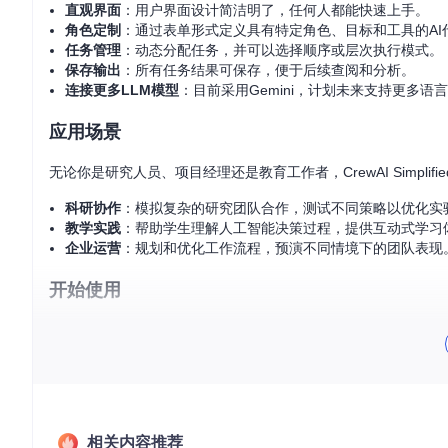
直观界面
：用户界面设计简洁明了，任何人都能快速上手。
角色定制
：通过表单形式定义具有特定角色、目标和工具的AI
任务管理
：动态分配任务，并可以选择顺序或层次执行模式。
保存输出
：所有任务结果可保存，便于后续查阅和分析。
连接更多LLM模型
：目前采用Gemini，计划未来支持更多语
应用场景
无论你是研究人员、项目经理还是教育工作者，CrewAI Simplif
科研协作
：模拟复杂的研究团队合作，测试不同策略以优化实
教学实践
：帮助学生理解人工智能决策过程，提供互动式学习
企业运营
：规划和优化工作流程，预演不同情境下的团队表现
开始使用
要启动这个项目，你只需安装PostgreSQL数据库并按照Rea
详细步骤已在Readme中列出，无论是开发人员还是普通用户，
更新与未来方向
CrewAI Simplified App已从V0.1升级到V0.2，
相关内容推荐