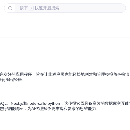
按下
快速开启搜索
/
的用户友好的应用程序，旨在让非程序员也能轻松地创建和管理模拟角色扮演
任何编程经验。
hQL、Next.js和node-calls-python，这使得它既具备高效的数据库
型进行智能响应，为AI代理赋予更丰富和复杂的思维能力。