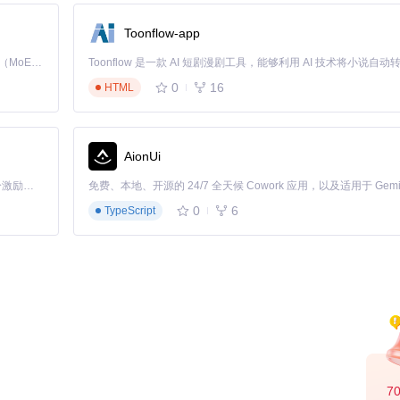
Toonflow-app
Kimi K3 是Kimi能力最强的模型：这是一个拥有 2.8 万亿参数的混合专家（MoE）模型，具备原生视觉理解能力，并支持 100 万 token 的上下文窗口。
0
16
HTML
AionUi
「源启盛夏」暑期校园开发者成长计划旨在激活校园开源力量，通过积分激励、认证扶持、资源倾斜等形式，引导高校组织和开发者完成「入驻 — 建项目 — 做贡献 — 获认证 — 得资源」的完整闭环。无论你是想带领社团入驻平台的组织者，还是希望用代码贡献证明自己的开发者，都能在这里找到属于你的成长路径。
0
6
TypeScript
7