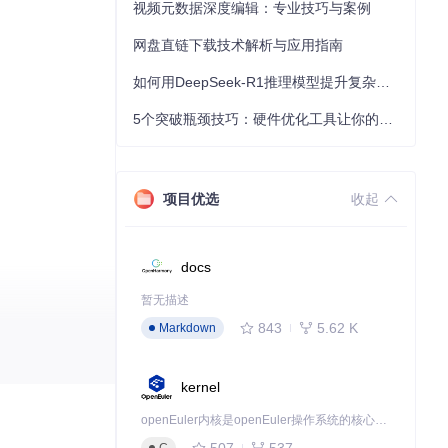
视频元数据深度编辑：专业技巧与案例
网盘直链下载技术解析与应用指南
如何用DeepSeek-R1推理模型提升复杂任务解决能力：完整指南
5个突破瓶颈技巧：硬件优化工具让你的电脑性能提升30%
项目优选
收起
docs
暂无描述
843
5.62 K
Markdown
运行开发服务器。
kernel
openEuler内核是openEuler操作系统的核心，既是系统性能与稳定性的基石，也是连接处理器、设备与服务的桥梁。
选项，并集成更多的
507
537