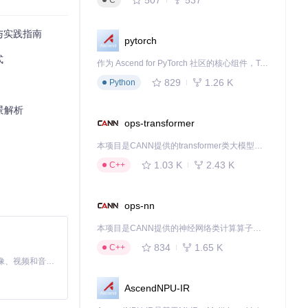
C
习体验，它都是值
与实践指南
pytorch
式
作为 Ascend for PyTorch 社区的核心组件，TorchNPU 是昇腾专为 PyTorch 打造的深度学习适配插件，使 PyTorch 框架能够直接调用昇腾 NPU，为开发者提供昇腾 AI 处理器的超强算力。
829
1.26 K
Python
景解析
ops-transformer
本项目是CANN提供的transformer类大模型算子库，实现网络在NPU上加速计算。
1.03 K
2.43 K
C++
ops-nn
本项目是CANN提供的神经网络类计算算子库，实现网络在NPU上加速计算。
834
1.65 K
C++
MiniMax H3 是一个通用的全模态生成系统。它支持对由文本、图像、视频和音频组成的多模态上下文进行统一理解，并能生成分辨率高达 2K、时长可达 15 秒的带原生立体声音频的视频。得益于面向任务泛化的系统设计，H3 在预训练阶段就已具备广泛的多模态上下文理解与生成能力，能够出色地执行复杂的多模态指令。
AscendNPU-IR