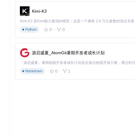
Kimi-K3
0
0
Python
源启盛夏_AtomGit暑期开发者成长计划
0
1
Markdown