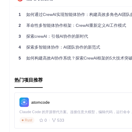
大型语言模型。
在这个快速发展的时代，CrewAI Simplified App为
1
如何通过CrewAI实现智能体协作：构建高效多角色AI团
得尝试的优秀工具。如果你喜欢这个项目，请考虑支持其发展，一
查看GitHub项目仓库
2
革命性多智能体协作框架：CrewAI重新定义AI工作模式
|
买我一杯咖啡
3
探索crewAI：引领AI协作的新时代
4
探索多智能体协作：AI团队协作的新范式
5
如何构建高效AI协作系统？探索CrewAI框架的5大技术突
热门项目推荐
atomcode
0
533
Rust