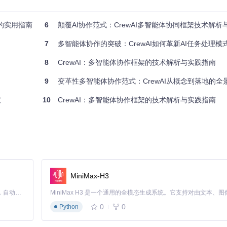
我们打开了探索智能新世界的大门。无论你的目标是提高效率、创新研究还是提升学
队的实用指南
6
颠覆AI协作范式：CrewAI多智能体协同框架技术解析
起推动AI技术的进步！
7
多智能体协作的突破：CrewAI如何革新AI任务处理模
8
CrewAI：多智能体协作框架的技术解析与实践指南
9
变革性多智能体协作范式：CrewAI从概念到落地的全
破
10
CrewAI：多智能体协作框架的技术解析与实践指南
MiniMax-H3
Claude Code 的开源替代方案。连接任意大模型，编辑代码，运行命令，自动验证 — 全自动执行。用 Rust 构建，极致性能。 ｜ An open-source alternative to Claude Code. Connect any LLM, edit code, run commands, and verify changes — autonomously. Built in Rust for speed. Get Started
0
0
Python