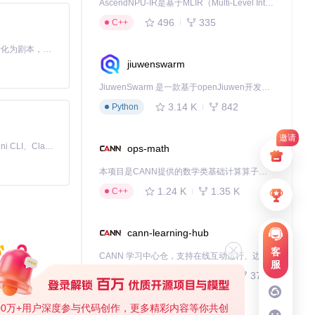
AscendNPU-IR是基于MLIR（Multi-Level Intermediate Representation）构建的，面向昇腾亲和算子编译时使用的中间表示，提供昇腾完备表达能力，通过编译优化提升昇腾AI处理器计算效率，支持通过生态框架使能昇腾AI处理器与深度调优
496
335
C++
Toonflow 是一款 AI 短剧漫剧工具，能够利用 AI 技术将小说自动转化为剧本，并结合 AI 生成的图片和视频，实现高效的短剧创作。借助 Toonflow，可以轻松完成从文字到影像的全流程，让短剧制作变得更加智能与便捷。
jiuwenswarm
JiuwenSwarm 是一款基于openJiuwen开发的智能AI Agent，它能够将大语言模型的强大能力，通过你日常使用的各类通讯应用，直接延伸至你的指尖。
3.14 K
842
Python
邀请
免费、本地、开源的 24/7 全天候 Cowork 应用，以及适用于 Gemini CLI、Claude Code、Codex、OpenCode、Qwen Code、Goose CLI、Auggie 等的 OpenClaw | 🌟 喜欢就点star吧
ops-math
本项目是CANN提供的数学类基础计算算子库，实现网络在NPU上加速计算。
1.24 K
1.35 K
C++
cann-learning-hub
客
CANN 学习中心仓，支持在线互动运行、边学边练，提供教程、示例与优化方案，一站式助力昇腾开发者快速上手。
服
740
377
Jupyter Notebook
00万+用户深度参与代码创作，更多精彩内容等你共创