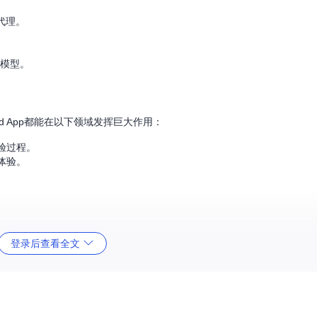
代理。
言模型。
ied App都能在以下领域发挥巨大作用：
验过程。
体验。
。
dme文件中的步骤配置环境变量。对于开发者，还需设置Python虚拟环境并
登录后查看全文
都可以轻松上手。
带来了更多的工具和改进。未来的计划包括打造更简单的安装版本，添加更多的AI工具