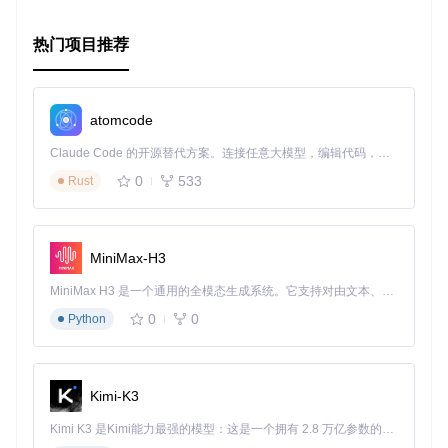
热门项目推荐
atomcode
Claude Code 的开源替代方案。连接任意大模型，编辑代码，运行命令，自动验证 — 全自动执行。用 Rust 构建，极致性能。 ｜ An open-source alternative to Claude Code. Connect any LLM, edit code, run commands, and verify changes — autonomously. Built in Rust for speed. Get Started
0
533
Rust
MiniMax-H3
MiniMax H3 是一个通用的全模态生成系统。它支持对由文本、图像、视频和音频组成的多模态上下文进行统一理解，并能生成分辨率高达 2K、时长可达 15 秒的带原生立体声音频的视频。得益于面向任务泛化的系统设计，H3 在预训练阶段就已具备广泛的多模态上下文理解与生成能力，能够出色地执行复杂的多模态指令。
0
0
Python
Kimi-K3
Kimi K3 是Kimi能力最强的模型：这是一个拥有 2.8 万亿参数的混合专家（MoE）模型，具备原生视觉理解能力，并支持 100 万 token 的上下文窗口。