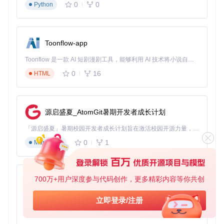
0
0
Python
Toonflow-app
Toonflow 是一款 AI 短剧漫剧工具，能够利用 AI 技术将小说自动转化为剧本，并结合 AI 生成的图片和视频，实现高效的短剧创作。借助 Toonflow，可以轻松完成从文字到影像的全流程，让短剧制作变得更加智能与便捷。
0
16
HTML
源启盛夏_AtomGit暑期开发者成长计划
「源启盛夏」暑期校园开发者成长计划旨在激活校园开源力量，通过积分激励、认证扶持、资源倾斜等形式，引导高校组织和开发者完成「入驻 — 建项目 — 做贡献 — 获认证 — 得资源」的完整闭环。无论你是想带领社团入驻平台的组织者，还是希望用代码贡献证明自己的开发者，都能在这里找到属于你的成长路径。
0
1
Markdown
700万+用户深度参与代码创作，更多精彩内容等你共创
AionUi
免费、本地、开源的 24/7 全天候 Cowork 应用，以及适用于 Gemini CLI、Claude Code、Codex、OpenCode、Qwen Code、Goose CLI、Auggie 等的 OpenClaw | 🌟 喜欢就点star吧
立即登录/注册
0
6
TypeScript