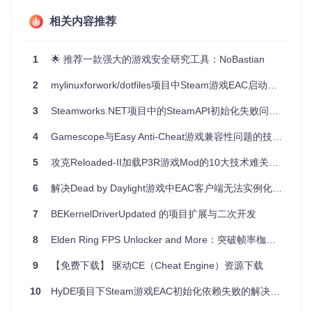
社区驱动
: EAC-Reversal是集体智慧的结晶，汇聚了行业内
相关内容推荐
多位专家和爱好者的见解与成果。
深度揭秘
: 深入到EAC的内部架构，揭示隐藏的安全机制，
为学习游戏安全与逆向工程提供了宝贵资源。
1
🌟 推荐一款强大的游戏安全研究工具：NoBastian
持续更新
: 基于前人工作不断迭代，确保信息的时效性和准
确性，适应快速变化的技术环境。
2
mylinuxforwork/dotfiles项目中Steam游戏EAC启动问题的解决方案
教育价值
: 提供了实操案例，对学生和专业安全人员来说是
一份宝贵的教育资源。
3
Steamworks.NET项目中的SteamAPI初始化失败问题分析与解决方案
综上所述，EAC-Reversal项目不仅是对EAC防作弊系统的一
4
Gamescope与Easy Anti-Cheat游戏兼容性问题的技术解析
次深刻探索，更是技术社区共同推进安全知识边界的一个例
证。对于热衷于安全研究、想要深入理解现代游戏保护机制的
5
攻克Reloaded-II加载P3R游戏Mod的10大技术难关：从崩溃到流畅的完整解决方案
开发者与研究者而言，EAC-Reversal无疑是一座金矿，等待
着每一位探险者的发掘。
6
解决Dead by Daylight游戏中EAC客户端无法实例化的问题
7
BEKernelDriverUpdated 的项目扩展与二次开发
本文旨在介绍而非推广任何可能违反服务条款的行为，所有技
术应用应遵循法律法规及道德规范。
8
Elden Ring FPS Unlocker and More：突破帧率枷锁的终极配置指南
9
【免费下载】 驱动CE（Cheat Engine）资源下载
10
HyDE项目下Steam游戏EAC初始化依赖失败的解决方案分析