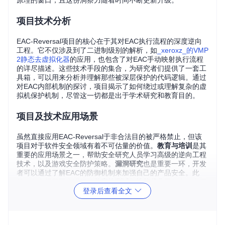
原理的窗口，且这份洞察力随着时间不断更新升级。
项目技术分析
EAC-Reversal项目的核心在于其对EAC执行流程的深度逆向
工程。它不仅涉及到了二进制级别的解析，如
_xeroxz_的VMP
2静态去虚拟化器
的应用，也包含了对EAC手动映射执行流程
的详尽描述。这些技术手段的集合，为研究者们提供了一套工
具箱，可以用来分析并理解那些被深层保护的代码逻辑。通过
对EAC内部机制的探讨，项目揭示了如何绕过或理解复杂的虚
拟机保护机制，尽管这一切都是出于学术研究和教育目的。
项目及技术应用场景
虽然直接应用EAC-Reversal于非合法目的被严格禁止，但该
项目对于软件安全领域有着不可估量的价值。
教育与培训
是其
重要的应用场景之一，帮助安全研究人员学习高级的逆向工程
技术，以及游戏安全防护策略。
漏洞研究
也是重要一环，开发
者可以通过了解EAC的防御机制来加强自己的产品安全。此
外，在合规范围内进行的
兼容性测试
与
性能优化
工作中，本项
登录后查看全文
目能够为确保软件在极端环境下的稳定运行提供技术支持。
项目特点