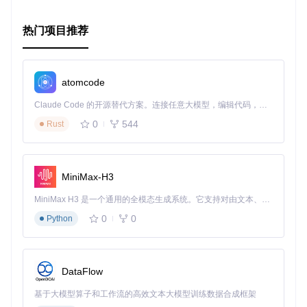
热门项目推荐
atomcode
Claude Code 的开源替代方案。连接任意大模型，编辑代码，运行命令，自动验证 — 全自动执行。用 Rust 构建，极致性能。 ｜ An open-source alternative to Claude Code. Connect any LLM, edit code, run commands, and verify changes — autonomously. Built in Rust for speed. Get Started
0
544
Rust
MiniMax-H3
MiniMax H3 是一个通用的全模态生成系统。它支持对由文本、图像、视频和音频组成的多模态上下文进行统一理解，并能生成分辨率高达 2K、时长可达 15 秒的带原生立体声音频的视频。得益于面向任务泛化的系统设计，H3 在预训练阶段就已具备广泛的多模态上下文理解与生成能力，能够出色地执行复杂的多模态指令。
0
0
Python
DataFlow
基于大模型算子和工作流的高效文本大模型训练数据合成框架