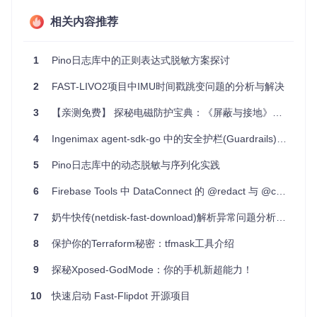
址等敏感信息，确保这些数据不会被错误地记录或暴露。
相关内容推荐
项目特点
高性能
：利用 V8 引擎的特性，实现了高达 30 倍于其他类
1
Pino日志库中的正则表达式脱敏方案探讨
似库的运行速度。
2
FAST-LIVO2项目中IMU时间戳跳变问题的分析与解决
灵活配置
：支持静态路径、动态路径（包括通配符），可
以适应各种复杂的对象结构。
3
【亲测免费】 探秘电磁防护宝典：《屏蔽与接地》高清PDF免费获取指南
原子性操作
：默认情况下，对对象的操作是原子性的，避
免了中间状态的暴露。
4
Ingenimax agent-sdk-go 中的安全护栏(Guardrails)机制详解
安全可靠
：尽管支持动态路径，但为了防止攻击，强烈建
议不要使用用户输入作为遮蔽路径。
5
Pino日志库中的动态脱敏与序列化实践
易于使用
：API 简洁直观，便于集成到现有项目。
6
Firebase Tools 中 DataConnect 的 @redact 与 @check 指令冲突问题解析
综上所述，fast-redact 是一款强大而高效的隐私保护工具，无
论是小型项目还是大型系统，都能为你带来显著的便利和安全
7
奶牛快传(netdisk-fast-download)解析异常问题分析与解决方案
保障。现在就尝试使用 fast-redact，让你的数据处理更安心！
8
保护你的Terraform秘密：tfmask工具介绍
9
探秘Xposed-GodMode：你的手机新超能力！
10
快速启动 Fast-Flipdot 开源项目