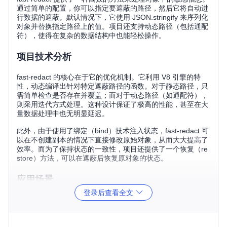
通过简单的配置，你可以指定要遮蔽的路径，然后它将自动进
行数据的遮蔽。默认情况下，它使用 JSON.stringify 来序列化
对象并替换指定路径上的值。项目还支持动态路径（包括通配
符），使得在复杂的数据结构中也能轻松操作。
项目技术分析
fast-redact 的核心在于它的优化机制。它利用 V8 引擎的特
性，动态编译出针对特定遮蔽路径的函数。对于静态路径，只
需简单检查是否存在并覆盖；而对于动态路径（如通配符），
则采用迭代方式处理。这种设计保证了极高的性能，甚至在大
量数据处理中也无明显延迟。
此外，由于使用了绑定（bind）技术注入状态，fast-redact 可
以在不创建副本的情况下直接修改原始对象，从而大大提高了
效率。而为了保持状态的一致性，项目还提供了一个恢复（re
store）方法，可以在遮蔽后恢复原对象的状态。
应用场景
登录后查看全文
fast-redact 非常适用于日志记录、API 调试或任何需要在不泄
露敏感信息的前提下展示数据的场景。例如，在 Web 应用服
务器上，你可以轻松地从请求头中移除诸如 cookies 和 IP 地