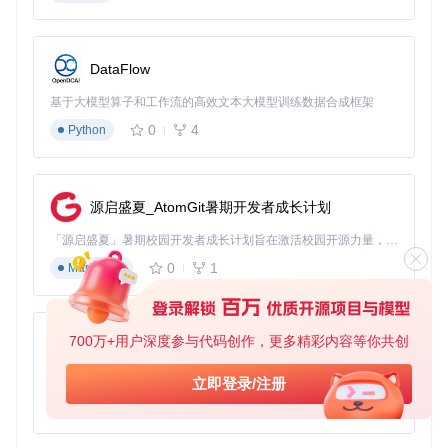
左键技能
：绑定强制移动，配合走位辅助实现无缝位移
药水辅助
：选择"保持药水CD"模式，执行间隔500毫秒
宏启动方式
：采用"懒人模式"，按一次开启，再按一次关
DataFlow
闭
基于大模型算子和工作流的高效文本大模型训练数据合成框架
0
4
Python
火元灵武僧优化设置
火元灵武僧的爆发周期控制是提升输出的关键：
源启盛夏_AtomGit暑期开发者成长计划
技能一（Buff技能）
：选择"保持Buff"模式，执行间隔500
0毫秒
「源启盛夏」暑期校园开发者成长计划旨在激活校园开源力量，通过积分激励、认证扶持、资源倾斜等形式，引导高校组织和开发者完成「入驻 — 建项目 — 做贡献 — 获认证 — 得资源」的完整闭环。无论你是想带领社团入驻平台的组织者，还是希望用代码贡献证明自己的开发者，都能在这里找到属于你的成长路径。
延迟随机
：勾选"延迟随机"选项，增加操作自然度
0
1
Markdown
宏启动快捷键
：设置F2为战斗宏启动键，方便战斗中快速
开关
助手动画速度
：选择"中等"，平衡效率与稳定性
法师引导技能配置要点
700万+用户深度参与代码创作，更多精彩内容等你共创
py-xiaozhi
对于需要持续引导的法师技能，推荐以下设置：
基于Python的Xiaozhi AI，适用于想要完整Xiaozhi体验而无需拥有专用硬件的用户。
立即登录/注册
核心技能
：设置为"按住不放"模式
0
1
Python
次要技能
：采用"连点模式"，执行间隔根据技能CD调整
走位辅助
：关闭强制走位，避免打断引导