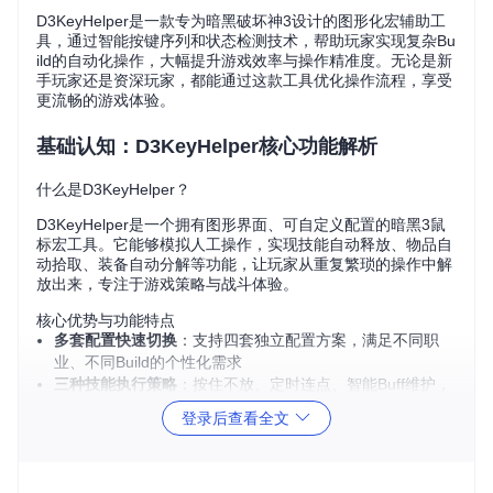
D3KeyHelper是一款专为暗黑破坏神3设计的图形化宏辅助工
具，通过智能按键序列和状态检测技术，帮助玩家实现复杂Bu
ild的自动化操作，大幅提升游戏效率与操作精准度。无论是新
手玩家还是资深玩家，都能通过这款工具优化操作流程，享受
更流畅的游戏体验。
基础认知：D3KeyHelper核心功能解析
什么是D3KeyHelper？
D3KeyHelper是一个拥有图形界面、可自定义配置的暗黑3鼠
标宏工具。它能够模拟人工操作，实现技能自动释放、物品自
动拾取、装备自动分解等功能，让玩家从重复繁琐的操作中解
放出来，专注于游戏策略与战斗体验。
核心优势与功能特点
多套配置快速切换
：支持四套独立配置方案，满足不同职
业、不同Build的个性化需求
三种技能执行策略
：按住不放、定时连点、智能Buff维护，
适配各类技能特性
登录后查看全文
丰富辅助功能
：集成血岩赌博、智能拾取、装备分解等自动
化助手
安全区域保护
：自定义背包保护格子，防止误操作分解重要