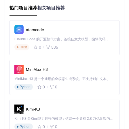
装备
灵活参数调节
：支持执行间隔、延迟时间、随机波动等精细
热门项目推荐
相关项目推荐
化设置
atomcode
场景化配置：四大职业Build实战方案
Claude Code 的开源替代方案。连接任意大模型，编辑代码，运行命令，自动验证 — 全自动执行。用 Rust 构建，极致性能。 ｜ An open-source alternative to Claude Code. Connect any LLM, edit code, run commands, and verify changes — autonomously. Built in Rust for speed. Get Started
冰吞猎魔人配置指南
0
535
Rust
冰吞猎魔人依赖高频次的攻击节奏和精准的技能衔接，D3Key
Helper为此提供了针对性解决方案：
MiniMax-H3
技能三（主要输出技能）
：选择"连点模式"，执行间隔设
置为300毫秒
MiniMax H3 是一个通用的全模态生成系统。它支持对由文本、图像、视频和音频组成的多模态上下文进行统一理解，并能生成分辨率高达 2K、时长可达 15 秒的带原生立体声音频的视频。得益于面向任务泛化的系统设计，H3 在预训练阶段就已具备广泛的多模态上下文理解与生成能力，能够出色地执行复杂的多模态指令。
延迟参数
：设置10毫秒正延迟，确保技能释放与元素戒周
0
0
期完美同步
Python
启用单线程按键队列
：避免技能冲突，保证输出流畅性
走位辅助
：选择"强制走位（连点）"，执行间隔100毫秒，
实现边走边射
Kimi-K3
旋风斩野蛮人配置方案
旋风斩野蛮人需要持续的技能释放和灵活的走位控制：
Kimi K3 是Kimi能力最强的模型：这是一个拥有 2.8 万亿参数的混合专家（MoE）模型，具备原生视觉理解能力，并支持 100 万 token 的上下文窗口。
0
0
Python
右键技能（旋风斩）
：设置为"按住不放"模式