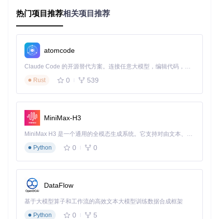
育价值。实际上，学生更关注的是能否通过视频理解知识点，
热门项目推荐
相关项目推荐
而非4K画质。
💡
误区二
：追求完美的逐帧动画
复杂的动画效果往往需要专业团队协作完成，教师单打独斗制
作逐帧动画既不现实也不必要。AI生成技术可以通过文本描述
atomcode
自动完成大部分动画工作。
Claude Code 的开源替代方案。连接任意大模型，编辑代码，运行命令，自动验证 — 全自动执行。用 Rust 构建，极致性能。 ｜ An open-source alternative to Claude Code. Connect any LLM, edit code, run commands, and verify changes — autonomously. Built in Rust for speed. Get Started
⚠️
误区三
：忽视视频的教学适配性
0
539
Rust
并非所有知识点都适合做成视频，也不是越长的视频效果越
好。3-5分钟的聚焦式微视频往往比30分钟的完整课程更有
效。
MiniMax-H3
1.3 教育视频需求数据透视
传统制作
AI生成耗
质量
教师满
教学场景
MiniMax H3 是一个通用的全模态生成系统。它支持对由文本、图像、视频和音频组成的多模态上下文进行统一理解，并能生成分辨率高达 2K、时长可达 15 秒的带原生立体声音频的视频。得益于面向任务泛化的系统设计，H3 在预训练阶段就已具备广泛的多模态上下文理解与生成能力，能够出色地执行复杂的多模态指令。
耗时
时
提升
意度
0
0
Python
⏱️ 8-12小
⏱️ 5-10分
物理实验
📈 4
😊 92%
演示
时
钟
0%
⏱️ 6-8小
⏱️ 3-5分
化学分子
📈 6
😊 95%
DataFlow
结构
时
钟
5%
基于大模型算子和工作流的高效文本大模型训练数据合成框架
⏱️ 10-15
⏱️ 8-12分
生物过程
📈 5
😊 88%
模拟
0
5
Python
小时
钟
5%