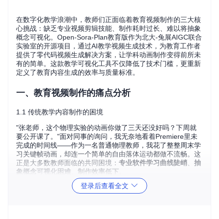
在数字化教学浪潮中，教师们正面临着教育视频制作的三大核
心挑战：缺乏专业视频剪辑技能、制作耗时过长、难以将抽象
概念可视化。Open-Sora-Plan教育版作为北大-兔展AIGC联合
实验室的开源项目，通过AI教学视频生成技术，为教育工作者
提供了零代码视频生成解决方案，让学科动画制作变得前所未
有的简单。这款教学可视化工具不仅降低了技术门槛，更重新
定义了教育内容生成的效率与质量标准。
一、教育视频制作的痛点分析
1.1 传统教学内容制作的困境
"张老师，这个物理实验的动画你做了三天还没好吗？下周就
要公开课了。"面对同事的询问，我无奈地看着Premiere里未
完成的时间线——作为一名普通物理教师，我花了整整周末学
习关键帧动画，却连一个简单的自由落体运动都做不流畅。这
正是大多数教师面临的共同困境：
专业软件学习曲线陡峭
、
抽
象概念可视化困难
、
制作效率低下
。
登录后查看全文
1.2 教育工作者常见误区解析
🔍
误区一
：认为视频质量取决于拍摄设备
许多教师投入大量资金购买专业相机，却忽视了内容本身的教