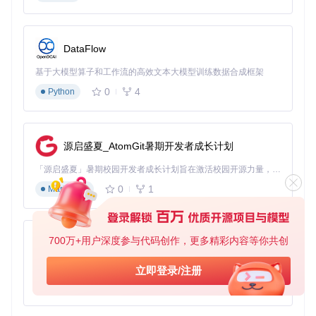
记层则使用非因果注意力，这种混合架构为研究不同注意力机
制在音频生成各阶段的适用性提供了对比基础。
研究局限性在于，Bark模型的黑箱特性使得中间语义表示的可
DataFlow
解释性较差。当生成质量不佳时，难以定位是哪一层出现问
题，这限制了针对性改进的可能性。此外，模型对输入文本的
基于大模型算子和工作流的高效文本大模型训练数据合成框架
长度限制（约13秒音频）也制约了其在长文本语音生成研究中
的应用。
0
4
Python
三、实践路径：研究环境配置与资源适配策略
源启盛夏_AtomGit暑期开发者成长计划
3.1 研究环境配置决策树
「源启盛夏」暑期校园开发者成长计划旨在激活校园开源力量，通过积分激励、认证扶持、资源倾斜等形式，引导高校组织和开发者完成「入驻 — 建项目 — 做贡献 — 获认证 — 得资源」的完整闭环。无论你是想带领社团入驻平台的组织者，还是希望用代码贡献证明自己的开发者，都能在这里找到属于你的成长路径。
硬件资源评估
：
0
1
Markdown
高端GPU环境（>16GB VRAM）：完整模型体验，适合模
型架构研究和性能优化实验
中端GPU环境（8-16GB VRAM）：启用小型模型模式，适
合算法改进和参数调优研究
700万+用户深度参与代码创作，更多精彩内容等你共创
py-xiaozhi
仅CPU环境：需启用CPU卸载模式，适合算法理论研究和小
规模测试
基于Python的Xiaozhi AI，适用于想要完整Xiaozhi体验而无需拥有专用硬件的用户。
立即登录/注册
0
1
Python
环境配置步骤
：