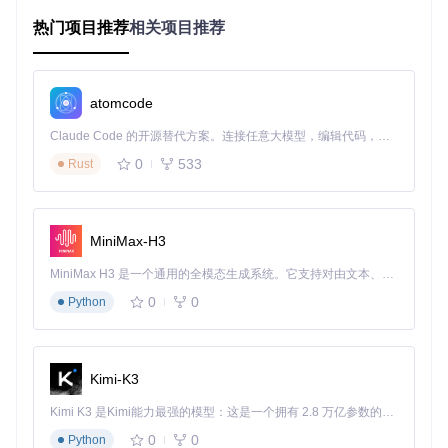
Bark模型的技术架构为多个学科提供了研究切入点：
热门项目推荐
相关项目推荐
语言学研究
：通过分析不同语言在Bark中的生成质量差异，研
究人员可以探索语言结构对语音合成的影响。特别是在中文、
日语等声调语言与英语等非声调语言的对比研究中，Bark提供
了控制变量的实验环境。
atomcode
心理学研究
：利用Bark生成的可控语音样本，可以研究语音特
Claude Code 的开源替代方案。连接任意大模型，编辑代码，运行命令，自动验证 — 全自动执行。用 Rust 构建，极致性能。 ｜ An open-source alternative to Claude Code. Connect any LLM, edit code, run commands, and verify changes — autonomously. Built in Rust for speed. Get Started
征对情感感知的影响。例如，通过系统调整生成参数，探索语
速、音调变化如何影响听者的情绪判断。
0
533
Rust
计算机科学研究
：Bark的Transformer架构为研究注意力机制
在音频生成中的作用提供了丰富素材。特别是非因果注意力机
制在粗粒度到细粒度标记转换中的应用，为改进长序列音频生
MiniMax-H3
成提供了新思路。
MiniMax H3 是一个通用的全模态生成系统。它支持对由文本、图像、视频和音频组成的多模态上下文进行统一理解，并能生成分辨率高达 2K、时长可达 15 秒的带原生立体声音频的视频。得益于面向任务泛化的系统设计，H3 在预训练阶段就已具备广泛的多模态上下文理解与生成能力，能够出色地执行复杂的多模态指令。
神经科学研究
：Bark的工作原理与人类语音生成过程的对比研
究，有助于揭示大脑处理语言和声音的机制。模型的三层架构
0
0
Python
是否对应人类语音生成的认知阶段，这一问题值得深入探讨。
2.2 模型架构的研究解读
Kimi-K3
Bark的三层Transformer架构代表了一种不同于传统TTS系统
的设计理念。文本到语义标记层采用因果注意力机制，这一设
Kimi K3 是Kimi能力最强的模型：这是一个拥有 2.8 万亿参数的混合专家（MoE）模型，具备原生视觉理解能力，并支持 100 万 token 的上下文窗口。
计引发了关于序列生成方向性对语义保留影响的研究问题。语
义到粗粒度标记层同样采用因果注意力，而粗粒度到细粒度标
0
0
Python