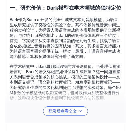
一、研究价值：Bark模型在学术领域的独特定位
Bark作为Suno.ai开发的完全生成式文本到音频模型，为语音
生成研究提供了突破性的实验平台。其不依赖传统音素中间过
程的架构设计，为探索人类语音生成的本质规律提供了全新视
角。与传统TTS系统相比，Bark的研究价值体现在三个维度：
首先，它实现了从文本直接到音频的端到端生成，挑战了语音
合成必须经过音素转换的固有认知；其次，其多语言支持能力
为跨语言语音研究提供了统一框架；最后，非语音音频生成功
能为情感计算和多媒体研究开辟了新方向。
在学术研究中，Bark展现出独特的方法论价值。当处理低资源
语言时，Bark的语义标记层如何保持生成质量？这一问题直接
关系到语音合成领域的核心挑战。模型的三层架构设计——文
本到语义标记、语义到粗粒度标记、粗粒度到细粒度标记——
为研究语音生成的层级化机制提供了理想的实验对象。每个80
M参数的子模型既可以独立研究，也可以作为系统整体进行分
析，这种模块化设计极大便利了比较研究方法的应用。
二、技术解析：Bark模型的研究视角解构
登录后查看全文
2.1 跨学科研究案例：Bark模型的多领域应用