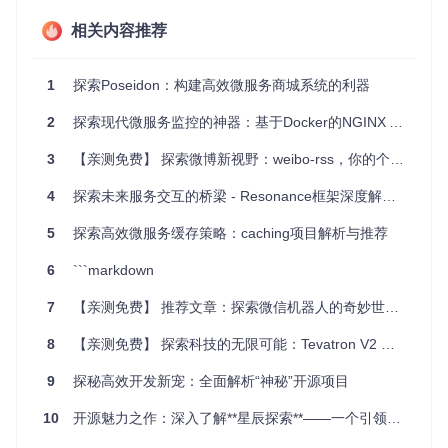
相关内容推荐
Microconfig适用于任何有大量微服务需要统一管理配置的项
目。例如：
1
探索Poseidon：构建高效微服务商城系统的利器
多环境配置管理
：快速在开发、测试和生产环境间切换配
置。
2
探索现代微服务监控的神器：基于Docker的NGINX Amplify Agent
大型项目协作
：确保团队成员遵循统一的配置规范，降低沟
通成本。
3
【亲测免费】 探索微博新视野：weibo-rss，你的个性化微博订阅神器！
自动化部署
：结合CI/CD流程，在部署时自动生成和分布配
置。
4
探索未来服务交互的桥梁 - Resonance框架深度解析与推荐
资源共享
：减少重复配置，提升代码整洁度和一致性。
5
探索高效微服务缓存策略：caching项目解析与推荐
项目特点
6
```markdown
简洁的目录结构
：按服务分组，每服务目录下包含所有类型
7
【亲测免费】 推荐文章：探索微信机器人的奇妙世界 —— WeBot 开源项目解析
配置文件，清晰易懂。
消除重复
：通过共同配置和继承机制，减少重复的配置信
8
【亲测免费】 探索科技的无限可能：Tevatron V2 —— 高效大规模神经检索工具
息。
灵活性
：自定义配置类型和扩展，适应各种项目需求。
9
探秘高效开发新宠：全面解析“神秘”开源项目
版本控制友好
：鼓励使用VCS存放配置，便于跟踪变更历
史。
10
开源魅力之作：深入了解**星辰探索**——一个引领技术潮流的全方位数据分析平台
总结来说，Microconfig是一个强大且实用的微服务配置管理解