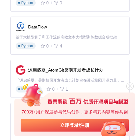
0
0
Python
DataFlow
基于大模型算子和工作流的高效文本大模型训练数据合成框架
0
4
Python
源启盛夏_AtomGit暑期开发者成长计划
「源启盛夏」暑期校园开发者成长计划旨在激活校园开源力量，通过积分激励、认证扶持、资源倾斜等形式，引导高校组织和开发者完成「入驻 — 建项目 — 做贡献 — 获认证 — 得资源」的完整闭环。无论你是想带领社团入驻平台的组织者，还是希望用代码贡献证明自己的开发者，都能在这里找到属于你的成长路径。
0
1
Markdown
700万+用户深度参与代码创作，更多精彩内容等你共创
py-xiaozhi
基于Python的Xiaozhi AI，适用于想要完整Xiaozhi体验而无需拥有专用硬件的用户。
立即登录/注册
0
1
Python