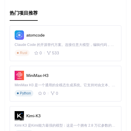
决方案。如果你正面临大规模服务配置管理的挑战，那么Micr
oconfig绝对值得尝试。现在就加入我们的社区，开始你的微服
热门项目推荐
务配置管理之旅吧！
atomcode
Claude Code 的开源替代方案。连接任意大模型，编辑代码，运行命令，自动验证 — 全自动执行。用 Rust 构建，极致性能。 ｜ An open-source alternative to Claude Code. Connect any LLM, edit code, run commands, and verify changes — autonomously. Built in Rust for speed. Get Started
0
533
Rust
MiniMax-H3
MiniMax H3 是一个通用的全模态生成系统。它支持对由文本、图像、视频和音频组成的多模态上下文进行统一理解，并能生成分辨率高达 2K、时长可达 15 秒的带原生立体声音频的视频。得益于面向任务泛化的系统设计，H3 在预训练阶段就已具备广泛的多模态上下文理解与生成能力，能够出色地执行复杂的多模态指令。
0
0
Python
Kimi-K3
Kimi K3 是Kimi能力最强的模型：这是一个拥有 2.8 万亿参数的混合专家（MoE）模型，具备原生视觉理解能力，并支持 100 万 token 的上下文窗口。