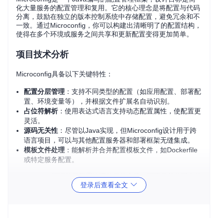
化大量服务的配置管理和复用。它的核心理念是将配置与代码
分离，鼓励在独立的版本控制系统中存储配置，避免冗余和不
一致。通过Microconfig，你可以构建出清晰明了的配置结构，
使得在多个环境或服务之间共享和更新配置变得更加简单。
项目技术分析
Microconfig具备以下关键特性：
配置分层管理
：支持不同类型的配置（如应用配置、部署配
置、环境变量等），并根据文件扩展名自动识别。
占位符解析
：使用表达式语言支持动态配置属性，使配置更
灵活。
源码无关性
：尽管以Java实现，但Microconfig设计用于跨
语言项目，可以与其他配置服务器和部署框架无缝集成。
模板文件处理
：能解析并合并配置模板文件，如Dockerfile
或特定服务配置。
Microconfig强调的是配置管理的最佳实践，而不是替代现有的
登录后查看全文
DevOps工具，如Consul或Ansible。它可以作为这些工具的补
充，集中处理配置组织和转换，提高效率和可维护性。
应用场景