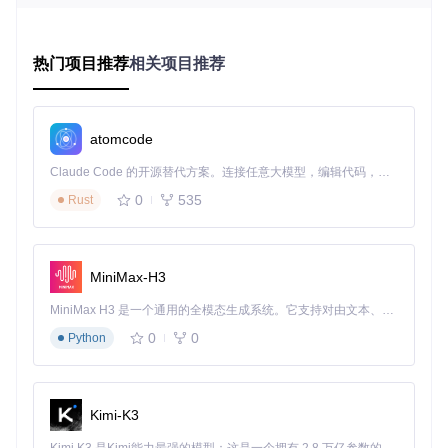
高信号质量。
PYNQ框架与RFSoC的交互机制
热门项目推荐
相关项目推荐
PYNQ框架是RFSoC开发的关键，它通过Python接口实现对硬
件资源的直接访问。框架采用分层架构，从上到下依次为应用
层、软件处理系统层和可编程逻辑层。这种结构使开发者能够
用Python快速原型验证，同时通过overlay技术实现硬件加
atomcode
速。
Claude Code 的开源替代方案。连接任意大模型，编辑代码，运行命令，自动验证 — 全自动执行。用 Rust 构建，极致性能。 ｜ An open-source alternative to Claude Code. Connect any LLM, edit code, run commands, and verify changes — autonomously. Built in Rust for speed. Get Started
0
535
Rust
💡
技巧点拨
：利用PYNQ的overlay功能，可以在不重新配置
整个FPGA的情况下动态加载不同的硬件加速模块，显著缩短
开发迭代周期。
MiniMax-H3
主流RFSoC开发板性能对比
开发
最大
ADC
DAC
MiniMax H3 是一个通用的全模态生成系统。它支持对由文本、图像、视频和音频组成的多模态上下文进行统一理解，并能生成分辨率高达 2K、时长可达 15 秒的带原生立体声音频的视频。得益于面向任务泛化的系统设计，H3 在预训练阶段就已具备广泛的多模态上下文理解与生成能力，能够出色地执行复杂的多模态指令。
射频通
典型应用
分辨
分辨
板型
采样
道数
场景
0
0
Python
率
率
号
率
多通道信
ZCU
4x ADC,
4.096
14位
14位
208
4x DAC
GSPS
号分析
Kimi-K3
大规模MI
ZCU
8x ADC,
5.0 G
14位
14位
216
8x DAC
SPS
MO系统