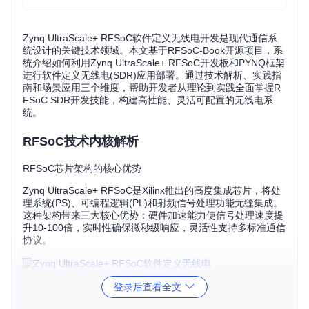
Zynq UltraScale+ RFSoC软件定义无线电开发是现代通信系
统设计的关键技术领域。本文基于RFSoC-Book开源项目，系
统介绍如何利用Zynq UltraScale+ RFSoC开发板和PYNQ框架
进行软件定义无线电(SDR)应用部署。通过技术解析、实践指
南和场景应用三个维度，帮助开发者从理论到实践全面掌握R
FSoC SDR开发技能，构建高性能、灵活可配置的无线电系
统。
RFSoC技术内核解析
RFSoC芯片架构的核心优势
Zynq UltraScale+ RFSoC是Xilinx推出的高度集成芯片，将处
理系统(PS)、可编程逻辑(PL)和射频信号处理功能无缝集成。
这种架构带来三大核心优势：硬件加速能力使信号处理速度提
升10-100倍，实时性确保微秒级响应，灵活性支持多标准通信
协议。
登录后查看全文
🔍
重点提示
：RFSoC的独特之处在于片上集成了RF ADC和D
AC，省去了外部射频前端的需求，大幅降低系统复杂度并提