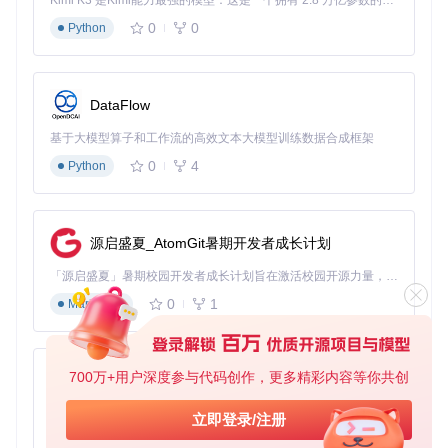
Kimi K3 是Kimi能力最强的模型：这是一个拥有 2.8 万亿参数的混合专家（MoE）模型，具备原生视觉理解能力，并支持 100 万 token 的上下文窗口。
通用射频
ZCU
2x ADC,
4.096
14位
14位
0
0
Python
111
2x DAC
GSPS
开发
RFS
便携式S
4x ADC,
2.048
14位
14位
oC4x
2x DAC
GSPS
DR应用
2
DataFlow
RFS
教学与原
2x ADC,
2.048
14位
14位
oC2x
基于大模型算子和工作流的高效文本大模型训练数据合成框架
2x DAC
GSPS
型开发
2
0
4
Python
实践指南
硬件初始化流程
源启盛夏_AtomGit暑期开发者成长计划
准备工作
：
「源启盛夏」暑期校园开发者成长计划旨在激活校园开源力量，通过积分激励、认证扶持、资源倾斜等形式，引导高校组织和开发者完成「入驻 — 建项目 — 做贡献 — 获认证 — 得资源」的完整闭环。无论你是想带领社团入驻平台的组织者，还是希望用代码贡献证明自己的开发者，都能在这里找到属于你的成长路径。
0
1
Markdown
RFSoC开发板一块（如RFSoC4x2）
16GB及以上microSD卡
USB电源适配器（建议5V/3A）
以太网线和天线
700万+用户深度参与代码创作，更多精彩内容等你共创
py-xiaozhi
核心操作
：
基于Python的Xiaozhi AI，适用于想要完整Xiaozhi体验而无需拥有专用硬件的用户。
立即登录/注册
下载PYNQ v2.7或更高版本镜像文件
0
1
Python