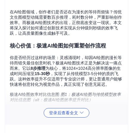
在AI绘图领域，创作者们是否还在为漫长的等待而烦恼？传统
文生图模型动辄需要数百步推理，耗时数分钟，严重影响创作
效率。而极速AI绘图技术的出现，正彻底改变这一现状。本文
将深入探讨如何通过创新技术实现从分钟级到秒级的效率飞
跃，让高质量图像生成触手可及。
核心价值：极速AI绘图如何重塑创作流程
你是否经历过这样的场景：灵感涌现时，却因AI绘图的漫长等
待而错失最佳创意时机？极速AI绘图技术正是为解决这一痛点
而来。它以
8步推理
为核心，将1024×1024高分辨率图像的生
成时间压缩至
15-30秒
，实现了从传统模型3-5分钟的质的飞
跃。这种效率提升不仅适用于专业设计师，更让普通用户能够
快速将创意转化为视觉作品，真正实现了创意无延迟。
极速AI绘图效率对比信息图
图1：极速AI绘图与传统模型效率
对比信息图（alt：极速AI绘图效率提升对比）
技术解析：为什么8步就能实现高质量图像生成
登录后查看全文
传统文生图模型为何需要数百步推理？这就像用无数小刷子缓
慢描绘一幅画，每一步只能填充少量细节。而极速AI绘图技术