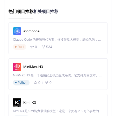
预算档次
适用场景
推荐模型版本
配置
存
入门级
1
热门项目推荐
相关项目推荐
个人创意探
Qwen-Image-
（3000-
RTX
6
索、社交媒
Lightning-4st
3060
G
5000
eps-V1.0
体内容生成
B
元）
atomcode
进阶级
3
小型设计工
Qwen-Image-
（5000-
RTX
2
作室、教育
Lightning-8st
Claude Code 的开源替代方案。连接任意大模型，编辑代码，运行命令，自动验证 — 全自动执行。用 Rust 构建，极致性能。 ｜ An open-source alternative to Claude Code. Connect any LLM, edit code, run commands, and verify changes — autonomously. Built in Rust for speed. Get Started
4060
G
8000
eps-V1.0
机构
B
元）
0
534
Rust
3
RTX
专业级
广告营销、
2
Qwen-Image-
4070
（8000
概念艺术创
G
Lightning-8st
及以
B
eps-V2.0
元以上）
作
上
MiniMax-H3
+
MiniMax H3 是一个通用的全模态生成系统。它支持对由文本、图像、视频和音频组成的多模态上下文进行统一理解，并能生成分辨率高达 2K、时长可达 15 秒的带原生立体声音频的视频。得益于面向任务泛化的系统设计，H3 在预训练阶段就已具备广泛的多模态上下文理解与生成能力，能够出色地执行复杂的多模态指令。
核心调用流程示例：
0
0
Python
from
 diffusers 
import
import
 torch

Kimi-K3
# 加载基础模型与Lightning加速模块
pipe = DiffusionPipeline.from_pretrained(

Kimi K3 是Kimi能力最强的模型：这是一个拥有 2.8 万亿参数的混合专家（MoE）模型，具备原生视觉理解能力，并支持 100 万 token 的上下文窗口。
"Qwen/Qwen-Image"
, 
