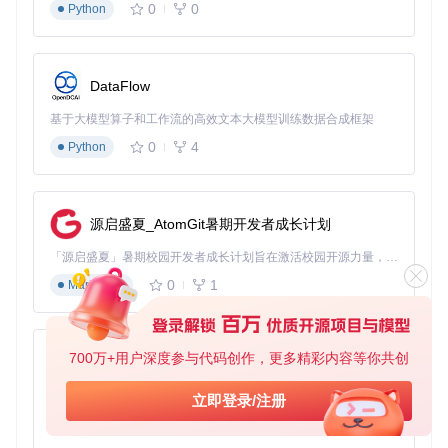
0
0
Python
    torch_dtype=torch.bfloat16

).to(
"cuda"
)

pipe.load_lora_weights(

"lightx2v/Qwen-Image-Lightning"
,

    weight_name=
"Qwen-Image-Lightning-8steps-V1.0.safeten
DataFlow
)

基于大模型算子和工作流的高效文本大模型训练数据合成框架
# 生成图像
0
4
Python
prompt = 
"梦幻森林中的水晶城堡，月光洒落，仙境氛围"
image = pipe(

    prompt=prompt,

    width=
1024
,

源启盛夏_AtomGit暑期开发者成长计划
    height=
1024
,

    num_inference_steps=
8
「源启盛夏」暑期校园开发者成长计划旨在激活校园开源力量，通过积分激励、认证扶持、资源倾斜等形式，引导高校组织和开发者完成「入驻 — 建项目 — 做贡献 — 获认证 — 得资源」的完整闭环。无论你是想带领社团入驻平台的组织者，还是希望用代码贡献证明自己的开发者，都能在这里找到属于你的成长路径。
).images[
0
]

image.save(
"my_creation.png"
0
1
Markdown
除了原文提到的应用场景，极速AI绘图还能在以下创新领域发
挥重要作用：
700万+用户深度参与代码创作，更多精彩内容等你共创
py-xiaozhi
虚拟试衣间
：实时生成不同服装在不同场景下的穿着效
基于Python的Xiaozhi AI，适用于想要完整Xiaozhi体验而无需拥有专用硬件的用户。
果，提升在线购物体验
立即登录/注册
游戏开发
：快速生成游戏场景和角色草图，加速游戏原型
0
1
Python
设计