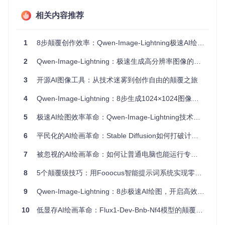
通过三大创新机制，实现了"大步流星"的绘制方式：
相关内容推荐
首先，
知识蒸馏技术
如同提炼精华，保留核心视觉理解能力的
同时剔除冗余计算，就像将一本厚重的百科全书浓缩为精华手
册。其次，
LoRA轻量化微调（一种模型优化技术）
则像为模
1
8步颠覆创作效率：Qwen-Image-Lightning极速AI绘图革新
型装上了精准的导航系统，通过权重优化实现专项性能提升。
最后，
智能调度算法
确保每一步采样都发挥最大效用，如同经
2
Qwen-Image-Lightning：极速生成高分辨率图像的AI绘图解决方案
验丰富的指挥家，让每个音符都恰到好处。
3
开源AI图像工具：从技术迷雾到创作自由的颠覆之旅
传统方案痛点→本项目解决方案：
4
Qwen-Image-Lightning：8步生成1024×1024图像的极速AI绘图解决方案
痛点1：推理步骤多（480步）→ 解决方案：8步极速推理，
效率提升
60倍
🚀
5
极速AI绘图效率革命：Qwen-Image-Lightning技术突破与实践指南
痛点2：硬件要求高（专业级GPU）→ 解决方案：消费级G
PU即可运行，降低入门门槛
6
平民化的AI绘画革命：Stable Diffusion如何打破计算资源壁垒
痛点3：质量与速度难以兼顾→ 解决方案：专业评测显示质
量差异仅3.2%，视觉效果几乎不受影响
7
被忽视的AI绘画革命：如何让普通电脑也能运行专业级图像生成模型
应用指南：不同预算如何玩转极速AI绘图
8
5个颠覆级技巧：用Fooocus智能提示词系统实现零门槛AI创作
9
Qwen-Image-Lightning：8步极速AI绘图，开启高效创作新纪元
如何根据自己的预算选择合适的配置？以下是针对不同用户的
方案推荐：
10
低显存AI绘画革命：Flux1-Dev-Bnb-Nf4模型的颠覆性突破与实战指南
内
GPU