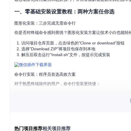
一、零基础安装设置教程：两种方案任你选
图形化安装：三步完成无需命令行
你是否对终端命令感到畏惧？图形化安装方案让技术小白也能轻
访问项目仓库页面，点击绿色的"Clone or download"按钮
选择"Download ZIP"将项目包保存到本地
解压后双击运行"Install.sh"文件，按提示完成安装
命令行安装：程序员首选高效方案
对于熟悉终端操作的用户，命令行安装更快捷：
# 克隆项目仓库
git 
clone
 https://gitcode.com/gh_mirrors/we/WeChatPlugin
# 进入安装目录
cd
 WeChatPlugin-MacOS/Other

热门项目推荐
相关项目推荐
# 执行安装脚本