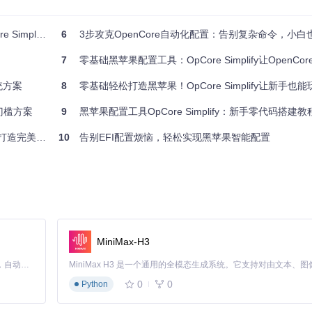
非常困难。
智能配置工具
：实时监测系统状态，及时发现并提示潜在问题
的零基础指南
6
3步攻克OpenCore自动化配置：告别复杂命令，小
7
零基础黑苹果配置工具：OpCore Simplify让OpenCore安装
置工具
：基于硬件特性自动优化配置，提升系统性能和稳定性。
统方案
8
零基础轻松打造黑苹果！OpCore Simplify让新手也能玩
门槛方案
9
黑苹果配置工具OpCore Simplify：新手零代码搭建教
简化操作流程，降低学习成本，让新手也能轻松上手。
造完美EFI
10
告别EFI配置烦恼，轻松实现黑苹果智能配置
具
：自动化程度高，减少手动操作，节省时间和精力。
：实时监测并提示潜在问题，防患于未解决。
MiniMax-H3
工具
：支持多种硬件组合，自动适配不同的硬件环境。
Claude Code 的开源替代方案。连接任意大模型，编辑代码，运行命令，自动验证 — 全自动执行。用 Rust 构建，极致性能。 ｜ An open-source alternative to Claude Code. Connect any LLM, edit code, run commands, and verify changes — autonomously. Built in Rust for speed. Get Started
0
0
Python
硬件连接正常，避免因接触不良导致信息采集不完整。