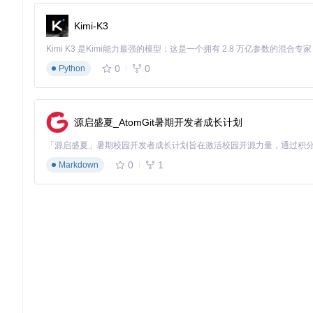
Kimi-K3
第二步：兼容性检查
操作口诀
：点击“检查兼容性”，等待系统自动分析硬件兼容性。
0
0
Python
第三步：配置系统
源启盛夏_AtomGit暑期开发者成长计划
操作口诀
：根据系统推荐的配置进行调整，然后点击“应用配置”
配置界面
0
1
Markdown
第四步：生成并应用配置
操作指南
：点击“生成配置文件”，然后按照提示完成后续操作。
成长地图：从新手到专家的进阶之路
新手阶段
：熟悉基本操作流程，完成基础配置。
进阶阶段
：学习
常见问题与解决方案
Q
: 硬件不兼容怎么办？
A
: 参考兼容性报告，更换不兼容的