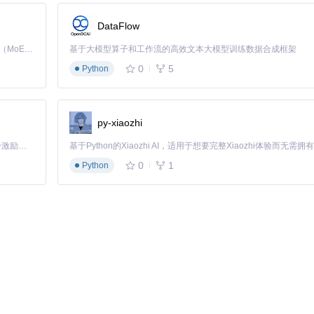
DataFlow
Kimi K3 是Kimi能力最强的模型：这是一个拥有 2.8 万亿参数的混合专家（MoE）模型，具备原生视觉理解能力，并支持 100 万 token 的上下文窗口。
基于大模型算子和工作流的高效文本大模型训练数据合成框架
避坑要点
：仔细查看报告中的警告信息，及时更换不兼容的硬件或调整配
0
5
Python
py-xiaozhi
。
避坑要点
：不要随意修改不了解的配置项，以免影响系统稳定性。
「源启盛夏」暑期校园开发者成长计划旨在激活校园开源力量，通过积分激励、认证扶持、资源倾斜等形式，引导高校组织和开发者完成「入驻 — 建项目 — 做贡献 — 获认证 — 得资源」的完整闭环。无论你是想带领社团入驻平台的组织者，还是希望用代码贡献证明自己的开发者，都能在这里找到属于你的成长路径。
0
1
Python
避坑要点
：备份原始配置文件，以便在出现问题时恢复。
自定义配置，优化系统性能。
专家阶段
：深入理解系统原理，解决复杂
硬件或调整配置。