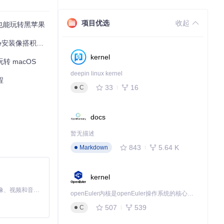
，简化故障排除
项目优选
收起
白也能玩转黑苹果
像搭积木一样简单
kernel
转 macOS
deepin linux kernel
程
33
16
C
docs
暂无描述
843
5.64 K
Markdown
kernel
MiniMax H3 是一个通用的全模态生成系统。它支持对由文本、图像、视频和音频组成的多模态上下文进行统一理解，并能生成分辨率高达 2K、时长可达 15 秒的带原生立体声音频的视频。得益于面向任务泛化的系统设计，H3 在预训练阶段就已具备广泛的多模态上下文理解与生成能力，能够出色地执行复杂的多模态指令。
openEuler内核是openEuler操作系统的核心，既是系统性能与稳定性的基石，也是连接处理器、设备与服务的桥梁。
507
539
C