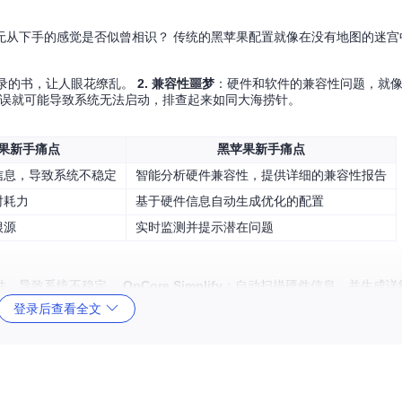
无从下手的感觉是否似曾相识？ 传统的黑苹果配置就像在没有地图的迷宫
录的书，让人眼花缭乱。
2. 兼容性噩梦
：硬件和软件的兼容性问题，就
误就可能导致系统无法启动，排查起来如同大海捞针。
果新手痛点
黑苹果新手痛点
信息，导致系统不稳定
智能分析硬件兼容性，提供详细的兼容性报告
时耗力
基于硬件信息自动生成优化的配置
根源
实时监测并提示潜在问题
件，导致系统不稳定。
OpCore Simplify
：自动扫描硬件信息，并生成详
登录后查看全文
时间。
智能配置工具
：根据硬件信息自动生成优化的配置，大幅减少手动