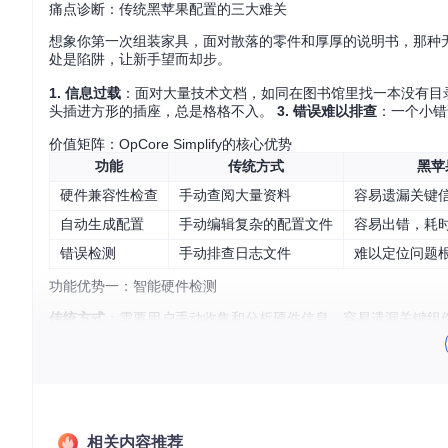
痛点诊断：传统黑苹果配置的三大难关
想象你第一次组装家具，面对散落的零件和厚厚的说明书，那种
处是陷阱，让新手望而却步。
1. 信息过载
：面对大量技术文档，如同在图书馆里找一本没有目
头插进方形的插座，总是格格不入。
3. 错误难以排查
：一个小错
价值矩阵：OpCore Simplify的核心优势
功能
传统方式
黑苹
硬件兼容性检查
手动查阅大量资料
容易遗漏关键
自动生成配置
手动编辑复杂的配置文件
容易出错，耗
错误检测
手动排查日志文件
难以定位问题
功能优势一：智能硬件检测
传统方式
：需要用户手动收集和分析硬件信息，容易遗漏关键组
告，让你对自己的硬件情况一目了然。
功能优势二：自动化配置生成
传统方式
：需要手动编辑复杂的配置文件，容易出错，耗费大量
痛点：难以定位问题
相关内容推荐