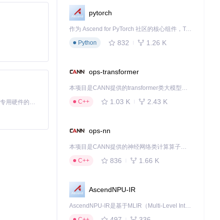
pytorch
作为 Ascend for PyTorch 社区的核心组件，TorchNPU 是昇腾专为 PyTorch 打造的深度学习适配插件，使 PyTorch 框架能够直接调用昇腾 NPU，为开发者提供昇腾 AI 处理器的超强算力。
832
1.26 K
Python
置。
ops-transformer
本项目是CANN提供的transformer类大模型算子库，实现网络在NPU上加速计算。
1.03 K
2.43 K
C++
基于Python的Xiaozhi AI，适用于想要完整Xiaozhi体验而无需拥有专用硬件的用户。
ops-nn
本项目是CANN提供的神经网络类计算算子库，实现网络在NPU上加速计算。
836
1.66 K
C++
AscendNPU-IR
问题。
AscendNPU-IR是基于MLIR（Multi-Level Intermediate Representation）构建的，面向昇腾亲和算子编译时使用的中间表示，提供昇腾完备表达能力，通过编译优化提升昇腾AI处理器计算效率，支持通过生态框架使能昇腾AI处理器与深度调优
497
336
C++