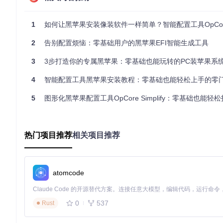
传统方式
：系统出错时，需要手动排查日志文件，对于新手来说
过程。
1
如何让黑苹果安装像装软件一样简单？智能配置工具OpCore Simplify
配置优化：精准高效
2
告别配置烦恼：零基础用户的黑苹果EFI智能生成工具
传统方式
：需要手动调整各种参数，难以找到最优配置。
智能配
3
3步打造你的专属黑苹果：零基础也能玩转的PC装苹果系
学习成本：降低门槛
4
智能配置工具黑苹果安装教程：零基础也能轻松上手的零
传统方式
：需要学习大量专业知识，入门困难。
智能配置工具
：
5
图形化黑苹果配置工具OpCore Simplify：零基础也能轻松打
配置过程：高效便捷
传统方式
：配置过程繁琐，需要手动处理大量细节。
智能配置工
错误处理：主动预警
热门项目推荐
相关项目推荐
传统方式
：错误发生后才进行排查，耗时且困难。
智能配置工具
硬件适配：广泛兼容
atomcode
传统方式
：需要手动适配不同硬件，兼容性问题频发。
智能配置
操作指南：四步完成配置
0
537
第一步：生成硬件报告
Rust
操作口诀
：插电开机，一键生成硬件报告。
避坑要点
：确保所有