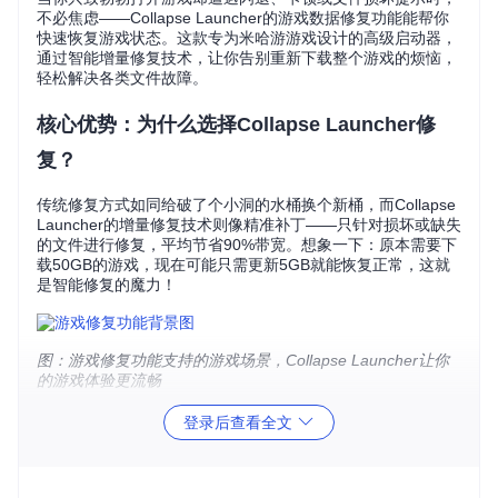
不必焦虑——Collapse Launcher的游戏数据修复功能能帮你
快速恢复游戏状态。这款专为米哈游游戏设计的高级启动器，
通过智能增量修复技术，让你告别重新下载整个游戏的烦恼，
轻松解决各类文件故障。
核心优势：为什么选择Collapse Launcher修
复？
传统修复方式如同给破了个小洞的水桶换个新桶，而Collapse
Launcher的增量修复技术则像精准补丁——只针对损坏或缺失
的文件进行修复，平均节省90%带宽。想象一下：原本需要下
载50GB的游戏，现在可能只需更新5GB就能恢复正常，这就
是智能修复的魔力！
图：游戏修复功能支持的游戏场景，Collapse Launcher让你
的游戏体验更流畅
登录后查看全文
故障排查准备：开始修复前的3件事
在启动修复流程前，请确保完成以下准备工作：