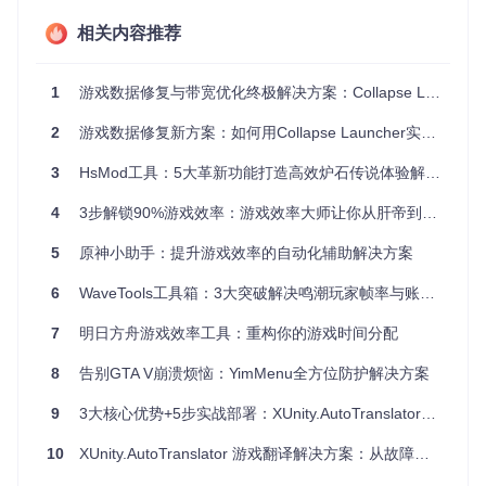
更新到最新版本
：通过官方渠道获取最新版Collapse Laun
相关内容推荐
cher
确认游戏路径
：确保游戏已正确安装在默认或指定目录
稳定网络连接
：修复过程需要联网下载必要文件
1
游戏数据修复与带宽优化终极解决方案：Collapse Launcher 技术指南
如果尚未安装Collapse Launcher，可通过以下命令获取项
2
游戏数据修复新方案：如何用Collapse Launcher实现极速修复并节省90%流量
目：
3
HsMod工具：5大革新功能打造高效炉石传说体验解决方案
4
3步解锁90%游戏效率：游戏效率大师让你从肝帝到休闲玩家的蜕变之路
智能扫描流程：3步启动修复功能
5
原神小助手：提升游戏效率的自动化辅助解决方案
第一步：启动并进入修复界面
6
WaveTools工具箱：3大突破解决鸣潮玩家帧率与账号管理难题
打开Collapse Launcher后，在主界面左侧导航栏找到"修复"选
7
明日方舟游戏效率工具：重构你的游戏时间分配
项（通常带有🔧图标），点击进入修复管理页面。系统会自动
检测已安装的游戏列表。
8
告别GTA V崩溃烦恼：YimMenu全方位防护解决方案
第二步：选择目标游戏
9
3大核心优势+5步实战部署：XUnity.AutoTranslator让Unity游戏翻译效率提升80%
在游戏列表中选择需要修复的游戏，点击对应卡片进入详细修
复界面。此时程序会开始初步扫描游戏完整性状态。
10
XUnity.AutoTranslator 游戏翻译解决方案：从故障诊断到深度优化的全流程指南