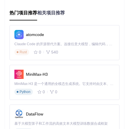
图：游戏修复选择界面，支持多游戏快速切换
热门项目推荐
相关项目推荐
第三步：启动智能修复
点击"开始修复"按钮后，系统将执行以下操作：
atomcode
深度扫描游戏文件校验和
Claude Code 的开源替代方案。连接任意大模型，编辑代码，运行命令，自动验证 — 全自动执行。用 Rust 构建，极致性能。 ｜ An open-source alternative to Claude Code. Connect any LLM, edit code, run commands, and verify changes — autonomously. Built in Rust for speed. Get Started
比对官方文件数据库
生成最小化修复方案
0
540
Rust
下载并替换损坏文件
核心修复逻辑位于[CollapseLauncher/XAMLs/MainApp/Page
s/RepairPage.xaml.cs]文件中，通过异步处理确保不影响系统
MiniMax-H3
性能。
MiniMax H3 是一个通用的全模态生成系统。它支持对由文本、图像、视频和音频组成的多模态上下文进行统一理解，并能生成分辨率高达 2K、时长可达 15 秒的带原生立体声音频的视频。得益于面向任务泛化的系统设计，H3 在预训练阶段就已具备广泛的多模态上下文理解与生成能力，能够出色地执行复杂的多模态指令。
进阶技巧：让修复更高效的4个秘诀
0
0
Python
1. 启用深度扫描模式
在修复设置中勾选"深度扫描"，可检测隐藏的文件关联错误，
DataFlow
特别适用于频繁崩溃的情况。
2. 修复前清理缓存
基于大模型算子和工作流的高效文本大模型训练数据合成框架