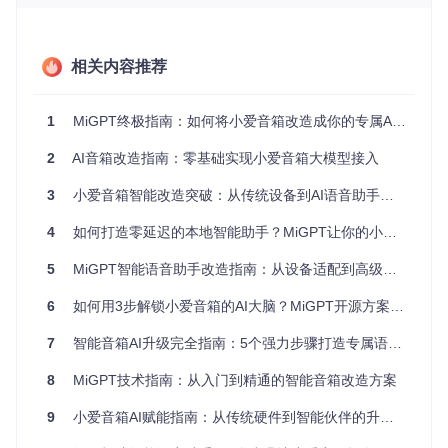
型号查询界面展示了如何在设备规格文档中找到关键型号信
息，红框标注了LX06型号的位置
性能等级评估表
：
相关内容推荐
评估维
推荐配置
最低配置
不兼容特征
度
1
MiGPT终极指南：如何将小爱音箱改造成你的专属AI语音助手
四核1.2GHz以
处理器
双核1GHz
单核处理器
2
AI音箱改造指南：零基础实现小爱音箱大模型接入
上
512MB及以
3
小爱音箱智能改造突破：从传统设备到AI语音助手的革新之路
内存
2GB及以上
1GB
下
4
如何打造零延迟的本地智能助手？MiGPT让你的小爱音箱脱胎换骨
固件版
1.0.0以下
2.0.0+
1.5.0+
本
5
MiGPT智能语音助手改造指南：从设备适配到高级功能实现
支持5GHz Wi
仅支持2.4G
网络
无网络功能
6
如何用3步解锁小爱音箱的AI大脑？MiGPT开源方案让智能音箱焕新升级
Fi
Hz
7
智能音箱AI升级完全指南：5个强力步骤打造专属语音助手
关键问题
：如何判断我的音箱是否值得升级？
若设备符合推荐配置，可获得完整功能体验；满足最低配
置可实现基础对话功能；低于最低配置则不建议进行改
8
MiGPT技术指南：从入门到精通的智能音箱改造方案
造，可能导致设备运行异常。
9
小爱音箱AI赋能指南：从传统硬件到智能伙伴的升级之路
1.2 部署方案决策矩阵