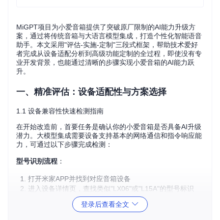
MiGPT项目为小爱音箱提供了突破原厂限制的AI能力升级方
案，通过将传统音箱与大语言模型集成，打造个性化智能语音
助手。本文采用"评估-实施-定制"三段式框架，帮助技术爱好
者完成从设备适配分析到高级功能定制的全过程，即使没有专
业开发背景，也能通过清晰的步骤实现小爱音箱的AI能力跃
升。
一、精准评估：设备适配性与方案选择
1.1 设备兼容性快速检测指南
在开始改造前，首要任务是确认你的小爱音箱是否具备AI升级
潜力。大模型集成需要设备支持基本的网络通信和指令响应能
力，可通过以下步骤完成检测：
型号识别流程
：
打开米家APP并找到对应音箱设备
进入设备详情页，查找类似"LX06"或"L15A"的型号标识
若未直接显示，可查看设备底部标签或官方规格文档
登录后查看全文