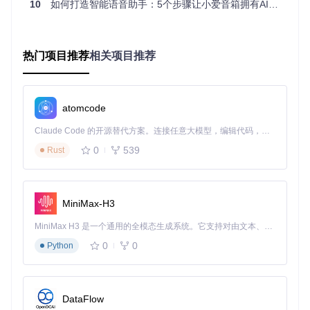
10
如何打造智能语音助手：5个步骤让小爱音箱拥有AI对话能力
根据技术背景和实际需求，选择最适合的部署方案：
方案类
技术
实施
定制
适用场景
型
门槛
时间
能力
热门项目推荐
相关项目推荐
10分
基础
家庭用户、无开发经
Docker
低
部署
钟
配置
验、追求稳定
30分
中等
技术爱好者、需要部
Node.j
atomcode
中
s部署
钟
定制
分自定义功能
Claude Code 的开源替代方案。连接任意大模型，编辑代码，运行命令，自动验证 — 全自动执行。用 Rust 构建，极致性能。 ｜ An open-source alternative to Claude Code. Connect any LLM, edit code, run commands, and verify changes — autonomously. Built in Rust for speed. Get Started
源码开
1小
完全
开发者、需要深度功
高
发
时+
定制
能扩展
0
539
Rust
方案选择流程图
：
MiniMax-H3
开始选择

├── 无编程经验 → Docker部署

MiniMax H3 是一个通用的全模态生成系统。它支持对由文本、图像、视频和音频组成的多模态上下文进行统一理解，并能生成分辨率高达 2K、时长可达 15 秒的带原生立体声音频的视频。得益于面向任务泛化的系统设计，H3 在预训练阶段就已具备广泛的多模态上下文理解与生成能力，能够出色地执行复杂的多模态指令。
│   └── 需求：基础对话功能

0
0
│

Python
├── 有命令行基础 → Node.js部署

│   └── 需求：自定义唤醒词、场景切换

│

└── 具备开发能力 → 源码开发

DataFlow