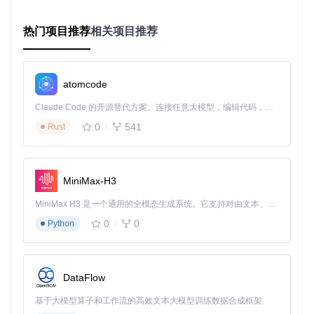
常见业务场景适配
1. 基础日期选择场景
热门项目推荐
相关项目推荐
场景描述
：用户需要在表单中选择单个日期，如生日、注册日
期等。
实施步骤
：
atomcode
引入必要依赖文件（jQuery、Bootstrap和Bootstrap-Date
Claude Code 的开源替代方案。连接任意大模型，编辑代码，运行命令，自动验证 — 全自动执行。用 Rust 构建，极致性能。 ｜ An open-source alternative to Claude Code. Connect any LLM, edit code, run commands, and verify changes — autonomously. Built in Rust for speed. Get Started
picker）
在HTML中创建日期输入框
0
541
Rust
通过JavaScript初始化日期选择器
核心代码示例
：
MiniMax-H3
<
input
type
=
"text"
class
=
"datepicker"
>
MiniMax H3 是一个通用的全模态生成系统。它支持对由文本、图像、视频和音频组成的多模态上下文进行统一理解，并能生成分辨率高达 2K、时长可达 15 秒的带原生立体声音频的视频。得益于面向任务泛化的系统设计，H3 在预训练阶段就已具备广泛的多模态上下文理解与生成能力，能够出色地执行复杂的多模态指令。
<
script
>
0
0
Python
  $(
'.datepicker'
).
datepicker
({

autoclose
: 
true
,

format
: 
'yyyy-mm-dd'
DataFlow
</
script
>
基于大模型算子和工作流的高效文本大模型训练数据合成框架