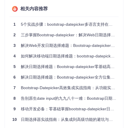
优化用户体验
：提供直观的日历界面，避免用户手动输入日
相关内容推荐
期可能导致的格式错误
降低开发成本
：无需从零开发日期选择功能，通过简单配置
即可实现复杂的日期选择需求
1
5个实战步骤：bootstrap-datepicker多语言支持在全球化应用中的无缝集成方案
增强功能扩展性
：支持多种日期选择模式，满足不同业务场
景需求
2
三步掌握Bootstrap-datepicker：解决Web日期选择难题的高效极简实战指南
提升界面美观度
：与Bootstrap风格统一，保持项目UI的一
致性
3
解决Web开发日期选择难题：Bootstrap-datepicker全方位实战指南
二、应用层：场景化使用指南
4
如何解决移动端日期选择难题：bootstrap-datepicker全攻略
5
解决日期选择难题：Bootstrap-datepicker零基础高效实战指南
基础环境搭建
要开始使用Bootstrap-Datepicker，首先需要获取项目源码：
6
解决日期选择难题：Bootstrap-datepicker全方位集成实战指南
7
Bootstrap-Datepicker高效集成实战指南：从功能实现到业务价值挖掘
git 
clone
8
告别原生date input的九九八十一难：Bootstrap日期选择组件实战指南
项目核心文件包括：
9
移动开发必备：零基础掌握bootstrap-datepicker日期选择器
js/bootstrap-datepicker.js
：核心JavaScript文件
less/
：样式文件目录
10
日期选择器实战指南：从集成到高级功能的避坑与精通
js/locales/
：多语言支持文件