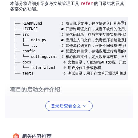
本部分将详细介绍参考文献管理工具
refer
的目录结构及其
各部分的功能。
├── README.md         # 项目说明文件，包含快速入门和基本使用说明
├── LICENSE           # 开源许可证文件，规定了软件的使用、修改
├── src               # 源代码目录，存放主要功能实现的代码文件。
│   ├── main.py       # 应用主入口文件，负责程序初始化及执行流
│   └── ...           # 其他源代码文件，根据不同模块进行组织。

├── config            # 配置文件目录，存储应用运行所需的各种配
│   └── settings.ini  # 核心配置文件，定义数据库连接、日志级别等
├── docs               # 文档目录，可能包括API文档、开发指南等
│   └── tutorial.md    # 用户操作手册或教程。

项目的启动文件介绍
主启动文件 -
main.py
登录后查看全文
src/main.py
是项目的主启动文件，它扮演着核心控制中心
的角色。此文件通常完成以下任务：
导入必要的库和自定义模块。
初始化应用程序环境，如设置日志记录器。
相关内容推荐