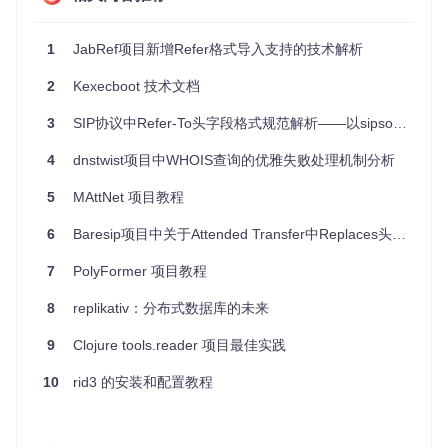
创建应用程序实例，这可能涉及到框架的初始化（如使用 Fl
ask, Django 等）。
配置路由和处理请求的逻辑。
1
JabRef项目新增Refer格式导入支持的技术解析
启动服务器，使得应用可以接收并响应网络请求。
2
Kexecboot 技术文档
通过执行这个文件，用户可以直接运行应用，开始使用参考文
献管理服务。
3
SIP协议中Refer-To头字段格式规范解析——以sipsorcery项目为例
项目的配置文件介绍
4
dnstwist项目中WHOIS查询的优雅失败处理机制分析
5
MAttNet 项目教程
核心配置文件 -
settings.ini
位于
config/settings.ini
的配置文件是管理应用行为的
6
Baresip项目中关于Attended Transfer中Replaces头域缺失标签问题的分析与修复
关键。该文件通常包含但不限于以下配置项：
7
PolyFormer 项目教程
数据库设置
：指定数据库类型、地址、端口、用户名和密
码。
8
replikativ：分布式数据库的未来
应用级别配置
：如日志路径、错误报告级别、缓存设置等。
9
Clojure tools.reader 项目最佳实践
第三方服务接口密钥
：如果应用依赖于外部API，可能会在
此处保存访问密钥。
10
rid3 的安装和配置教程
性能调优参数
：例如线程池大小、超时时间等。
配置文件允许用户不修改代码的情况下调整应用的行为，使其
更适应不同的部署环境和个人偏好。在使用前务必检查并按需