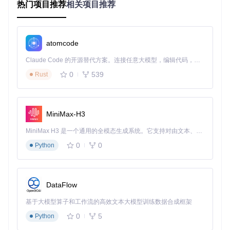
热门项目推荐
相关项目推荐
调整这些配置值。
以上就是
refer
开源项目的基本结构、启动文件以及配置文
件的简介。理解这些内容有助于更好地使用和定制该工具。
atomcode
Claude Code 的开源替代方案。连接任意大模型，编辑代码，运行命令，自动验证 — 全自动执行。用 Rust 构建，极致性能。 ｜ An open-source alternative to Claude Code. Connect any LLM, edit code, run commands, and verify changes — autonomously. Built in Rust for speed. Get Started
0
539
Rust
refer
下载源代码
Referring Expression Datasets API
项目地址：
https://gitcode.com/gh_mirrors/re/refer
MiniMax-H3
MiniMax H3 是一个通用的全模态生成系统。它支持对由文本、图像、视频和音频组成的多模态上下文进行统一理解，并能生成分辨率高达 2K、时长可达 15 秒的带原生立体声音频的视频。得益于面向任务泛化的系统设计，H3 在预训练阶段就已具备广泛的多模态上下文理解与生成能力，能够出色地执行复杂的多模态指令。
0
0
Python
DataFlow
基于大模型算子和工作流的高效文本大模型训练数据合成框架
0
5
Python